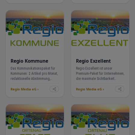
von Google indexiert und von KI-
Schreiber, veröffentlicht auf
Suchen wie ChatGPT und
Regio-Ortenau.de und geteilt auf
Perplexity als regionale…
unseren Socia…
Regio Kommune
Regio Exzellent
Das Kommunikationspaket für
Regio Exzellent ist unser
Kommunen: 2 Artikel pro Monat,
Premium-Paket für Unternehmen,
redaktionelle Abstimmung,
die maximale Sichtbarkeit
Veröffentlichung auf regio-
wollen — mit professioneller
Regio Media eG ›
Regio Media eG ›
ortenau.de, Social Media,
Contenterstellung, regelmäßigen
Backlink zur kommunalen Seite.
Blogartikeln und gezieltem
Posting für nachweislich mehr
Reichweite in der O…