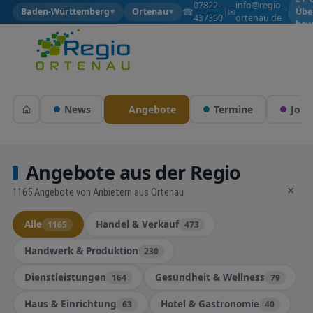
07822-
info@regio-
☎
✉
Baden-Württemberg
Ortenau
|
|
Übe
▼
▼
437350
ortenau.de
bew
News
Angebote
Termine
Jobs
Angebote aus der Regio
×
1165 Angebote von Anbietern aus Ortenau
Alle
Handel & Verkauf
1165
473
Handwerk & Produktion
230
Dienstleistungen
Gesundheit & Wellness
164
79
Haus & Einrichtung
Hotel & Gastronomie
63
40