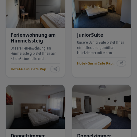
Ferienwohnung am
JuniorSuite
Himmelssteig
Unsere JuniorSuite bietet Ihnen
ein helles und gemütlich
Unsere Ferienwohnung am
Hotelzimmer mit einem
Himmelssteig bietet Ihnen auf
bequemen Wohnbereich mit
45 qm² eine helle und
Hotel-Garni Café Räpple ›
Sofaecke und einem
gemütliche Wohnung mit einem
Schreibtisch. Eine helle
Hotel-Garni Café Räpple ›
bequemen Wohnbereich mit
Terrasse, Telefon, Minibar, 2 TV,
Sofaecke, Küchenzeile. Balkon,
sowie Dusche/
sowie Dusche/WC
Doppelzimmer
Doppelzimmer