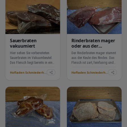
Sauerbraten
Rinderbraten mager
vakuumiert
oder aus der
Schulter
Hier sehen Sie vorbereiteten
Der Rinderbraten mager stammt
Sauerbraten im Vakuumbeutel.
aus der Keule des Rindes. Das
Das Fleisch liegt bereits in einer
Fleisch ist zart, feinfasrig und
kräftigen Beize. Die typische
wird durch langsames
Hofladen Schmiederhof Langenhard ›
Hofladen Schmiederhof Langenhard ›
dunkle Farbe entsteht durch die
Schmoren oder Braten
Marinade. Sie erhalten ein Stück,
besonders saftig ohne starkes
das sich gut schmoren lässt.
Fett. Der Rinderbraten aus der
De…
Schulter ist ebenso ein …