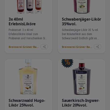
3x 40ml
Schwabenjäger-Likör
ErlebnisLiköre
35%vol.
Probierset: 3 x 40 ml
Schwabenjäger-Likör 35 % vol.
Erlebnisliköre Ideal zum
Der Kräuterlikör aus dem
Probieren und Verschenken Sie
Schwarzwald Endlich gibt es
möchten die Erlebnisliköre der
einen Kräuterlikör aus der
Brennerei Grüner Baum ›
Brennerei Grüner Baum ›
Brennerei Grüner Baum
Brennerei Grüner Baum. 30
kennenlernen? Mit diesem
ausgesuchte Kräuter, fein
Probierset erhalten Sie drei 40-
ausbalanciert und mit der
ml-Fläschchen zum
würzigen Note der Ingwerknolle,
Sonderpreis. Pe…
…
Schwarzwald Hugo-
Sauerkirsch-Ingwer-
Likör 25%vol.
Likör 20%vol.