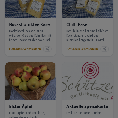
Bockshornklee-Käse
Chilli-Käse
Bockshornkleekäse ist ein
Der Chillikäse hat eine halbfeste
würziger Käse aus Kuhmilch mit
Konsistenz und wird aus
feiner Bockshornklee-Note und
Kuhmilch hergestellt. Er wird
nussigem Aroma. Aromatisch,
mindestens vier Wochen gereift
Hofladen Schmiederhof Langenhard ›
Hofladen Schmiederhof Langenhard ›
kräftig und ideal zur Brotzeit.
und überzeugt mit cremiger
Konsistenz sowie angenehm
scharfer Chilli-Note. Ideal für
Vesper, Burger o…
Elstar Äpfel
Aktuelle Speisekarte
Elstar Äpfel sind knackige,
Leckere badische Gerichte
saftige Äpfel mit süß-