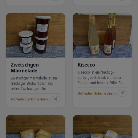
Sofaecke, Küchenzeile. Balkon,
besonders gut zu Käse,
sowie Dusche/WC
Gegrilltem oder als raffinierte
Beilage zu Vesperplatten. …
Zwetschgen
Kisecco
Marmelade
Kisecco ist ein fruchtig-
spritziges Getränk mit feiner
Zwetschgenmarmelade ist ein
Perlage und leichter Süße. Es
fruchtiger Brotaufstrich aus
erinnert an Secco bzw.
reifen Zwetschgen. Sie
Hofladen Schmiederhof Langenhard ›
Schaumwein, ist aber meist
schmeckt süß mit leichter Säure
etwas milder und unkompliziert
Hofladen Schmiederhof Langenhard ›
und hat ein intensives,
im Geschmack. Ideal als
aromatisches Pflaumenaroma.
Aperitif, für Feiern oder einf…
Ideal fürs Frühstück, auf
Brötchen oder zum Backen.