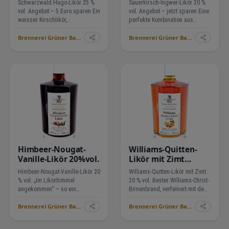
Schwarzwald Hugo-Likör 25 %
Sauerkirsch-Ingwer-Likör 20 %
vol. Angebot – 5 Euro sparen Ein
vol. Angebot – jetzt sparen Eine
weisser Kirschlikör,
perfekte Kombination aus
perfektioniert mit
fruchtiger Sauerkirsche und der
Brennerei Grüner Baum ›
Brennerei Grüner Baum ›
Holunderblüten und
dezent würzigen Note von
Kirschblütenhonig. Die
jungem Ingwer, abgerundet mit
einzelnen Geschmäcker
einem Touch Bourbon-Vanille.
entfalten sich nacheinander und
Dieser Erlebnisl…
verbinden sich zu einem…
Himbeer-Nougat-
Williams-Quitten-
Vanille-Likör 20%vol.
Likör mit Zimt
20%vol.
Himbeer-Nougat-Vanille-Likör 20
Williams-Quitten-Likör mit Zimt
% vol. „Im Likörhimmel
20 % vol. Bester Williams-Christ-
angekommen“ – so ein
Birnenbrand, verfeinert mit dem
treffender Kundenkommentar.
würzigen Duft der Quitte und
Brennerei Grüner Baum ›
Brennerei Grüner Baum ›
Eine perfekte Kombination aus
abgerundet mit Zimt. Pure
fruchtiger Himbeere und nussig
Frucht im Glas, mit einem
duftendem Mandelnougat, mit
dezenten Touch Zimtgewürz im