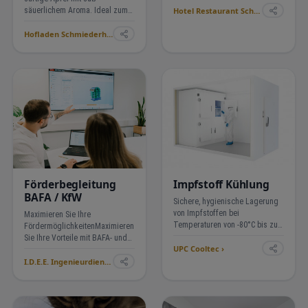
Hotel Restaurant Schützen ›
säuerlichem Aroma. Ideal zum
Frisch essen, Backen oder für
Hofladen Schmiederhof Langenhard ›
Desserts. Besonders
aromatisch.
Förderbegleitung
Impfstoff Kühlung
BAFA / KfW
Sichere, hygienische Lagerung
von Impfstoffen bei
Maximieren Sie Ihre
Temperaturen von -80°C bis zu
FördermöglichkeitenMaximieren
+8°C. Ein weiteres Hilfsmittel
Sie Ihre Vorteile mit BAFA- und
UPC Cooltec ›
gegen SARS-CoV-2 scheint mit
KfW-Förderungen – wir
der Zulassung von Impfstoffen
I.D.E.E. Ingenieurdienstleistungen für Energie Effizienz ›
begleiten Sie von der
in greifbare Nähe zu rücken. Um
Antragstellung bis zur
die Wirksamkeit de…
Umsetzung. Ob Dachsanierung,
Heizungstausch oder