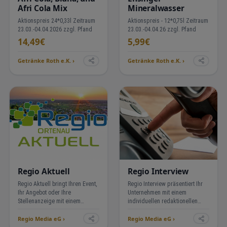
Afri Cola Mix
Mineralwasser
Aktionspreis 24*0,33l Zeitraum
Aktionspreis - 12*0,75l Zeitraum
23.03.-04.04.2026 zzgl. Pfand
23.03.-04.04.26 zzgl. Pfand
14,49€
5,99€
Getränke Roth e.K. ›
Getränke Roth e.K. ›
Regio Aktuell
Regio Interview
Regio Aktuell bringt Ihren Event,
Regio Interview präsentiert Ihr
Ihr Angebot oder Ihre
Unternehmen mit einem
Stellenanzeige mit einem
individuellen redaktionellen
einmaligen Beitrag auf Regio-
Beitrag von 400 bis 600 Wörtern
Regio Media eG ›
Regio Media eG ›
Ortenau.de — dauerhaft online,
— verfasst von unserem Profi-