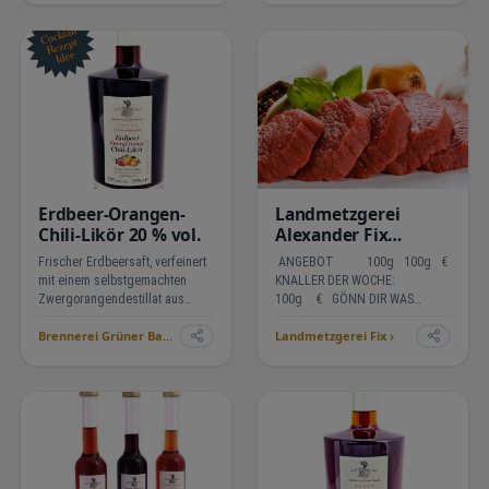
gehalten, damit der
Geschmackserlebnis als
Rhabarbergeschmack v…
zweitem Gang auf dem Gaumen.
Ein we…
Erdbeer-Orangen-
Landmetzgerei
Chili-Likör 20 % vol.
Alexander Fix
Wochenangebot
Frischer Erdbeersaft, verfeinert
ANGEBOT 100g 100g €
mit einem selbstgemachten
KNALLER DER WOCHE:
Zwergorangendestillat aus
100g € GÖNN DIR WAS
Kumquats und einem dezenten
TÜTE Info : Wir haben vom
Brennerei Grüner Baum ›
Landmetzgerei Fix ›
Chiliabgang am Gaumen. Dieser
03.08.-26.08.2026 Betriebsferien
Erlebnislikör aus der Brennerei
.ÖFFNUNGSZEITEN Montag
Grüner Baum in Oberkirch ist ein
geschlossen Dienstag 7.30
Sommeraperit…
- 13.30 …