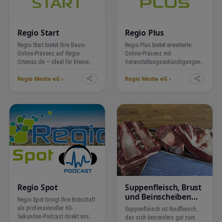
Regio Start
Regio Plus
Regio Start bietet Ihre Basis-
Regio Plus bietet erweiterte
Online-Präsenz auf Regio-
Online-Präsenz mit
Ortenau.de — ideal für kleine
Veranstaltungsankündigungen,
Unternehmen und
Angeboten, News und
Regio Media eG ›
Regio Media eG ›
Neugründungen. Professionell
Jobanzeigen — ideal für
eingerichtet, dauerhaft sichtbar,
etablierte Unternehmen, die ihre
ohne Einrichtungskosten. 198,- €
Reichweite und Sichtbarkeit in
jährlich zzgl. ges. 19%…
der Ortenau gezielt ausbauen
wollen…
Regio Spot
Suppenfleisch, Brust
und Beinscheiben
Regio Spot bringt Ihre Botschaft
vom Rind
als professioneller 60-
Suppenfleisch ist Rindfleisch,
Sekunden-Podcast direkt ans
das sich besonders gut zum