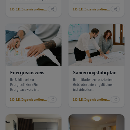
Zertifizierung und
sowie eine WUFI-Berechnung
I.D.E.E. Ingenieurdienstleistungen für Energie Effizienz ›
I.D.E.E. Ingenieurdienstleistungen für Energie Effizienz ›
Ökobilanzierung für Ihren
sind wichtige Werkzeuge, um
klimafreundlichen Neubau. Wir
die energetische Qualität und
unterstützen Sie dabei,
die bauphysikalische Sicherheit
nachhaltige Bauweisen und
eines Gebäudes umfass…
Materialien zu…
Energieausweis
Sanierungsfahrplan
Ihr Schlüssel zur
Ihr Leitfaden zur effizienten
EnergieeffizienzEin
GebäudesanierungMit einem
Energieausweis ist
individuellen
unverzichtbar für Verkauf oder
Sanierungsfahrplan (ISFP)
I.D.E.E. Ingenieurdienstleistungen für Energie Effizienz ›
I.D.E.E. Ingenieurdienstleistungen für Energie Effizienz ›
Vermietung Ihrer Immobilie in
erhalten Sie eine
Baden-Württemberg. Unsere
maßgeschneiderte Strategie zur
Experten erstellen
Verbesserung der
Bedarfsausweise oder
Energieeffizienz Ihrer Immobilie.
Verbrauchsausweise, die den
Unsere Energieberater he…
Wert Ihr…