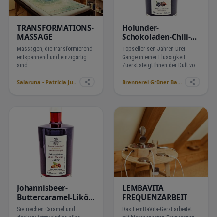
TRANSFORMATIONS-
Holunder-
MASSAGE
Schokoladen-Chili-
Likör 18 % vol.
Massagen, die transformierend,
Topseller seit Jahren Drei
entspannend und einzigartig
Gänge in einer Flüssigkeit:
sind.....
Zuerst steigt Ihnen der Duft von
Schokolade in die Nase. Sobald
Salaruna - Patricia Junker ›
Brennerei Grüner Baum ›
der Likör den Gaumen erreicht,
verschwindet sie und macht der
Holunderbeere Platz. Als dritter
Gang f…
Johannisbeer-
LEMBAVITA
Buttercaramel-Likör
FREQUENZARBEIT
20 % vol.
Sie riechen Caramel und
Das LemBaVita-Gerät arbeitet