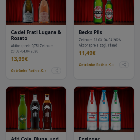
Ca dei Frati Lugana &
Becks Pils
Rosato
Zeitraum 23.03.-04.04.2026
Aktionspreis zzgl. Pfand
Aktionspreis 0,75l Zeitraum
23.03.-04.04.2026
11,49€
13,99€
Getränke Roth e.K. ›
Getränke Roth e.K. ›
Afri Cola, Bluna, und
Ensinger