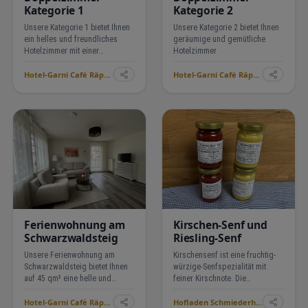
Kategorie 1
Kategorie 2
Unsere Kategorie 1 bietet Ihnen
Unsere Kategorie 2 bietet Ihnen
ein helles und freundliches
geräumige und gemütliche
Hotelzimmer mit einer
Hotelzimmer
Sitzgelegenheit und Balkon
Hotel-Garni Café Räpple ›
Hotel-Garni Café Räpple ›
oder Terrasse. Diese
Zimmerkategorie ist ideal für
kürzere Aufenthalte.
Ferienwohnung am
Kirschen-Senf und
Schwarzwaldsteig
Riesling-Senf
Unsere Ferienwohnung am
Kirschensenf ist eine fruchtig-
Schwarzwaldsteig bietet Ihnen
würzige-Senfspezialität mit
auf 45 qm² eine helle und
feiner Kirschnote. Die
gemütliche Wohnung mit einem
Kombination aus süßer Frucht
Hotel-Garni Café Räpple ›
Hofladen Schmiederhof Langenhard ›
bequemen Wohnbereich mit
und leichter Schärfe passt