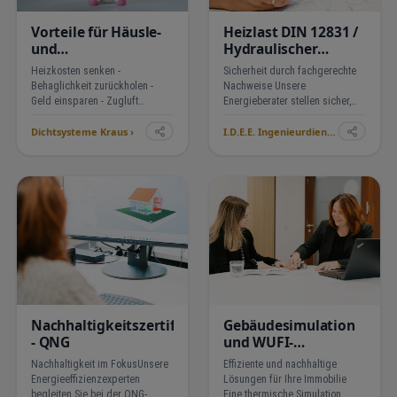
Vorteile für Häusle-
Heizlast DIN 12831 /
und
Hydraulischer
Wohnungsbesitzer
Abgleich
Heizkosten senken -
Sicherheit durch fachgerechte
Behaglichkeit zurückholen -
Nachweise Unsere
Geld einsparen - Zugluft
Energieberater stellen sicher,
stoppen -
dass Sie alle erforderlichen
Dichtsysteme Kraus ›
I.D.E.E. Ingenieurdienstleistungen für Energie Effizienz ›
Nachweise wie den
Wärmeschutznachweis nach
Gebäudeenergiegesetz (GEG)
und die Erfüllung des EWärmeG
fristgerecht …
Nachhaltigkeitszertifizierung
Gebäudesimulation
- QNG
und WUFI-
Berechnung
Nachhaltigkeit im FokusUnsere
Effiziente und nachhaltige
Energieeffizienzexperten
Lösungen für Ihre Immobilie
begleiten Sie bei der QNG-
Eine thermische Simulation