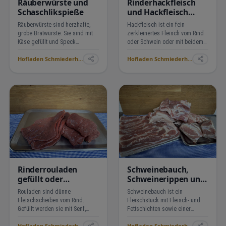
Räuberwürste und
Rinderhackfleisch
Schaschlikspieße
und Hackfleisch
gemischt
Räuberwürste sind herzhafte,
Hackfleisch ist ein fein
grobe Bratwürste. Sie sind mit
zerkleinertes Fleisch vom Rind
Käse gefüllt und Speck
oder Schwein oder mit beidem
umwickelt, was sie saftig und
gemischt. Es eignet sich
Hofladen Schmiederhof Langenhard ›
Hofladen Schmiederhof Langenhard ›
kräftig im Geschmack macht.
vielseitig zum Braten, Schmoren
Ideal für die Pfanne oder auf
oder Füllen. Durch die feine
den Grill. Schaschlikspieße
Struktur nimmt es Gewürze gut
bestehen aus gewürfe…
auf und bleibt saft…
Rinderrouladen
Schweinebauch,
gefüllt oder
Schweinerippen und
ungefüllt
Eisbein natur oder
Rouladen sind dünne
Schweinebauch ist ein
gesalzen
Fleischscheiben vom Rind.
Fleischstück mit Fleisch- und
Gefüllt werden sie mit Senf,
Fettschichten sowie einer
Zwiebeln und Speck. Aufgerollt
Schwarte. Wird natur gerne als
Hofladen Schmiederhof Langenhard ›
Hofladen Schmiederhof Langenhard ›
werden sie gebraten oder
Gericht zum Grillen zubereitet.