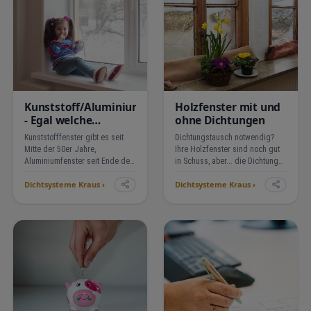
Kunststoff/Aluminiumfenster
Holzfenster mit und
- Egal welche
ohne Dichtungen
Dichtungen.
Kunststofffenster gibt es seit
Dichtungstausch notwendig?
Mitte der 50er Jahre,
Ihre Holzfenster sind noch gut
Aluminiumfenster seit Ende der
in Schuss, aber... die Dichtungen
60er / Anfang der 70er Jahre.
sind älter als 20 Jahre, es zieht
Dichtsysteme Kraus ›
Dichtsysteme Kraus ›
Vielfach findet man seit dieser
kalte Luft herein, Sie hören
Zeit immer noch die ersten
Außenlärm?
Dichtungsprofile in den
Fenstern.