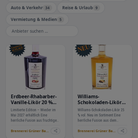
Auto & Verkehr
Reise & Urlaub
34
9
Vermietung & Medien
5
Erdbeer-Rhabarber-
Williams-
Vanille-Likör 20 %
Schokoladen-Likör
vol. (AUSVERKAUFT)
25%vol.
Limitierte Edition – Wieder im
Williams-Schokoladen-Likör 25
Mai 2027 erhältlich Eine
% vol. Neu im Sortiment Eine
herrliche Fusion aus fruchtigen
herrliche Fusion aus dem
Erdbeeren und erfrischendem
berühmten Williams-GOLD der
Brennerei Grüner Baum ›
Brennerei Grüner Baum ›
Rhabarber, verfeinert mit einer
Brennerei und einem cremigen
Spur Bourbon-Vanille. Naturtrüb
Vollmilchschokoladen-