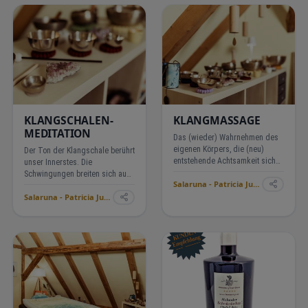
Bourbon-Vanille als Abgang.…
Hintergrund. …
KLANGSCHALEN-
KLANGMASSAGE
MEDITATION
Das (wieder) Wahrnehmen des
eigenen Körpers, die (neu)
Der Ton der Klangschale berührt
entstehende Achtsamkeit sich
unser Innerstes. Die
selber gegenüber ist ein
Schwingungen breiten sich aus
Salaruna - Patricia Junker ›
Geschenk. Zu spüren, wie der
und fließen durch den gesamten
Körper dabei entspannt, der
Salaruna - Patricia Junker ›
Körper, sie lösen Spannungen
Atem wieder in den Fluss
und Blockaden. Das
kommt und die Lebensenergie
Nervensystem entspannt sich.
z…
Der Atem wird tiefer. Der Kop…