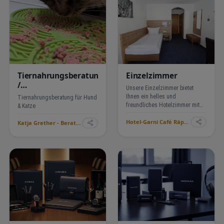
Einzelmaßnahmen: Unser…
Tiernahrungsberatung
Einzelzimmer
/
Unsere Einzelzimmer bietet
Tiernahrungssprechstunde
Ihnen ein helles und
Tiernahrungsberatung für Hund
freundliches Hotelzimmer mit
& Katze
einer Sitzgelegenheit und
Hotel-Garni Café Räpple ›
Balkon oder Terrasse. &nbsp
Katja Grether - Beratung & Service rund ums Tier ›