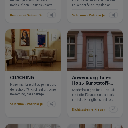
denken: jetzt wird es süss.
mit bioresonanten Frequenzen.
Doch auf dem Gaumen kommt
Es sendet feine Impulse an
die herrliche säuerliche Frische
Organe, Meridiane und Lymphe,
Brennerei Grüner Baum ›
Salaruna - Patricia Junker ›
der roten Johannisbeere. Und
die den Körper dabei
im Abgang? Eine buttrige
unterstützen, seine eigene
Caramelnote, die die Frage
Balance wiederzufinden.
aufwirft: Wie riecht man Car…
COACHING
Anwendung Türen -
Holz,- Kunststoff-
Manchmal braucht es jemanden,
oder
der zuhört. Wirklich zuhört, ohne
Sonderlösungen für Türen. Oft
Aluminiumtüren
Bewertung, ohne fertige
sind die Türunterkanten stark
Antworten. Im Coaching arbeiten
undicht. Hier gibt es mehrere
Salaruna - Patricia Junker ›
wir mit dem, was Du mitbringst.
Lösungsansätze, die vor Ort
Wir suchen gemeinsam nach
Dichtsysteme Kraus ›
geprüft werden. Eine sehr
einem Weg, beleuchten deine
wirksame ist dabei die Montage
aktuelle Situa…
einer Absenkdichtung, die von
uns vor Ort mon…