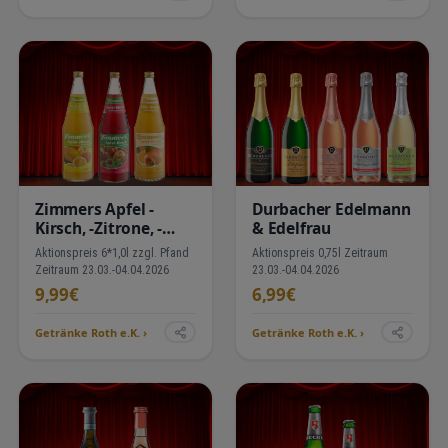
er keinen echten Nutzen hat.
Eindruck alles entscheidet",
Werbeklassiker lösen dieses
"description": "Hochwertige
Problem: Sie werden täglich …
Verpackungen und Huellen als
Werbeartikel p…
Zimmers Apfel -
Durbacher Edelmann
Kirsch, -Zitrone, -
& Edelfrau
Orange
Aktionspreis 6*1,0l zzgl. Pfand
Aktionspreis 0,75l Zeitraum
Zeitraum 23.03.-04.04.2026
23.03.-04.04.2026
9,99€
6,99€
Getränke Roth e.K. ›
Getränke Roth e.K. ›