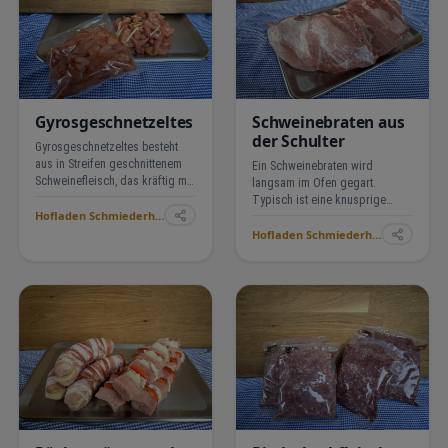
Gyrosgeschnetzeltes
Schweinebraten aus
der Schulter
Gyrosgeschnetzeltes besteht
aus in Streifen geschnittenem
Ein Schweinebraten wird
Schweinefleisch, das kräftig mit
langsam im Ofen gegart.
typischen Gyros-Gewürzen
Typisch ist eine knusprige
Hofladen Schmiederhof Langenhard ›
gewürzt und mit Zwiebelstreifen
Kruste und saftiges, zartes
vermischt wird. Es wird scharf
Hofladen Schmiederhof Langenhard ›
Fleisch innen. Serviert wird
angebraten. Der Geschmack ist
Schweinebraten klassisch mit
würzig, lei…
Knödeln, Kartoffeln oder
Sauerkraut und einer kräftigen
Bra…