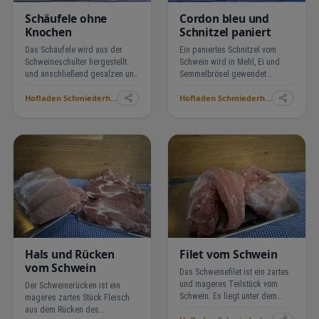
Schäufele ohne
Cordon bleu und
Knochen
Schnitzel paniert
Das Schäufele wird aus der
Ein paniertes Schnitzel vom
Schweineschulter hergestellt
Schwein wird in Mehl, Ei und
und anschließend gesalzen und
Semmelbrösel gewendet.
geräuchert. Dadurch bekommt
Dadurch wird es außen
Hofladen Schmiederhof Langenhard ›
Hofladen Schmiederhof Langenhard ›
es einen würzigen, rauchigen
knusprig und innen saftig und
Geschmack. Es wird gekocht
zart. Ein Cordon bleu ist gefüllt
und z.B. mit leckeren Salaten
mit Schinken und Käse. Es ist
serviert.
ebenfalls paniert mit Me…
Hals und Rücken
Filet vom Schwein
vom Schwein
Das Schweinefilet ist ein zartes
und mageres Teilstück vom
Der Schweinerücken ist ein
Schwein. Es liegt unter dem
mageres zartes Stück Fleisch
Rücken und hat feine, kurze
aus dem Rücken des