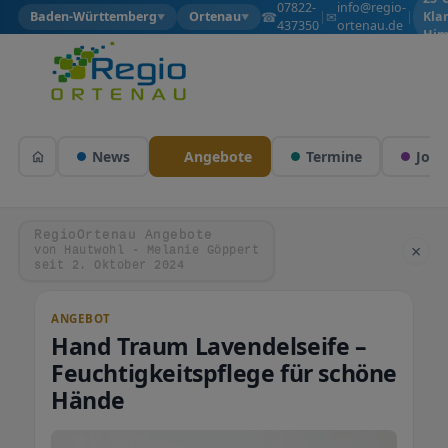
07822-
info@regio-
☎
✉
Baden-Württemberg
Ortenau
|
|
Kla
▼
▼
437350
ortenau.de
Him
News
Angebote
Termine
Jobs
RegioOrtenau Angebote
×
von Hautwohl - Melanie Göppert
seit 2. Oktober 2024
ANGEBOT
Hand Traum Lavendelseife –
Feuchtigkeitspflege für schöne
Hände