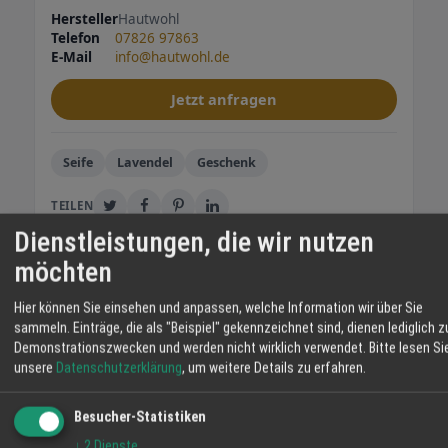
Hersteller
Hautwohl
Telefon
07826 97863
E-Mail
info@hautwohl.de
Jetzt anfragen
Seife
Lavendel
Geschenk
TEILEN
Dienstleistungen, die wir nutzen
möchten
Hautwohl - Melanie Göppert
Hier können Sie einsehen und anpassen, welche Information wir über Sie
Finde deine Lieblingsseife und teste dich
sammeln. Einträge, die als "Beispiel" gekennzeichnet sind, dienen lediglich z
durch! Unsere Naturseifen sind Alltagshelden,
Demonstrationszwecken und werden nicht wirklich verwendet.
Bitte lesen Si
denn sie ersetzen Duschgel, Lotion,
unsere
Datenschutzerklärung
, um weitere Details zu erfahren.
Shampoo, Spülung, Flüssigseife und
sämtliche Cremes. Der natürliche Duft lässt
Besucher-Statistiken
wieder durch - und aufatmen. Sie helfen
↓
2
Dienste
WEITERE ANGEBOTE