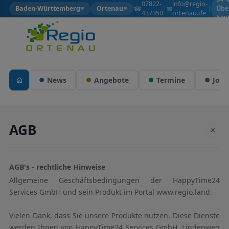
07822-
info@regio-
☎
✉
Baden-Württemberg
Ortenau
|
|
Übe
▼
▼
437350
ortenau.de
bew
News
Angebote
Termine
Jobs
AGB
×
AGB's - rechtliche Hinweise
Allgemeine Geschäftsbedingungen der HappyTime24
Services GmbH und sein Produkt im Portal www.regio.land.
Vielen Dank, dass Sie unsere Produkte nutzen. Diese Dienste
werden Ihnen von HappyTime24 Services GmbH, Lindenweg