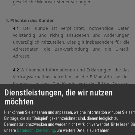
gesetzliche Mehrwertsteuer verlangen.
4. Pflichten des Kunden
4.1
Der Kunde ist verpflichtet, notwendige Daten
vollständig und richtig anzugeben und Änderungen
unverzüglich mitzuteilen. Dies gilt insbesondere für die
Adressdaten, die Bankverbindung und die E-Mail-
Adresse.
4.2
Wir können Informationen und Erklärungen, die das
Vertragsverhältnis betreffen, an die E-Mail-Adresse des
Kunden schicken. Der Kunde wird die E-Mail-Adresse,
Dienstleistungen, die wir nutzen
die uns gegenüber als Kontaktadresse dient, regelmäßig
abrufen.
möchten
4.3
Der Kunde ist verpflichtet, seine Systeme und
Hier können Sie einsehen und anpassen, welche Information wir über Sie sa
Programme so einzurichten, dass weder die Sicherheit,
Einträge, die als "Beispiel" gekennzeichnet sind, dienen lediglich zu
Demonstrationszwecken und werden nicht wirklich verwendet.
Bitte lesen Si
die Integrität noch die Verfügbarkeit der Systeme, die
unsere
Datenschutzerklärung
, um weitere Details zu erfahren.
wir zur Erbringung unserer Dienste einsetzen,