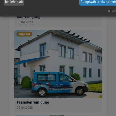
Ich lehne ab
Ausgewählte akzeptier
regio.l
Baureinigung
05.04.2023
Angebot
Fassadenreinigung
05.04.2023