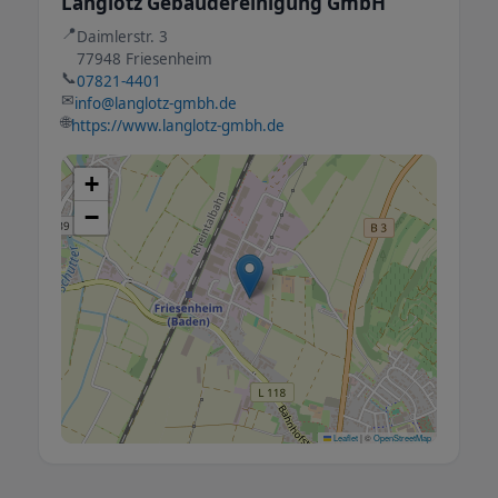
Langlotz Gebäudereinigung GmbH
📍
Daimlerstr. 3
77948 Friesenheim
📞
07821-4401
✉
info@langlotz-gmbh.de
🌐
https://www.langlotz-gmbh.de
+
−
Leaflet
|
©
OpenStreetMap