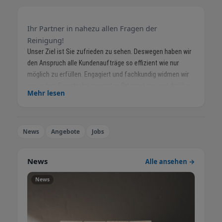
Ihr Partner in nahezu allen Fragen der
Reinigung!
Unser Ziel ist Sie zufrieden zu sehen. Deswegen haben wir
den Anspruch alle Kundenaufträge so effizient wie nur
möglich zu erfüllen. Engagiert und fachkundig widmen wir
uns jedem Einsatz: Im gesamten Ortenaukreis und darüber
Mehr lesen
hinaus von der Bodensee-Region über das Dreiländereck bei
Basel bis nach Karlsruhe sind wir für Sie aktiv. Dabei sind wir
mehr als nur ein Dienstleister, wir betrachten uns als Ihr
News
vertrauensvoller Partner in allen Fragen der Reinigung.
Angebote
Jobs
Sowohl für gewerbliche Unternehmen, als auch für private
Haushalte bieten wir unsere Dienstleistungen an.
News
Alle ansehen →
Zögern Sie nicht uns anzurufen. Wir sind gerne für Sie da!
News
Unsere Leistungen im Überblick:
Unterhaltsreinigung -
Grundreinigung, Bodenpflege,