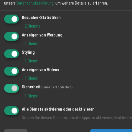
unsere
Datenschutzerklärung
, um weitere Details zu erfahren.
Besucher-Statistiken
↓
2
Dienste
Anzeigen von Werbung
↓
1
Dienst
Styling
Teppichreinigung
05.04.2023
↓
1
Dienst
Anzeigen von Videos
Angebot
↓
1
Dienst
Sicherheit
(immer erforderlich)
↓
1
Dienst
Alle Dienste aktivieren oder deaktivieren
Nutzen Sie diesen Schalter, um alle Apps zu aktivieren/deaktiviere