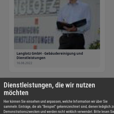
Reinigung.
Entrümpeln und Entsorgen
Langlotz GmbH - Gebäudereinigung und
Dienstleistungen
16.08.2022
Dienstleistungen, die wir nutzen
Angebote
Alle ansehen →
möchten
Angebot
Hier können Sie einsehen und anpassen, welche Information wir über Sie
sammeln. Einträge, die als "Beispiel" gekennzeichnet sind, dienen lediglich z
Demonstrationszwecken und werden nicht wirklich verwendet.
Bitte lesen Si