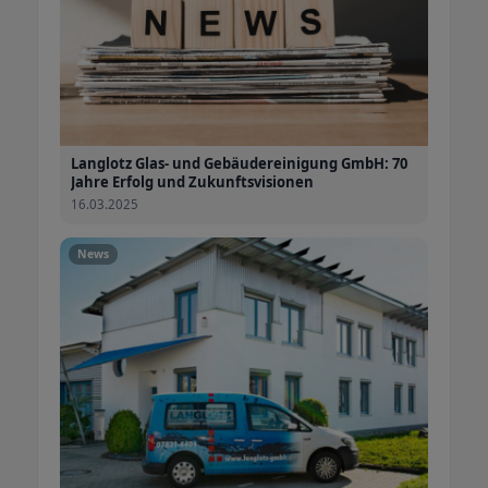
Teppichboden, Wand-und
Deckensäuberung, Sanitärreinigung,
Antistatische Rein-Raumpflege,
Arbeitsplatzreinigung
Glasreinigung - Glasfassaden-
Komplettreinigung, Glas-
Langlotz Glas- und Gebäudereinigung GmbH: 70
Rahmenreinigung, Kachel- und
Jahre Erfolg und Zukunftsvisionen
Spiegelflächen, Solar- und
16.03.2025
Photovoltaikanlagen
News
Fassadenreinigung - Fassaden-
Diagnose, Hochdruck-Verfahren,
Konservierung, Graffiti-Entfernung,
Chemiefreie Außenjalousie-Reinigung
Baureinigung -
Bauzwischenreinigung,
Bauschlussreinigung, Grund-, Grob-
und Feinreinigung, Baustaub-
Reinigung, Bezugsfreie