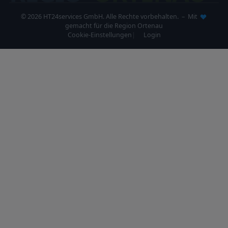
© 2026 HT24services GmbH. Alle Rechte vorbehalten. – Mit
gemacht für die Region Ortenau
Cookie-Einstellungen
Login