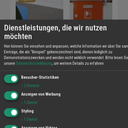
Dienstleistungen, die wir nutzen
möchten
Hier können Sie einsehen und anpassen, welche Information wir über Sie sa
Einträge, die als "Beispiel" gekennzeichnet sind, dienen lediglich zu
Demonstrationszwecken und werden nicht wirklich verwendet.
Bitte lesen Si
unsere
Datenschutzerklärung
, um weitere Details zu erfahren.
Wandhydranten
Besucher-Statistiken
19.02.2020
↓
2
Dienste
Angebot
Anzeigen von Werbung
↓
1
Dienst
Styling
↓
1
Dienst
Anzeigen von Videos