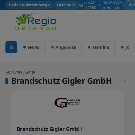
07822-
info@regio-
☎
✉
Baden-Württemberg
Ortenau
|
|
Übe
▼
▼
437350
ortenau.de
bew
News
Angebote
Termine
Jobs
RegioOrtenau Betrieb
Brandschutz Gigler GmbH
×
Brandschutz Gigler GmbH