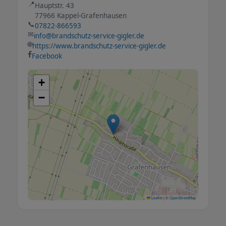
📍
Hauptstr. 43
77966 Kappel-Grafenhausen
📞
07822-866593
✉
info@brandschutz-service-gigler.de
🌐
https://www.brandschutz-service-gigler.de
Facebook
+
−
Leaflet
|
©
OpenStreetMap