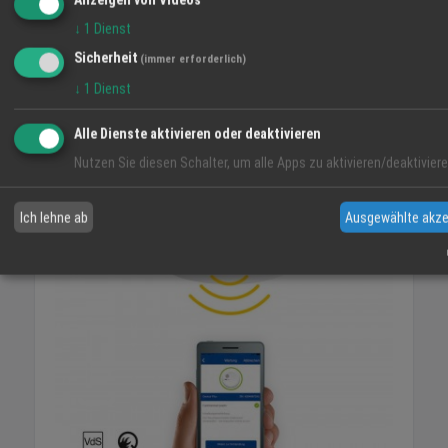
↓
1
Dienst
Sicherheit
(immer erforderlich)
↓
1
Dienst
Alle Dienste aktivieren oder deaktivieren
Rauchmelder von Hekatron Genius Plus X
Nutzen Sie diesen Schalter, um alle Apps zu aktivieren/deaktiviere
19.02.2020
Angebot
Ich lehne ab
Ausgewählte akze