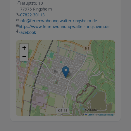
📍
Hauptstr. 10
77975 Ringsheim
📞
07822-30113
✉
info@ferienwohnung-walter-ringsheim.de
🌐
https://www.ferienwohnung-walter-ringsheim.de
Facebook
+
−
Leaflet
|
©
OpenStreetMap