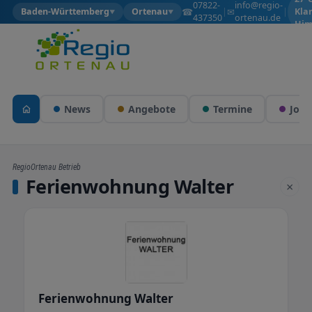
07822-
info@regio-
☎
✉
Baden-Württemberg
Ortenau
|
|
Kla
▼
▼
437350
ortenau.de
Him
News
Angebote
Termine
Jobs
RegioOrtenau Betrieb
Ferienwohnung Walter
×
Ferienwohnung Walter