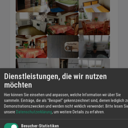
Energie für Körper, Geist und Seele. Genießen Sie die
Schönheit dieser Natur- und Bergwelt.
Nur wenige Autominuten von Ringsheim, können Sie eines
der letzten Paradiese Europas, das Naturschutzgebiet
Taubergießen, mit dem Boot oder Rad erkunden und
erleben. In unserem Ort gibt es Winzer mit einer eigenen
Hausbrennerei. Obstwasser, Kirschwasser, Williams Christ
und andere Schnäpse aber auch unseren weltbekannten
und vorzüglichen Badischer Wein können Sie in zahlreichen
Straußen-Wirtschaften probieren. Wir haben für Sie immer
Dienstleistungen, die wir nutzen
einige Pauschalangebote bereit.
möchten
Hier können Sie einsehen und anpassen, welche Information wir über Sie
Partner von
sammeln. Einträge, die als "Beispiel" gekennzeichnet sind, dienen lediglich z
Demonstrationszwecken und werden nicht wirklich verwendet.
Bitte lesen Si
unsere
Datenschutzerklärung
, um weitere Details zu erfahren.
Angebote
Besucher-Statistiken