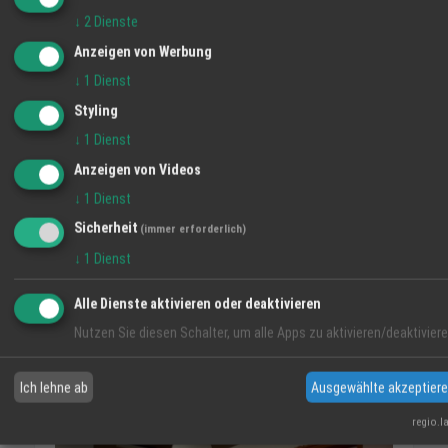
↓
2
Dienste
Angebote
Alle ansehen →
Anzeigen von Werbung
Angebot
↓
1
Dienst
Styling
↓
1
Dienst
Anzeigen von Videos
↓
1
Dienst
Sicherheit
(immer erforderlich)
↓
1
Dienst
Alle Dienste aktivieren oder deaktivieren
Nutzen Sie diesen Schalter, um alle Apps zu aktivieren/deaktiviere
Unsere kleine Wohnung
06.08.2019
Ich lehne ab
Ausgewählte akzeptier
Angebot
regio.l