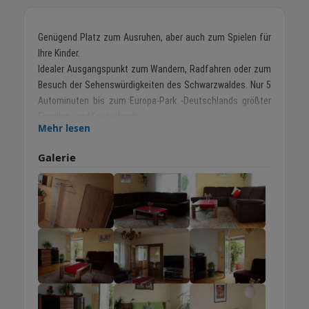
Genügend Platz zum Ausruhen, aber auch zum Spielen für
Ihre Kinder.
Idealer Ausgangspunkt zum Wandern, Radfahren oder zum
Besuch der Sehenswürdigkeiten des Schwarzwaldes. Nur 5
Autominuten bis zum Europa-Park -Deutschlands größter
Familien- und Freizeitpark.
Mehr lesen
Ringsheim die südlichste Gemeinde des Ortenaukreises,
liegt in der Rheinebene zwischen den Vogesen und dem
Galerie
Südschwarzwald, zentral zwischen Freiburg und Offenburg
und ca. 5 km vom Europapark Rust und 10 km von
Frankreich entfernt.
Zahlreiche Spazier- u. Wanderwege führen rund um den
Kahlenberg.
Genießen Sie, umgeben von Reben und Obstanlagen,
einzigartige Panoramablicke über die Rheinebene bis zu
den Vogesen im benachbarten Elsass und tanken Sie