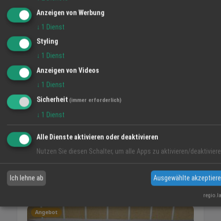
Anzeigen von Werbung
Reinigung von Photovoltaikanlagen
↓
1
Dienst
30.11.2022
Styling
Angebot
↓
1
Dienst
Anzeigen von Videos
↓
1
Dienst
Sicherheit
(immer erforderlich)
↓
1
Dienst
Alle Dienste aktivieren oder deaktivieren
Nutzen Sie diesen Schalter, um alle Apps zu aktivieren/deaktiviere
Ich lehne ab
Ausgewählte akzeptier
Umweltschutz
12.08.2019
regio.l
Angebot