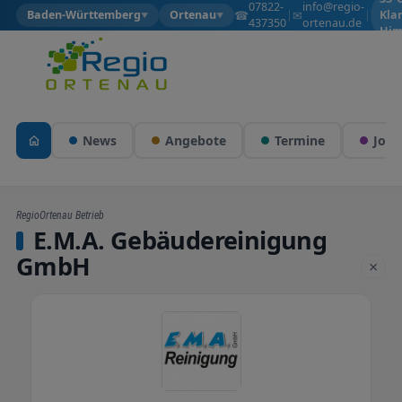
07822-
info@regio-
☎
✉
Baden-Württemberg
Ortenau
|
|
Kla
▼
▼
437350
ortenau.de
Him
News
Angebote
Termine
Jobs
RegioOrtenau Betrieb
E.M.A. Gebäudereinigung
GmbH
×