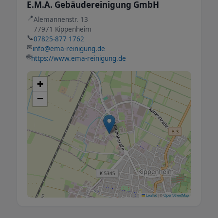
E.M.A. Gebäudereinigung GmbH
📍
Alemannenstr. 13
77971 Kippenheim
📞
07825-877 1762
✉
info@ema-reinigung.de
🌐
https://www.ema-reinigung.de
+
−
Leaflet
|
©
OpenStreetMap