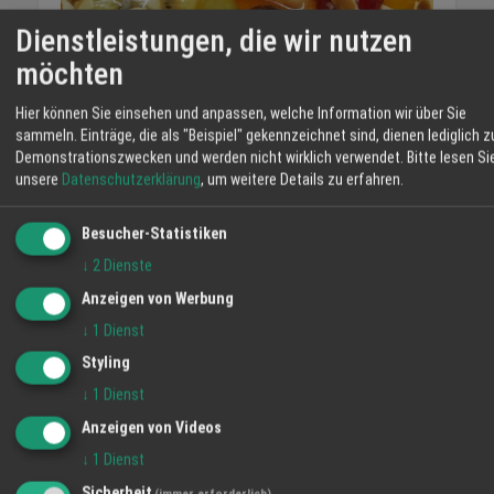
Dienstleistungen, die wir nutzen
möchten
lecker schmecker... Obstkuchen!
19.04.2019
Hier können Sie einsehen und anpassen, welche Information wir über Sie
sammeln. Einträge, die als "Beispiel" gekennzeichnet sind, dienen lediglich z
Demonstrationszwecken und werden nicht wirklich verwendet.
Bitte lesen Si
unsere
Datenschutzerklärung
, um weitere Details zu erfahren.
Angebote
Alle ansehen →
Angebot
Besucher-Statistiken
↓
2
Dienste
Anzeigen von Werbung
↓
1
Dienst
Styling
↓
1
Dienst
Anzeigen von Videos
↓
1
Dienst
Sicherheit