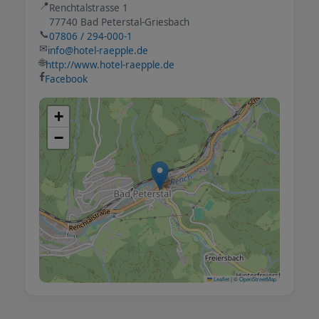
📍
Renchtalstrasse 1
77740 Bad Peterstal-Griesbach
📞
07806 / 294-000-1
✉
info@hotel-raepple.de
🌐
http://www.hotel-raepple.de
Facebook
+
−
Leaflet
|
©
OpenStreetMap