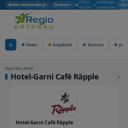
07822-
info@regio-
☎
✉
Baden-Württemberg
Ortenau
|
|
Kla
▼
▼
437350
ortenau.de
Him
News
Angebote
Termine
Jobs
RegioOrtenau Betrieb
Hotel-Garni Café Räpple
×
Hotel-Garni Café Räpple