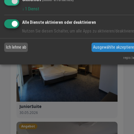
(immer erforderlich)
Ferienwohnung am Himmelssteig
↓
1
Dienst
01.06.2026
Alle Dienste aktivieren oder deaktivieren
Angebot
Nutzen Sie diesen Schalter, um alle Apps zu aktivieren/deaktiviere
Ich lehne ab
Ausgewählte akzeptier
regio.l
JuniorSuite
30.05.2026
Angebot