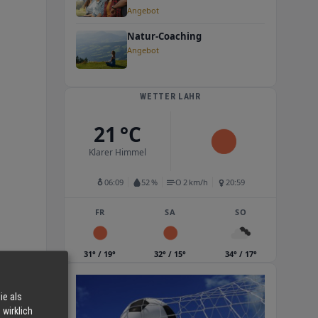
Seminare für mehr
Angebot
Lebensqualität
Natur-Coaching
Angebot
WETTER LAHR
21 °C
Klarer Himmel
06:09
52 %
O 2 km/h
20:59
FR
SA
SO
31° / 19°
32° / 15°
34° / 17°
ie als
wirklich