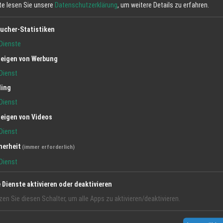
tte lesen Sie unsere
Datenschutzerklärung
, um weitere Details zu erfahren.
ucher-Statistiken
Dienste
eigen von Werbung
auf Anfrage
Dienst
ling
Dienst
eigen von Videos
Dienst
Termin anfragen ›
herheit
(immer erforderlich)
Dienst
Jetzt anfrag
e Dienste aktivieren oder deaktivieren
zen Sie diesen Schalter, um alle Apps zu aktivieren/deaktivieren.