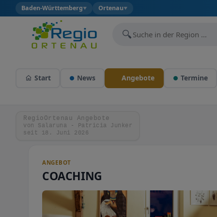
Baden-Württemberg
Ortenau
▼
▼
🔍
Start
News
Angebote
Termine
RegioOrtenau Angebote
von Salaruna - Patricia Junker
seit 18. Juni 2026
ANGEBOT
COACHING