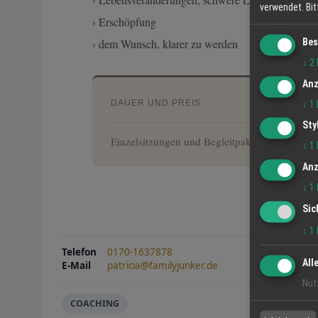
verwendet.
Bi
› Erschöpfung
Bes
› dem Wunsch, klarer zu werden
↓
2
Anz
DAUER UND PREIS
↓
1
Sty
Einzelsitzungen und Begleitpakete möglich.
↓
1
Anz
↓
1
Sic
↓
1
Telefon
0170-1637878
All
E-Mail
patricia@familyjunker.de
Nut
COACHING