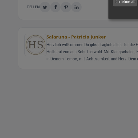
Ich lehne ab
TEILEN
Salaruna - Patricia Junker
Herzlich willkommen Du gibst täglich alles, für die Familie, den Beruf, für andere. Aber wann zuletzt für Dich? Ich bin Patricia Junker,
Heilberaterin aus Schutterwald. Mit Klangschalen, F