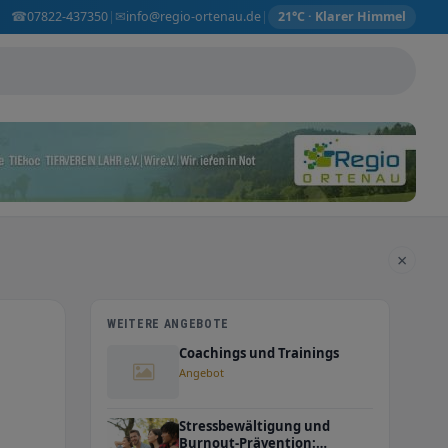
☎
✉
07822-437350
info@regio-ortenau.de
|
|
21°C · Klarer Himmel
×
WEITERE ANGEBOTE
Coachings und Trainings
Angebot
Stressbewältigung und
Burnout-Prävention: