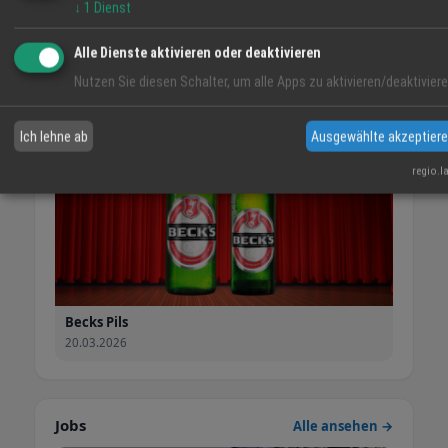
↓
1
Dienst
20.03.2026
Alle Dienste aktivieren oder deaktivieren
Angebot
Nutzen Sie diesen Schalter, um alle Apps zu aktivieren/deaktiviere
Ich lehne ab
Ausgewählte akzeptier
regio.l
Becks Pils
20.03.2026
Jobs
Alle ansehen →