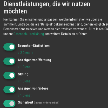
Dienstleistungen, die wir nutzen
möchten
Hier können Sie einsehen und anpassen, welche Information wir über Sie
sammeln. Einträge, die als "Beispiel" gekennzeichnet sind, dienen lediglich z
Durbacher Edelmann & Edelfrau
Demonstrationszwecken und werden nicht wirklich verwendet.
Bitte lesen Si
20.03.2026
unsere
Datenschutzerklärung
, um weitere Details zu erfahren.
Angebot
Besucher-Statistiken
↓
2
Dienste
Anzeigen von Werbung
↓
1
Dienst
Styling
↓
1
Dienst
Anzeigen von Videos
↓
1
Dienst
Sicherheit
(immer erforderlich)
Ca dei Frati Lugana & Rosato