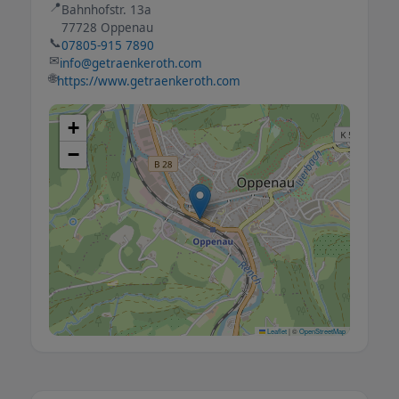
📍
Bahnhofstr. 13a
77728 Oppenau
📞
07805-915 7890
✉
info@getraenkeroth.com
🌐
https://www.getraenkeroth.com
+
−
Leaflet
|
©
OpenStreetMap