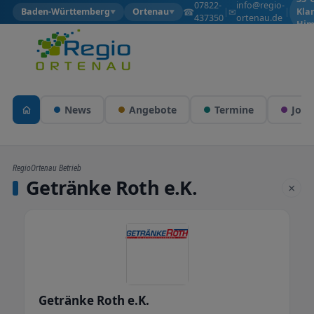
07822-
info@regio-
☎
✉
Baden-Württemberg
Ortenau
|
|
Kla
▼
▼
437350
ortenau.de
Him
News
Angebote
Termine
Jobs
RegioOrtenau Betrieb
Getränke Roth e.K.
×
Getränke Roth e.K.