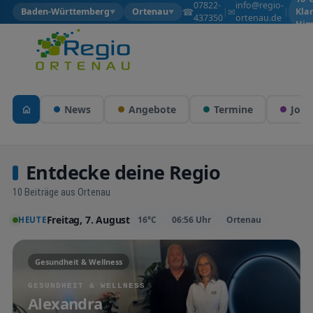
07822-
info@regio-
☎
✉
Baden-Württemberg
Ortenau
|
|
Kla
▼
▼
437350
ortenau.de
Him
News
Angebote
Termine
Jobs
Entdecke deine Regio
10 Beiträge aus Ortenau
Freitag, 7. August
16°C
06:56 Uhr
Ortenau
HEUTE
Gesundheit & Wellness
GESUNDHEIT & WELLNESS
Alexandra