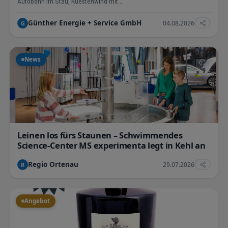
Autobahn im Stau, Kuestenwind mit…
Günther Energie + Service GmbH
04.08.2026
G
News
Leinen los fürs Staunen – Schwimmendes
Science-Center MS experimenta legt in Kehl an
Regio Ortenau
29.07.2026
R
Angebot