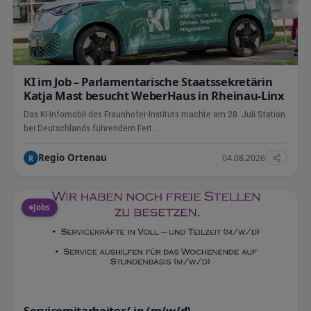
KI im Job – Parlamentarische Staatssekretärin
Katja Mast besucht WeberHaus in Rheinau-Linx
Das KI-Infomobil des Fraunhofer-Instituts machte am 28. Juli Station
bei Deutschlands führendem Fert…
Regio Ortenau
04.08.2026
R
Jobs
Servicemitarbeiter/-in (m/w/d)