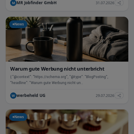
MR Jobfinder GmbH
31.07.2026
M
News
Warum gute Werbung nicht unterbricht
{ "@context": "https://schema.org", "@type": "BlogPosting",
"headline": "Warum gute Werbung nicht un…
werbeheld UG
29.07.2026
W
News