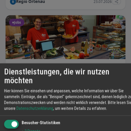
Regio Ortenau
23.07.2026
R
Jobs
Verkäuferin
Dienstleistungen, die wir nutzen
Du hast gerne Kontakt mit Kunden, liebst biologische Lebensmittel,
möchten
Demeterhof Schindler - Dorfladen und Café
26.07.2026
D
Hier können Sie einsehen und anpassen, welche Information wir über Sie
sammeln. Einträge, die als "Beispiel" gekennzeichnet sind, dienen lediglich z
Demonstrationszwecken und werden nicht wirklich verwendet.
Bitte lesen Si
News
unsere
Datenschutzerklärung
, um weitere Details zu erfahren.
Besucher-Statistiken