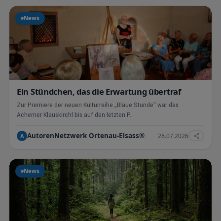
News
Ein Stündchen, das die Erwartung übertraf
Zur Premiere der neuen Kulturreihe „Blaue Stunde" war das
Acherner Klauskirchl bis auf den letzten P…
AutorenNetzwerk Ortenau-Elsass®
28.07.2026
A
News