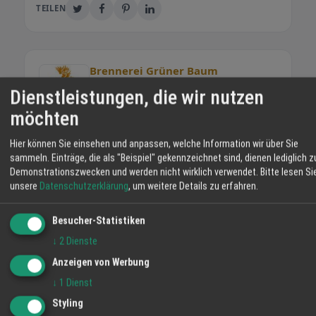
TEILEN
Brennerei Grüner Baum
Tradition trifft Moderne seit 1645: In der
Dienstleistungen, die wir nutzen
Brennerei Grüner Baum in Oberkirch-Ödsbach
möchten
im Renchtal in der Ortenau entstehen seit
zehn Generationen außergewöhnliche
Hier können Sie einsehen und anpassen, welche Information wir über Sie
Destillate mit unverwechselbarem Charakter.
sammeln. Einträge, die als "Beispiel" gekennzeichnet sind, dienen lediglich z
Brennmeister Johannes Müller-Herold
Demonstrationszwecken und werden nicht wirklich verwendet.
Bitte lesen Si
WEITERE ANGEBOTE
verbindet traditionelle Brennkunst mit dem
unsere
Datenschutzerklärung
, um weitere Details zu erfahren.
Erdbeer-Rhabarber-Vanille-Likör 20 % vol.
Gespür eines Gourmetkochs mit mehr als 30
(AUSVERKAUFT)
Jahren Erfahrung in Spitzenküchen. Unsere
Besucher-Statistiken
Angebot
Spezialitäten Das Sortiment reicht von
↓
2
Dienste
Don Pasquale Nocciola
klassischen Obstbränden über alemannischen
Anzeigen von Werbung
Angebot
Whisky bis hin zu kreativen Erlebnislikören wie
↓
1
Dienst
Johannisbeer-Buttercaramel oder Holunder-
Schokoladen-Chili. Wählen Sie eine Kategorie
2020 Solaris, lieblich
Styling