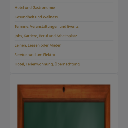
Hotel und Gastronomie
Gesundheit und Wellness
Termine, Veranstaltungen und Events
Jobs, Karriere, Beruf und Arbeitsplatz
Leihen, Leasen oder Mieten
Service rund um Elektro
Hotel, Ferienwohnung, Übernachtung