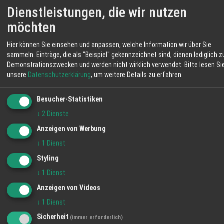
Dienstleistungen, die wir nutzen
möchten
Hier können Sie einsehen und anpassen, welche Information wir über Sie
Für Arbeitgeber
sammeln. Einträge, die als "Beispiel" gekennzeichnet sind, dienen lediglich z
21.03.2023
Demonstrationszwecken und werden nicht wirklich verwendet.
Bitte lesen Si
unsere
Datenschutzerklärung
, um weitere Details zu erfahren.
Angebot
Besucher-Statistiken
↓
2
Dienste
Anzeigen von Werbung
↓
1
Dienst
Styling
↓
1
Dienst
Anzeigen von Videos
↓
1
Dienst
Sicherheit
Für Arbeitnehmer
(immer erforderlich)