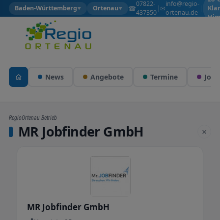
07822-
info@regio-
☎
✉
Baden-Württemberg
Ortenau
|
|
Kla
▼
▼
437350
ortenau.de
Him
News
Angebote
Termine
Jobs
RegioOrtenau Betrieb
MR Jobfinder GmbH
×
MR Jobfinder GmbH