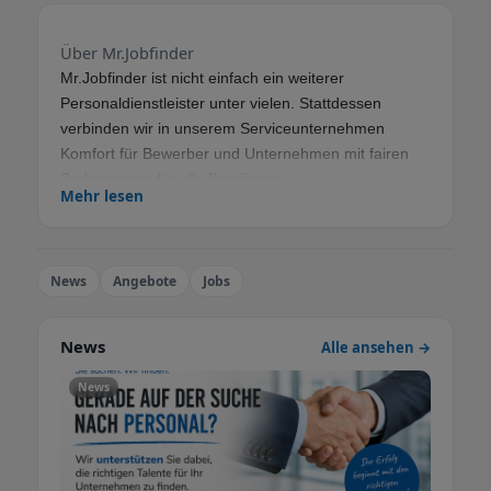
Über Mr.Jobfinder
Mr.Jobfinder ist nicht einfach ein weiterer
Personaldienstleister unter vielen. Stattdessen
verbinden wir in unserem Serviceunternehmen
Komfort für Bewerber und Unternehmen mit fairen
Bedingungen für alle Beteiligten.
Mehr lesen
Unsere langjährige Erfahrung mit Abteilungsaufbau
und Human Resources für diverse Unternehmen
haben uns deutlich gemacht, worauf Stellensucher
News
Angebote
Jobs
und Unternehmen gleichermaßen Wert legen.
Das Wissen um diese Schnittstelle machen wir uns
News
Alle ansehen →
für unsere Herangehensweise an die
Personalvermittlung zunutze und schaffen so eine
News
Atmosphäre in der sich Bewerber, Headhunter und
Personaler gleichermaßen gut aufgehoben fühlen.
Unsere Kenntnis der Bedürfnisse von Unternehmen
und Angestellten ist die Grundlage unserer