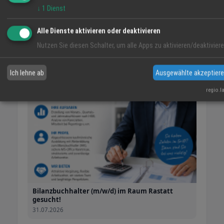
21.03.2023
↓
1
Dienst
Alle Dienste aktivieren oder deaktivieren
Jobs
Alle ansehen →
Nutzen Sie diesen Schalter, um alle Apps zu aktivieren/deaktiviere
Job
Ich lehne ab
Ausgewählte akzeptier
regio.l
Bilanzbuchhalter (m/w/d) im Raum Rastatt
gesucht!
31.07.2026