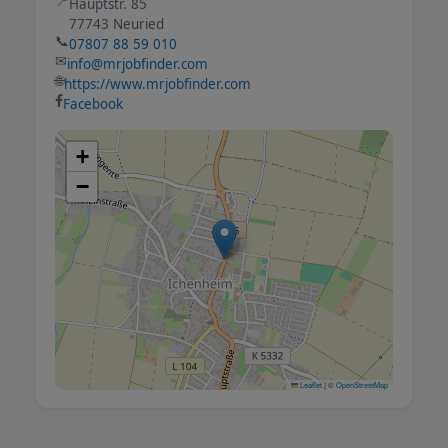
📍
Hauptstr. 85
77743 Neuried
📞
07807 88 59 010
✉
info@mrjobfinder.com
🌐
https://www.mrjobfinder.com
Facebook
+
−
Leaflet
|
©
OpenStreetMap