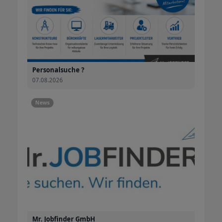
Unternehmensphilosophie. Wir setzen nicht auf
wahllose Massenvermittlung, sondern auf
differenzierte Sondierung vorab, faire Verhältnisse
und Bezahlung, sowie langfristige Kooperation.
Der Mr.Jobfinder-Vorteil für Bewerber und
Personalsuche ?
Unternehmen
07.08.2026
Als modernes Personaldienstleistungsunternehmen
stehen bei Mr.Jobfinder Professionalität, Fairness
News
und Zuverlässigkeit ganz klar im Vordergrund. Nur
eine erfolgsorientierte, erprobte Vorgehensweise
kann bei der Personalvermittlung zielführend und für
beide Seiten zufriedenstellend sein. Darum ist
Mr.Jobfinder der richtige Ansprechpartner für
Unternehmen und Bewerber.
Jeder, der auf der Suche nach Personal oder einer
Stelle ist, erfährt von uns eine individuelle und
persönliche Beratung und Betreuung.
Wir berücksichtigen die gewünschte Art der
Mr. Jobfinder GmbH