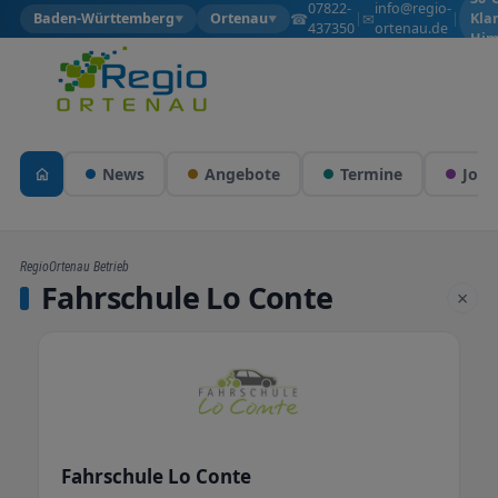
07822-
info@regio-
☎
✉
Baden-Württemberg
Ortenau
|
|
Kla
▼
▼
437350
ortenau.de
Him
News
Angebote
Termine
Jobs
RegioOrtenau Betrieb
Fahrschule Lo Conte
×
Fahrschule Lo Conte