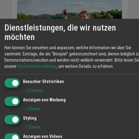
Dienstleistungen, die wir nutzen
möchten
Hier können Sie einsehen und anpassen, welche Information wir über Sie
sammeln. Einträge, die als "Beispiel" gekennzeichnet sind, dienen lediglich z
Demonstrationszwecken und werden nicht wirklich verwendet.
Bitte lesen Si
unsere
Datenschutzerklärung
, um weitere Details zu erfahren.
Führerschein mit 17: Der Sommer-Countdown
für alle, die zum Geburtstag fahren wollen
12.06.2026
Besucher-Statistiken
↓
2
Dienste
News
Anzeigen von Werbung
↓
1
Dienst
Styling
↓
1
Dienst
Anzeigen von Videos