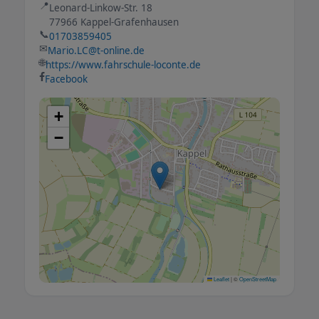
📍
Leonard-Linkow-Str. 18
77966 Kappel-Grafenhausen
📞
01703859405
✉
Mario.LC@t-online.de
🌐
https://www.fahrschule-loconte.de
Facebook
+
−
Leaflet
|
©
OpenStreetMap