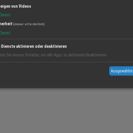
eigen von Videos
requenzarbeit und Coaching begleite ich Dich zurück zu Dir selbst, Schritt für 
Dienst
in Deinem Tempo, mit Achtsamkeit und Herz. Dein erster Schritt beginnt hier. Jetzt Termin anfragen ›
herheit
(immer erforderlich)
Dienst
e Dienste aktivieren oder deaktivieren
zen Sie diesen Schalter, um alle Apps zu aktivieren/deaktivieren.
Ausgewählte