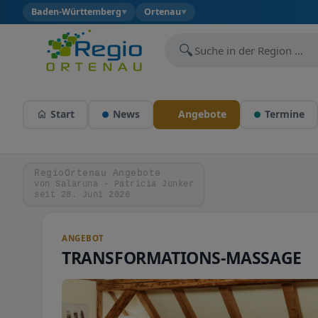
Baden-Württemberg
Ortenau
▼
▼
🔍
Start
News
Angebote
Termine
RegioOrtenau Angebote
von Salaruna - Patricia Junker
seit 28. Juni 2026
ANGEBOT
TRANSFORMATIONS-MASSAGE