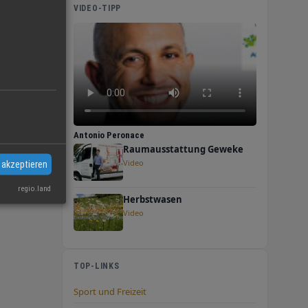
VIDEO-TIPP
Schritt,
Antonio Peronace
Raumausstattung Geweke
Video
 akzeptieren
regio.land
Herbstwasen
Video
TOP-LINKS
Sport und Freizeit