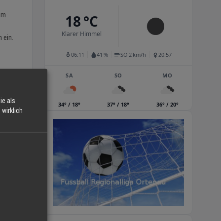
 im
18 °C
Klarer Himmel
 ein.
06:11
41 %
SO 2 km/h
20:57
SA
SO
MO
ie als
34° / 18°
37° / 18°
36° / 20°
wirklich
en