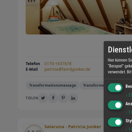
Dienstl
Hier können Si
Telefon
0170-1637878
"Beispiel" gek
E-Mail
patricia@familyjunker.de
verwendet.
Bi
Transformationsmassage
Transformation
Entsp
Bes
↓
2
TEILEN
Anz
↓
1
Sty
Salaruna - Patricia Junker
↓
1