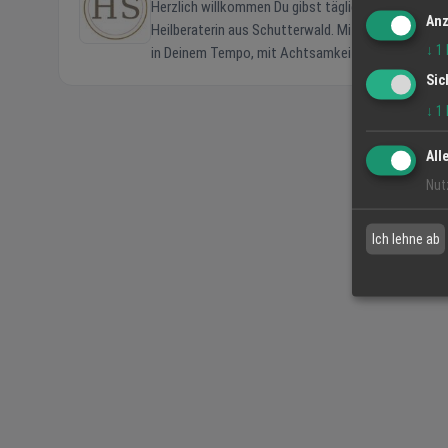
Herzlich willkommen Du gibst täglich alles, für die Familie, den Beruf, für andere. Aber wann zuletzt für Dich? Ich bin Patricia Junker,
Anz
Heilberaterin aus Schutterwald. Mit Klangschalen, F
↓
1
Sic
↓
1
All
Nut
Ich lehne ab