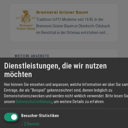
Brennerei Grüner Baum
Tradition trifft Moderne seit 1645: In der
Brennerei Grüner Baum in Oberkirch-Ödsbach
im Renchtal in der Ortenau entstehen seit
zehn Generationen außergewöhnliche
Destillate mit unverwechselbarem Charakter.
Brennmeister Johannes Müller-Herold
WEITERE ANGEBOTE
verbindet traditionelle Brennkunst mit dem
Dienstleistungen, die wir nutzen
Erdbeer-Orangen-Chili-Likör 20 % vol.
Gespür eines Gourmetkochs mit mehr als 30
Angebot
Jahren Erfahrung in Spitzenküchen. Unsere
möchten
Spezialitäten Das Sortiment reicht von
Hier können Sie einsehen und anpassen, welche Information wir über Sie sa
2020 Solaris, lieblich
klassischen Obstbränden über alemannischen
Einträge, die als "Beispiel" gekennzeichnet sind, dienen lediglich zu
Angebot
Whisky bis hin zu kreativen Erlebnislikören wie
Demonstrationszwecken und werden nicht wirklich verwendet.
Bitte lesen Si
Johannisbeer-Buttercaramel oder Holunder-
unsere
Datenschutzerklärung
, um weitere Details zu erfahren.
Schokoladen-Chili. Wählen Sie eine Kategorie
2018 Cabernet Cortis Rosé
und gelangen Sie direkt in den Online-Shop:
Angebot
Besucher-Statistiken
Klassiker Traditionelle Obstbrände: Williams-
↓
2
Dienste
Christ-Birne, Kirschwasser,