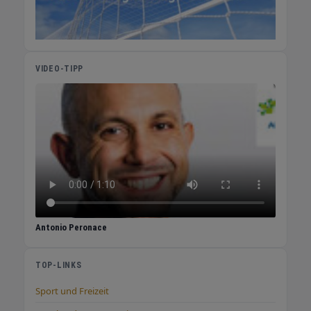
samstags von 10 bis 19 Uhr geöffnet
(donnerstags ab 15 Uhr, jeden ersten
Samstag geschlossen). Adresse: Alm 35,
77704 Oberkirch-Ödsbach. >Jetzt im Online-
Shop bestellen<
VIDEO-TIPP
Antonio Peronace
TOP-LINKS
Sport und Freizeit