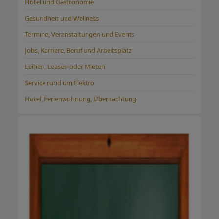
Hotel und Gastronomie
Gesundheit und Wellness
Termine, Veranstaltungen und Events
Jobs, Karriere, Beruf und Arbeitsplatz
Leihen, Leasen oder Mieten
Service rund um Elektro
Hotel, Ferienwohnung, Übernachtung