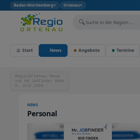
Baden-Württemberg
Ortenau
▼
▼
🔍
Start
News
Angebote
Termine
RegioOrtenau News
von MR Jobfinder GmbH
2. Juli 2026
NEWS
Personal