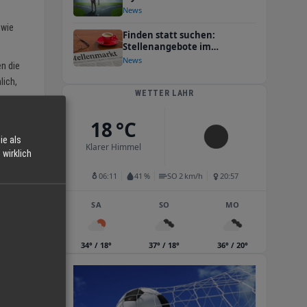
News
owie
Finden statt suchen:
Stellenangebote im
Ortenaukreis
News
n die
lich,
WETTER LAHR
18 °C
ie als
Klarer Himmel
wirklich
06:11
41 %
SO 2 km/h
20:57
SA
SO
MO
34° / 18°
37° / 18°
36° / 20°