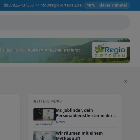
☎
✉
07822-437350
info@regio-ortenau.de
|
|
18°C · Klarer Himmel
×
WEITERE NEWS
Mr. Jobfinder, dein
Personaldienstleister in der
Ortenau!
News
Wir räumen mit einem
Mythos auf!