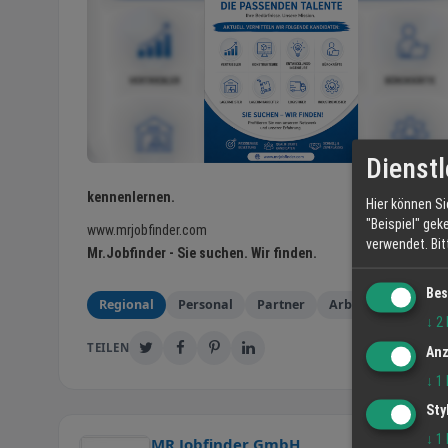
Dienstl
kennenlernen.
Hier können Si
"Beispiel" gek
www.mrjobfinder.com
verwendet.
Bi
Mr.Jobfinder - Sie suchen. Wir finden.
Bes
Regional
Personal
Partner
Arbeitsplätze
S
↓
2
TEILEN
Anz
↓
1
Sty
↓
1
MR Jobfinder GmbH