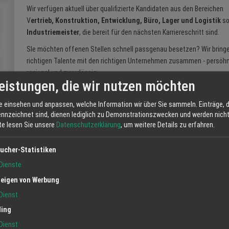
Wir verfügen aktuell über qualifizierte Kandidaten aus den Bereichen
V
ertrieb, Konstruktion, Entwicklung, Büro, Lager und Logistik
s
Industriemeister
, die bereit für den nächsten Karriereschritt sind.
SIe möchten offenen Stellen schnell passgenau besetzen? Wir bringe
richtigen Talente mit den richtigen Unternehmen zusammen - persöhn
ragional und zuverlässig.
eistungen, die wir nutzen möchten
Jetzt unverbindlich anfragen und passende Kandidaten
e einsehen und anpassen, welche Information wir über Sie sammeln. Einträge, d
ennzeichnet sind, dienen lediglich zu Demonstrationszwecken und werden nicht 
tte lesen Sie unsere
Datenschutzerklärung
, um weitere Details zu erfahren.
ucher-Statistiken
tellenangebote
Ortenau
Baden
Schwarzwald
Dienste
eigen von Werbung
Dienst
ling
Dienst