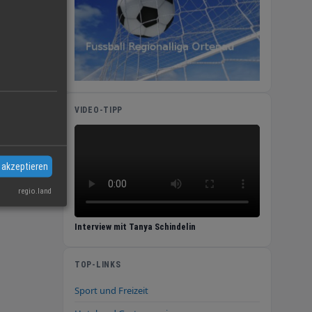
gut
VIDEO-TIPP
grund.
 akzeptieren
regio.land
g her,
Interview mit Tanya Schindelin
TOP-LINKS
Sport und Freizeit