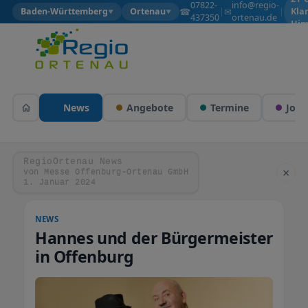
07822-
info@regio-
☎
✉
Baden-Württemberg
Ortenau
|
|
Kla
▼
▼
437350
ortenau.de
Him
News
Angebote
Termine
Jobs
RegioOrtenau News
×
von Messe Offenburg-Ortenau GmbH
1. Januar 2024
NEWS
Hannes und der Bürgermeister
in Offenburg