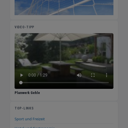
Springreitturnier BadenClassics und
zahlreiche Messen, darunter die Europamesse
des Pferdes Eurocheval, die Oberrhein Messe,
die Badische Weinmesse und die GeoTHERM,
VIDEO-TIPP
heute die führende Fachmesse für
Oberflächennahe und Tiefe Geothermie in
Europa. Es finden Gastmessen, Konzerte mit
internationalen Stars, Theater- und
Tanzveranstaltungen sowie große
Sportveranstaltungen auf dem Gelände
statt. Die Räumlichkeiten bieten sich an für
Kongresse, Tagungen und Empfänge. In
unmittelbarer Umgebung erwartet Besucher
und ihre Begleitung ein vielfältiges
Planwerk Gehle
touristisches Angebot in einer der schönsten
Landschaften Deutschlands, der Ortenau.
Über sportliche und kulturelle Angebote,
TOP-LINKS
Spitzenweine und Sternegastronomie der
Sport und Freizeit
berühmten badischen Küche bis hin zu