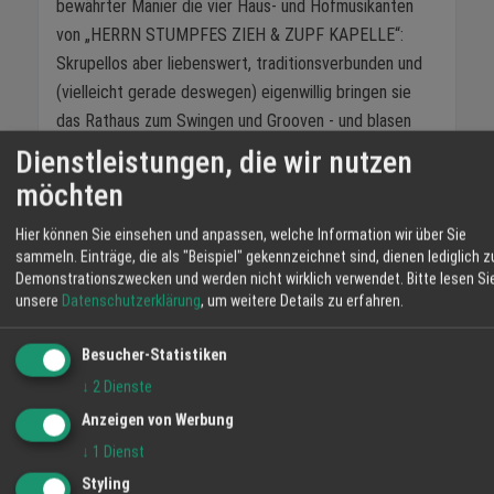
bewährter Manier die vier Haus- und Hofmusikanten
von „HERRN STUMPFES ZIEH & ZUPF KAPELLE“:
Skrupellos aber liebenswert, traditionsverbunden und
(vielleicht gerade deswegen) eigenwillig bringen sie
das Rathaus zum Swingen und Grooven - und blasen
dem Hannes und seinem Bürgermeister gehörig den
Dienstleistungen, die wir nutzen
Marsch.
möchten
Kartenverkauf und weitere Informationen
Hier können Sie einsehen und anpassen, welche Information wir über Sie
sammeln. Einträge, die als "Beispiel" gekennzeichnet sind, dienen lediglich z
Eintrittskarten sind erhältlich ab 21.10.2019 im
Demonstrationszwecken und werden nicht wirklich verwendet.
Bitte lesen Si
unsere
Datenschutzerklärung
, um weitere Details zu erfahren.
Musikhaus Schlaile, Offenburger Tageblatt,
Messe
Offenburg-Ortenau
sowie bei allen Reservix-
Besucher-Statistiken
Vorverkaufsstellen.
↓
2
Dienste
Bühne
Theater
Show
Anzeigen von Werbung
↓
1
Dienst
TEILEN
Styling