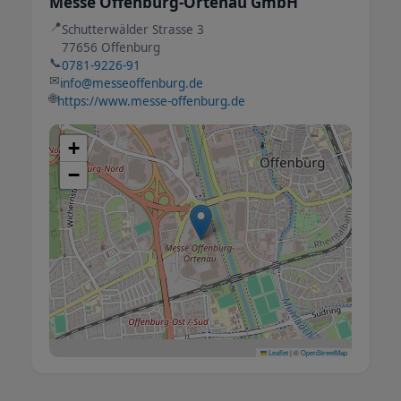
Messe Offenburg-Ortenau GmbH
📍
Schutterwälder Strasse 3
77656 Offenburg
📞
0781-9226-91
✉
info@messeoffenburg.de
🌐
https://www.messe-offenburg.de
+
−
Leaflet
|
©
OpenStreetMap