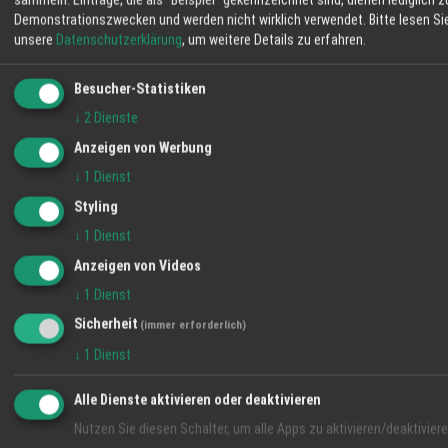
Demonstrationszwecken und werden nicht wirklich verwendet.
Bitte lesen Si
unsere
Datenschutzerklärung
, um weitere Details zu erfahren.
Besucher-Statistiken
↓
2
Dienste
Anzeigen von Werbung
↓
1
Dienst
Styling
Vielfalt pur: Die Messe BAUEN WOHNEN Garten
& Genuss präsentiert sich 2025 erneut mit dem
↓
1
Dienst
Kreativ-Markt "kreativ Offenburg
24.02.2025
Frühlingserwachen"
Anzeigen von Videos
↓
1
Dienst
Sicherheit
(immer erforderlich)
Termine
Alle ansehen →
↓
1
Dienst
Termin
Alle Dienste aktivieren oder deaktivieren
Nutzen Sie diesen Schalter, um alle Apps zu aktivieren/deaktiviere