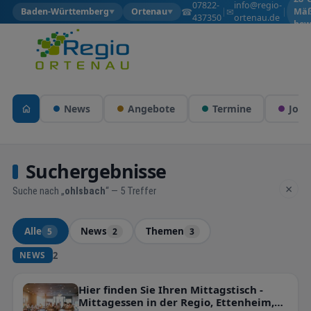
07822-
info@regio-
☎
✉
Baden-Württemberg
Ortenau
|
|
Mäß
▼
▼
437350
ortenau.de
bew
News
Angebote
Termine
Jobs
Suchergebnisse
×
Suche nach „
ohlsbach
“ — 5 Treffer
Alle
News
Themen
5
2
3
2
NEWS
Hier finden Sie Ihren Mittagstisch -
Mittagessen in der Regio, Ettenheim,