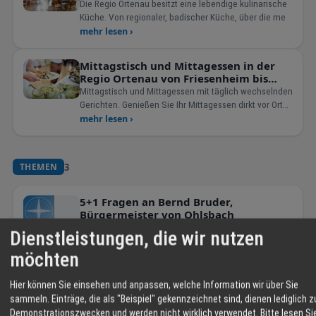
Lahr, Offenburg, Kehl und Achern.
Die Regio Ortenau besitzt eine lebendige kulinarische
Küche. Von regionaler, badischer Küche, über die me
mehr lesen ›
Mittagstisch und Mittagessen in der
Regio Ortenau von Friesenheim bis
Offenburg
Mittagstisch und Mittagessen mit täglich wechselnden
Gerichten. Genießen Sie Ihr Mittagessen dirkt vor Ort
im
mehr lesen ›
3
THEMEN
5+1 Fragen an Bernd Bruder,
Bürgermeister von Ohlsbach
mehr lesen ›
Dienstleistungen, die wir nutzen
möchten
Carolin Kühne – Mit Herz und Verstand
für die häusliche Pflege im
Hier können Sie einsehen und anpassen, welche Information wir über Sie
Ortenaukreis
mehr lesen ›
sammeln. Einträge, die als "Beispiel" gekennzeichnet sind, dienen lediglich z
Demonstrationszwecken und werden nicht wirklich verwendet.
Bitte lesen Si