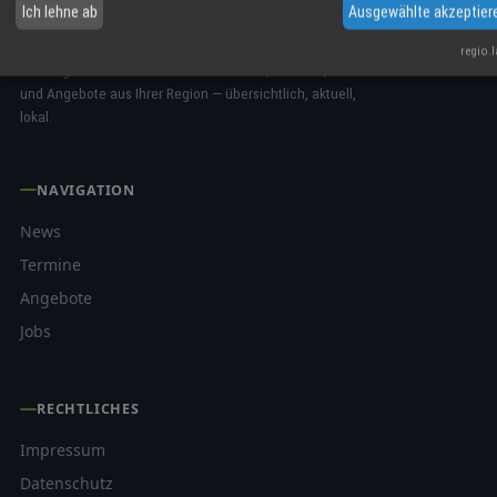
Ich lehne ab
Ausgewählte akzeptier
regio.
Das Regio-Portal für Firmen-Nachrichten, Termine, Jobs
und Angebote aus Ihrer Region — übersichtlich, aktuell,
lokal.
NAVIGATION
News
Termine
Angebote
Jobs
RECHTLICHES
Impressum
Datenschutz