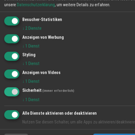
5+1 Fragen an Bruno Metz,
unsere
Datenschutzerklärung
, um weitere Details zu erfahren.
Bürgermeister von Ettenheim
mehr lesen ›
Besucher-Statistiken
↓
2
Dienste
Anzeigen von Werbung
↓
1
Dienst
Styling
↓
1
Dienst
Anzeigen von Videos
Newsletter abonnieren
↓
1
Dienst
Regio-News direkt in Ihr Postfach — kostenlos & jederzeit
Sicherheit
(immer erforderlich)
abbestellbar
↓
1
Dienst
Abonnieren
Alle Dienste aktivieren oder deaktivieren
Nutzen Sie diesen Schalter, um alle Apps zu aktivieren/deaktiviere