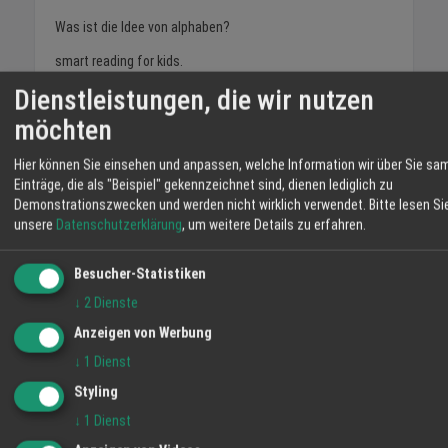
Was ist die Idee von alphaben?
smart reading for kids.
Dienstleistungen, die wir nutzen
alphaben ist eine Lese-App für Kinder, die sowohl die
Lesemotivation als auch das Leseverständnis steigert.
möchten
Jedes Kind bekommt maßgeschneiderte
Mehr lesen
Buchempfehlungen auf Basis von persönlichen Interessen
Hier können Sie einsehen und anpassen, welche Information wir über Sie sa
Einträge, die als "Beispiel" gekennzeichnet sind, dienen lediglich zu
und auf Basis des individuellen Leselevels. Jedes Buch
Demonstrationszwecken und werden nicht wirklich verwendet.
Bitte lesen Si
enthält kindgerechte Worterklärungen und spannende
unsere
Datenschutzerklärung
, um weitere Details zu erfahren.
Quizfragen, um die Lesekompetenz zu verbessern. Mit
Punkten und Leseabzeichen werden die Kinder für ihre
Keine Beiträge von alphaben GmbH vorhanden.
Besucher-Statistiken
Leseleistung belohnt.
↓
2
Dienste
Folge uns auf Instagram:
Anzeigen von Werbung
alphaben.app
↓
1
Dienst
Folge uns auf Linkedin:
Styling
alphaben.app
↓
1
Dienst