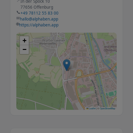
📍
In der Spöck 10
77656 Offenburg
📞
+49 78112 55 83 00
✉
hallo@alphaben.app
🌐
https://alphaben.app
+
−
Leaflet
|
©
OpenStreetMap