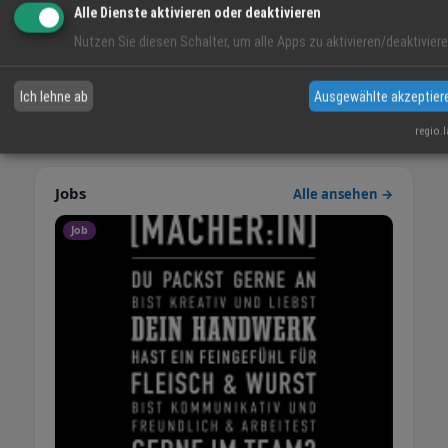
Alle Dienste aktivieren oder deaktivieren
Nutzen Sie diesen Schalter, um alle Apps zu aktivieren/deaktiviere
Weihnachten 2025 im Metzgerhüs
Ich lehne ab
Ausgewählte akzeptier
28.11.2025
regio.
Jobs
Alle ansehen →
Job