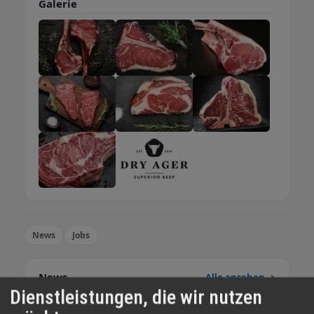
Galerie
News
Jobs
News
Alle ansehen →
Dienstleistungen, die wir nutzen
News