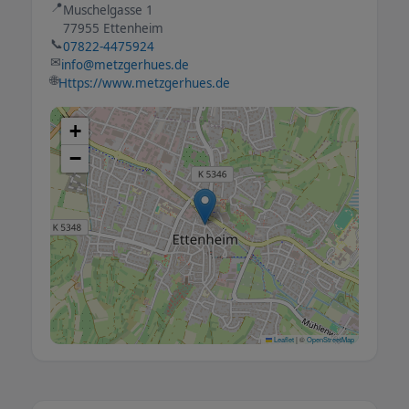
📍
Muschelgasse 1
77955 Ettenheim
📞
07822-4475924
✉
info@metzgerhues.de
🌐
Https://www.metzgerhues.de
+
−
Leaflet
|
©
OpenStreetMap