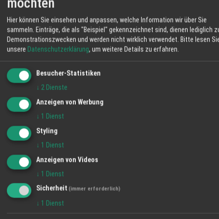
möchten
Hier können Sie einsehen und anpassen, welche Information wir über Sie
sammeln. Einträge, die als "Beispiel" gekennzeichnet sind, dienen lediglich z
Demonstrationszwecken und werden nicht wirklich verwendet.
Bitte lesen Si
unsere
Datenschutzerklärung
, um weitere Details zu erfahren.
Besucher-Statistiken
↓
2
Dienste
Anzeigen von Werbung
Genussrucksack für die Ortenau - unser Vesper
für deinen Ausflug
↓
1
Dienst
27.07.2026
Styling
↓
1
Dienst
News
Anzeigen von Videos
↓
1
Dienst
Sicherheit
(immer erforderlich)
↓
1
Dienst