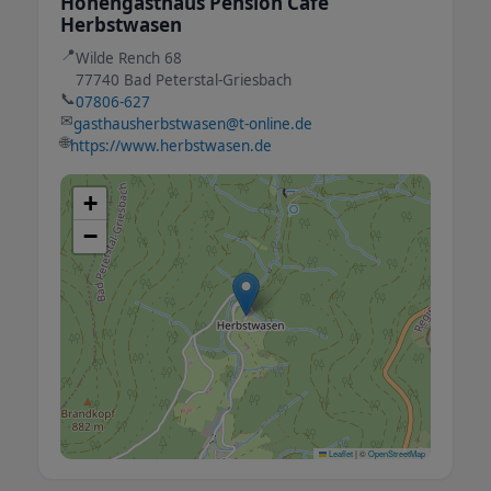
Höhengasthaus Pension Café
Herbstwasen
📍
Wilde Rench 68
77740 Bad Peterstal-Griesbach
📞
07806-627
✉
gasthausherbstwasen@t-online.de
🌐
https://www.herbstwasen.de
+
−
Leaflet
|
©
OpenStreetMap