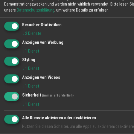
Demonstrationszwecken und werden nicht wirklich verwendet.
Bitte lesen Si
News
unsere
Datenschutzerklärung
, um weitere Details zu erfahren.
Besucher-Statistiken
↓
2
Dienste
Anzeigen von Werbung
↓
1
Dienst
Styling
↓
1
Dienst
Neue Preise 2026 jetzt online!
Anzeigen von Videos
05.01.2026
↓
1
Dienst
Sicherheit
(immer erforderlich)
News
↓
1
Dienst
Alle Dienste aktivieren oder deaktivieren
Nutzen Sie diesen Schalter, um alle Apps zu aktivieren/deaktiviere