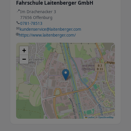
Fahrschule Laitenberger GmbH
📍
Im Drachenacker 3
77656 Offenburg
📞
0781-78513
✉
kundenservice@laitenberger.com
🌐
https://www.laitenberger.com/
+
−
Leaflet
|
©
OpenStreetMap