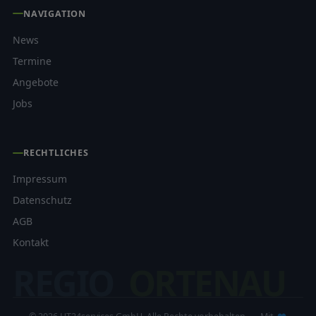
Kranfahrerschulungen, Aus- und Weiterbildung. In Planung
NAVIGATION
ist die Aus-bildung im Baumaschinenbereich.
News
Auch um die zukünftigen Verkehrsteil-nehmer kümmert
Termine
man sich bei der Fahrschule Laitenberger: Auf Wunsch
Angebote
macht das Fahrschulteam mit einem LKW Station an
Schulen und erklärt den Kindern zum Beispiel wie gefährlich
Jobs
ein toter Winkel ist.
RECHTLICHES
Impressum
Datenschutz
AGB
Kontakt
REGIO
ORTENAU