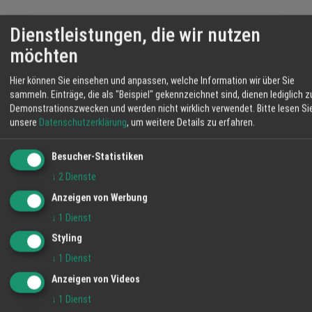
Dienstleistungen, die wir nutzen
Seit 16 Jahren erfolgreich in allen Klassen und spezialisiert
möchten
auf die Führerscheinklassen CE und D, ist die Fahrschule
Laitenberger eine der größten Ausbildungsstätten für
Hier können Sie einsehen und anpassen, welche Information wir über Sie
Personal in der Transportkette in der Ortenau. Seit 2006 ist
sammeln. Einträge, die als "Beispiel" gekennzeichnet sind, dienen lediglich z
das Unternehmen nach ISO 9001/2000 und AZWV
Demonstrationszwecken und werden nicht wirklich verwendet.
Bitte lesen Si
unsere
Datenschutzerklärung
, um weitere Details zu erfahren.
zertifiziert. Der Anspruch, den das Team um Fritz
Mehr lesen
Laitenberger an sich stellt, ist hoch. Ein lebendiges
Netzwerk praxisorientierter Trainer und Experten,
Besucher-Statistiken
ausgewählte Methoden sowie eine angenehme
↓
2
Dienste
Lernatmosphäre sind nicht nur Grundlage für handlungs-
Anzeigen von Werbung
und ergebnisorientiertes, sondern auch
Keine Beiträge von Fahrschule Laitenberger GmbH
↓
1
Dienst
vorhanden.
erwachsenengerechtes Lernen.
Styling
Qualifizierung und Förderung
↓
1
Dienst
Auf der einen Seite in enger Zusammen-arbeit mit
öffentlichen Trägern – insbesondere der regionalen
Anzeigen von Videos
Agentur für Arbeit und den kommunalen Stellen für
↓
1
Dienst
berufliche Eingliederung – leistet die Fahrschule