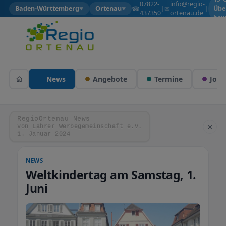
07822-
info@regio-
☎
✉
Baden-Württemberg
Ortenau
|
|
Übe
▼
▼
437350
ortenau.de
bew
News
Angebote
Termine
Jobs
RegioOrtenau News
×
von Lahrer Werbegemeinschaft e.V.
1. Januar 2024
NEWS
Weltkindertag am Samstag, 1.
Juni