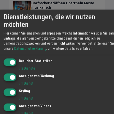
Dorfrocker eröffnen Oberrhein Messe
musikalisch
News
Dienstleistungen, die wir nutzen
Spanferkelrock im Schuckshof
möchten
Fessenbach - Open Air
News
Hier können Sie einsehen und anpassen, welche Information wir über Sie sa
Einträge, die als "Beispiel" gekennzeichnet sind, dienen lediglich zu
WETTER LAHR
Demonstrationszwecken und werden nicht wirklich verwendet.
Bitte lesen Si
unsere
Datenschutzerklärung
, um weitere Details zu erfahren.
19 °C
Besucher-Statistiken
Überwiegend Bewölkt
↓
2
Dienste
06:13
45 %
S 2 km/h
20:54
Anzeigen von Werbung
↓
1
Dienst
MO
DI
MI
Styling
↓
1
Dienst
36° / 22°
34° / 19°
35° / 17°
28 %
Anzeigen von Videos
↓
1
Dienst