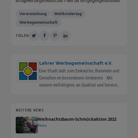
info@werbegemeinschaft-lahr.de entgegengenommen.
Veranstaltung
Weltkindertag
Werbegemeinschaft
TEILEN
Lahrer Werbegemeinschaft e.V.
Eine Stadt lädt zum Einkaufen, Bummeln und
Genießen im besonderem Ambiente. Mit
seinem vielfältigem, an Qualität und Service
orientiertem Angebotsmix in Sachen Handel,
Dienstleistung und Gastronomie, sowie mit
seiner einzigartigen Palette an
WEITERE NEWS
Veranstaltungen rund ums Jahr zählt die
Weihnachtsbaum-Schmückaktion 2022
Stadt zu den herausragenden und besonders
News
liebenswürdigen Mittelzentren in Baden.