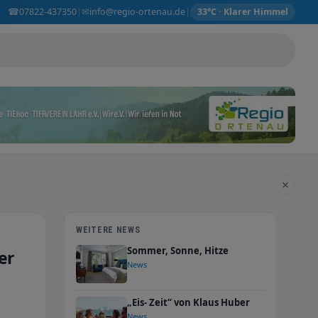
☎
✉
07822-437350
info@regio-ortenau.de
|
|
33°C · Klarer Himmel
×
WEITERE NEWS
Sommer, Sonne, Hitze
er
News
„Eis- Zeit“ von Klaus Huber
News