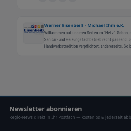
Werner Eisenbeiß - Michael Ihm e.K.
Willkommen auf unseren Seiten im “Netz”. Schön, dass Sie uns hier besuchen. “Alter 
Sanitär- und Heizungsfachbetrieb recht passend. Jung, dynamisch, innovativ einerseits, unseren Stammkunden verbunden und der
Handwerkstradition verpflichtet, andererseits. So bedienen wir private Haushalte oder Häuslebauer genauso sorgsam, wie Gewerbe- und
Industriekunden oder wir arbeiten für die öffentliche Hand, meist für Kommune
Schwerpunkte kurz an. Haustechnik ist komplex und
Sie uns bitte einfach die Gelegenheit, unsere Erfa
Bedürfnisse zugeschnittenes Angebot, fertig ausgearbeitet, anzubieten. Ich versichere Ihnen
werden alles daran setzen, Ihre Wünsche zu erfüllen. “Wärme, Wasser, Luft - für uns ein ganz besond´rer Duft” Herzlichst aus K
Michael Ihm (Inhaber)
Newsletter abonnieren
Regio-News direkt in Ihr Postfach — kostenlos & jederzeit abb