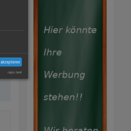
 akzeptieren
regio.land