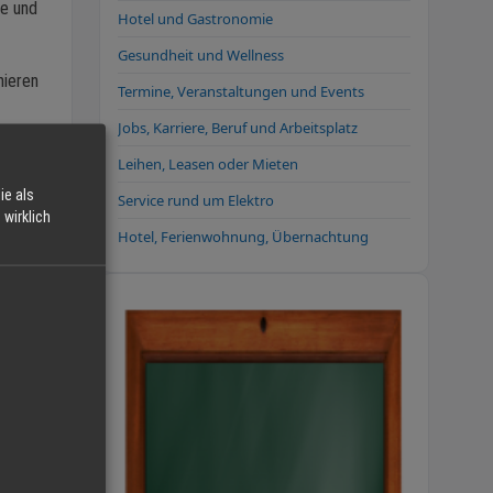
ie und
Hotel und Gastronomie
Gesundheit und Wellness
nieren
Termine, Veranstaltungen und Events
Jobs, Karriere, Beruf und Arbeitsplatz
Leihen, Leasen oder Mieten
ie als
schied
Service rund um Elektro
wirklich
.
Hotel, Ferienwohnung, Übernachtung
 so