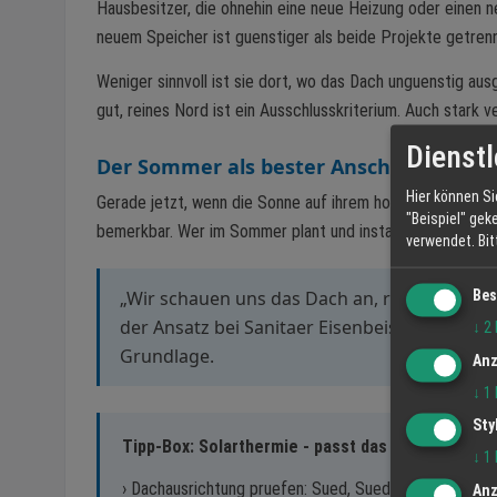
Hausbesitzer, die ohnehin eine neue Heizung oder einen
neuem Speicher ist guenstiger als beide Projekte getrenn
Weniger sinnvoll ist sie dort, wo das Dach unguenstig aus
gut, reines Nord ist ein Ausschlusskriterium. Auch stark 
Dienstl
Der Sommer als bester Anschauungsunt
Hier können Si
Gerade jetzt, wenn die Sonne auf ihrem hoechsten Stand 
"Beispiel" gek
bemerkbar. Wer im Sommer plant und installieren laesst, pr
verwendet.
Bi
Bes
„Wir schauen uns das Dach an, rechnen durch,
der Ansatz bei Sanitaer Eisenbeiss. Keine Ver
↓
2
Grundlage.
Anz
↓
1
Sty
Tipp-Box: Solarthermie - passt das zu mir?
↓
1
› Dachausrichtung pruefen: Sued, Suedwest oder Sued
Anz