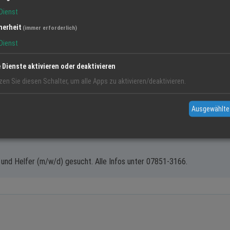
Dienst
ders wirtschaftlich
herheit
t danach
(immer erforderlich)
Dienst
ung kombinieren
in gutes Ziel
e Dienste aktivieren oder deaktivieren
zen Sie diesen Schalter, um alle Apps zu aktivieren/deaktivieren.
nitaer Eisenbeiss - Michael Ihm e.K. in Kehl-Kronenhof gibt Ihnen eine
Ausgewählte
n Zahlen fuer Ihre Situation.
und Helfer (m/w/d) gesucht. Alle Infos unter 07851-3166.