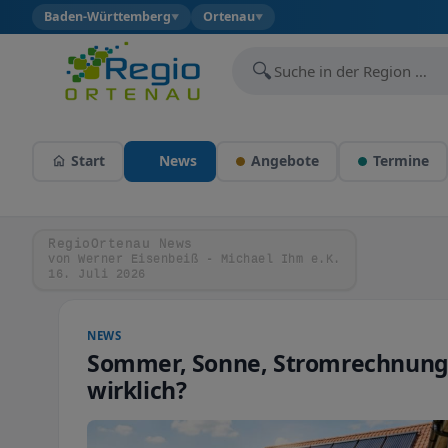
Baden-Württemberg
Ortenau
▼
▼
🔍
Start
News
Angebote
Termine
RegioOrtenau News
von Werner Eisenbeiß - Michael Ihm e.K.
16. Juli 2026
NEWS
Sommer, Sonne, Stromrechnung:
wirklich?