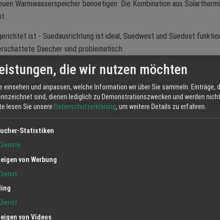
 neuen Warmwasserspeicher benoetigen: Die Kombination aus Solartherm
t.
gerichtet ist - Suedausrichtung ist ideal, Suedwest und Suedost funktio
verschattete Daecher sind problematisch.
eistungen, die wir nutzen möchten
erricht
e einsehen und anpassen, welche Information wir über Sie sammeln. Einträge, d
ist und die Energiekosten trotzdem weiterlaufen, macht sich der Unter
ennzeichnet sind, dienen lediglich zu Demonstrationszwecken und werden nicht 
ofitiert noch in dieser Saison - und startet gut geruestet in den Herbst
tte lesen Sie unsere
Datenschutzerklärung
, um weitere Details zu erfahren.
ucher-Statistiken
 was realistisch moeglich ist - und dann entscheiden Sie",
sprechen, die sich nicht halten lassen. Dafuer eine ehrliche
Dienste
eigen von Werbung
Dienst
ling
Dienst
ost ideal
eigen von Videos