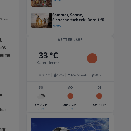
e
Sommer, Sonne,
s sie
Sicherheitscheck: Bereit für
die Urlaubsfahrt?
News
t,
WETTER LAHR
nlos
33 °C
Waerme
Klarer Himmel
06:12
17 %
NW 6 km/h
20:55
SO
MO
DI
en
37° / 21°
36° / 22°
33° / 19°
aber
20 %
20 %
ommt