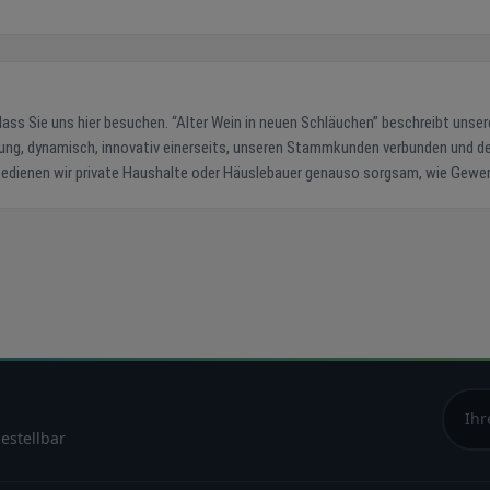
Wein in neuen Schläuchen” beschreibt unseren
n. Hier, im Internet, reißen wir unsere großen
 “Papier geduldig”. Sollten Sie eine Aufgabe oder ein Projekt anstehen haben
hrungen und unser Wissen vorzustellen und Ihnen ein passendes und auf Ihre
 heute schon: Wir geben unser Bestes und
ehl
estellbar