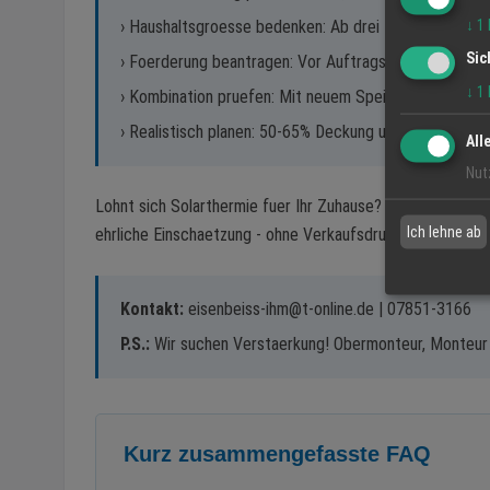
↓
1
› Haushaltsgroesse bedenken: Ab drei Personen beson
Sic
› Foerderung beantragen: Vor Auftragsvergabe - nich
↓
1
› Kombination pruefen: Mit neuem Speicher oder Heiz
› Realistisch planen: 50-65% Deckung uebers Jahr ist e
All
Nut
Lohnt sich Solarthermie fuer Ihr Zuhause? Das Team von Sa
Ich lehne ab
ehrliche Einschaetzung - ohne Verkaufsdruck, mit konkrete
Kontakt:
eisenbeiss-ihm@t-online.de | 07851-3166
P.S.:
Wir suchen Verstaerkung! Obermonteur, Monteur 
Kurz zusammengefasste FAQ