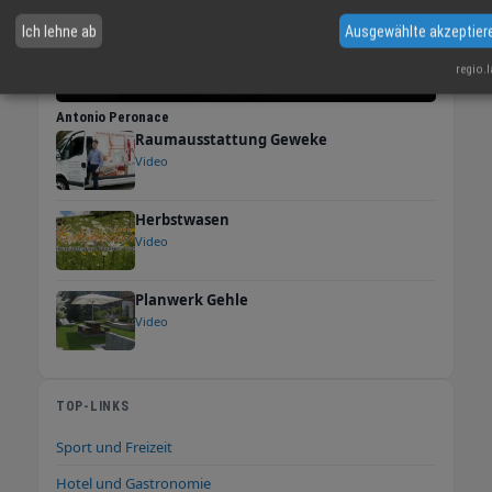
Ich lehne ab
Ausgewählte akzeptier
regio.
Antonio Peronace
Raumausstattung Geweke
Video
Herbstwasen
Video
Planwerk Gehle
Video
TOP-LINKS
Sport und Freizeit
Hotel und Gastronomie