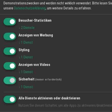
Flächen. Auf dem Schmiederhof erleben Sie
Demonstrationszwecken und werden nicht wirklich verwendet.
Bitte lesen Si
37° / 21°
35° / 22°
32° / 19°
Landwirtschaft, die nah, transparent und
unsere
Datenschutzerklärung
, um weitere Details zu erfahren.
eingebunden in die Umgebung arbeitet. Ihre
Familie vom Hofladen Schmiederhof
Besucher-Statistiken
Langenhard
↓
2
Dienste
Anzeigen von Werbung
↓
1
Dienst
Styling
↓
1
Dienst
Anzeigen von Videos
↓
1
Dienst
Sicherheit
(immer erforderlich)
VIDEO-TIPP
↓
1
Dienst
Alle Dienste aktivieren oder deaktivieren
Nutzen Sie diesen Schalter, um alle Apps zu aktivieren/deaktiviere