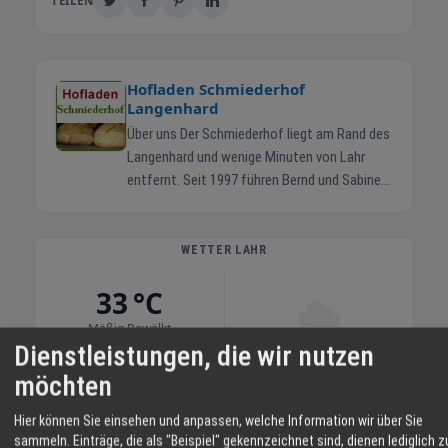
TEILEN
Hofladen Schmiederhof
Langenhard
Über uns Der Schmiederhof liegt am Rand des
Langenhard und wenige Minuten von Lahr
entfernt. Seit 1997 führen Bernd und Sabine
Schmieder gemeinsam mit ihren Kindern
Jonas und Helena den Familienbetrieb. Die
Rinder stehen in Mutterkuhhaltung auf
WETTER LAHR
weiten Wiesen. So wächst das Fleisch
33 °C
langsam heran und Sie erhalten Produkte mit
nachvollziehbarer Herkunft. Im Hofladen
Mäßig Bewölkt
bekommen Sie Rind- und Schweinefleisch,
Dienstleistungen, die wir nutzen
Eier, Brot, Obst und weitere Erzeugnisse aus
06:12
12 %
SO 5 km/h
20:55
möchten
eigener Landwirtschaft. Mit Ihrem Einkauf
stärken Sie regionale Betriebe und
SO
MO
DI
Hier können Sie einsehen und anpassen, welche Information wir über Sie
unterstützen die Pflege der umliegenden
sammeln. Einträge, die als "Beispiel" gekennzeichnet sind, dienen lediglich z