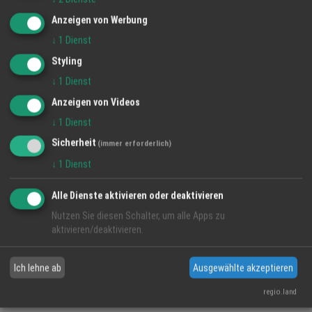
Anzeigen von Werbung
Hotel und Gastronomie
↓
1
Dienst
Styling
Gesundheit und Wellness
↓
1
Dienst
Termine, Veranstaltungen und Events
Anzeigen von Videos
↓
1
Dienst
Jobs, Karriere, Beruf und Arbeitsplatz
Sicherheit
(immer erforderlich)
↓
1
Dienst
Leihen, Leasen oder Mieten
Alle Dienste aktivieren oder deaktivieren
Service rund um Elektro
Nutzen Sie diesen Schalter, um alle Apps zu
aktivieren/deaktivieren.
Hotel, Ferienwohnung, Übernachtung
Ich lehne ab
Ausgewählte akzeptieren
regio.land
Top Firmen