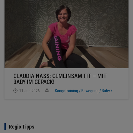
NEWS
TERMINE
ANGEBOTE
JOBS
PODCASTS
CLAUDIA NASS: GEMEINSAM FIT – MIT
BABY IM GEPÄCK!
MEDIEN
11 Jun 2026
Kangatraining /
Bewegung /
Baby /
KONTAKT
Regio Tipps