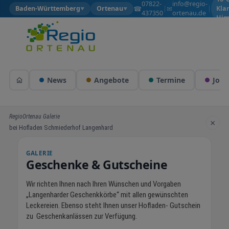
07822-
info@regio-
☎
✉
Baden-Württemberg
Ortenau
|
|
Kla
▼
▼
437350
ortenau.de
Him
News
Angebote
Termine
Jobs
RegioOrtenau Galerie
×
bei Hofladen Schmiederhof Langenhard
GALERIE
Geschenke & Gutscheine
Wir richten Ihnen nach Ihren Wünschen und Vorgaben
„Langenharder Geschenkkörbe“ mit allen gewünschten
Leckereien. Ebenso steht Ihnen unser Hofladen- Gutschein
zu Geschenkanlässen zur Verfügung.