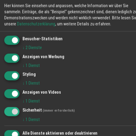
Eier, Brot, Obst und weitere Erzeugnisse aus
Hier können Sie einsehen und anpassen, welche Information wir über Sie
06:11
55 %
N 8 km/h
20:57
eigener Landwirtschaft. Mit Ihrem Einkauf
sammeln. Einträge, die als "Beispiel" gekennzeichnet sind, dienen lediglich z
stärken Sie regionale Betriebe und
Demonstrationszwecken und werden nicht wirklich verwendet.
Bitte lesen Si
SA
SO
MO
unsere
Datenschutzerklärung
, um weitere Details zu erfahren.
unterstützen die Pflege der umliegenden
Flächen. Auf dem Schmiederhof erleben Sie
34° / 18°
37° / 18°
36° / 20°
Landwirtschaft, die nah, transparent und
Besucher-Statistiken
eingebunden in die Umgebung arbeitet. Ihre
↓
2
Dienste
Familie vom Hofladen Schmiederhof
Anzeigen von Werbung
Langenhard
↓
1
Dienst
Styling
↓
1
Dienst
Anzeigen von Videos
↓
1
Dienst
Sicherheit
(immer erforderlich)
↓
1
Dienst
VIDEO-TIPP
Alle Dienste aktivieren oder deaktivieren