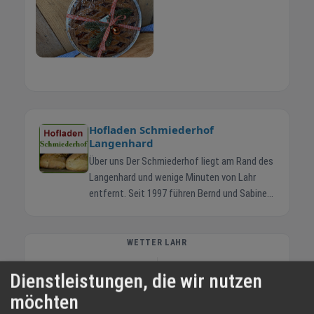
Hofladen Schmiederhof
Langenhard
Über uns Der Schmiederhof liegt am Rand des
Langenhard und wenige Minuten von Lahr
entfernt. Seit 1997 führen Bernd und Sabine
Schmieder gemeinsam mit ihren Kindern
Jonas und Helena den Familienbetrieb. Die
Rinder stehen in Mutterkuhhaltung auf
WETTER LAHR
weiten Wiesen. So wächst das Fleisch
16 °C
langsam heran und Sie erhalten Produkte mit
Dienstleistungen, die wir nutzen
nachvollziehbarer Herkunft. Im Hofladen
möchten
Klarer Himmel
bekommen Sie Rind- und Schweinefleisch,