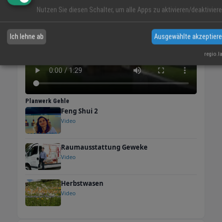
Nutzen Sie diesen Schalter, um alle Apps zu aktivieren/deaktiviere
Ich lehne ab
Ausgewählte akzeptier
regio.l
Planwerk Gehle
Feng Shui 2
Video
Raumausstattung Geweke
Video
Herbstwasen
Video