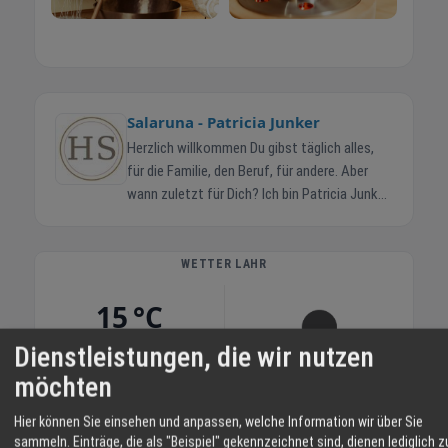
Salaruna - Patricia Junker
Herzlich willkommen Du gibst täglich alles,
für die Familie, den Beruf, für andere. Aber
wann zuletzt für Dich? Ich bin Patricia Junker,
Heilberaterin aus Schutterwald. Mit
Klangschalen, Frequenzarbeit und Coaching
begleite ich Dich zurück zu Dir selbst, Schritt
WETTER LAHR
für Schritt, in Deinem Tempo, mit
15 °C
Achtsamkeit und Herz. Dein erster Schritt
beginnt hier. Jetzt Termin anfragen ›
Klarer Himmel
Dienstleistungen, die wir nutzen
möchten
06:12
49 %
N 6 km/h
20:55
Hier können Sie einsehen und anpassen, welche Information wir über Sie
SO
MO
DI
sammeln. Einträge, die als "Beispiel" gekennzeichnet sind, dienen lediglich z