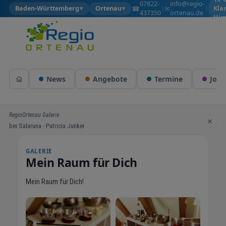
07822-
info@regio-
☎
✉
Baden-Württemberg
Ortenau
|
|
Kla
▼
▼
437350
ortenau.de
Him
News
Angebote
Termine
Jobs
RegioOrtenau Galerie
×
bei Salaruna - Patricia Junker
GALERIE
Mein Raum für Dich
Mein Raum für Dich!