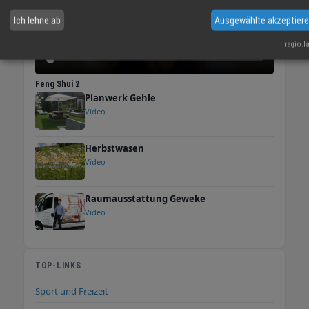
Ich lehne ab
Ausgewählte akzeptier
regio.l
Feng Shui 2
Planwerk Gehle
Video
Herbstwasen
Video
Raumausstattung Geweke
Video
TOP-LINKS
Sport und Freizeit