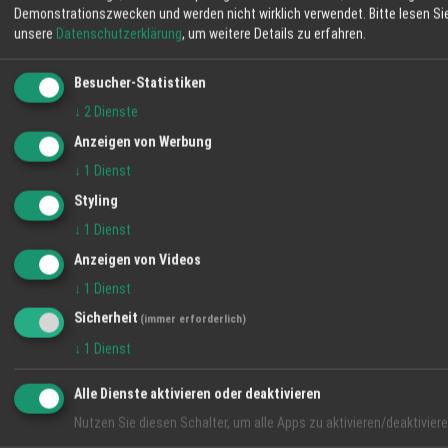
Demonstrationszwecken und werden nicht wirklich verwendet.
Bitte lesen Si
unsere
Datenschutzerklärung
, um weitere Details zu erfahren.
38° / 22°
36° / 19°
34° / 19°
Besucher-Statistiken
↓
2
Dienste
Anzeigen von Werbung
↓
1
Dienst
Styling
↓
1
Dienst
Anzeigen von Videos
↓
1
Dienst
Sicherheit
(immer erforderlich)
VIDEO-TIPP
↓
1
Dienst
Alle Dienste aktivieren oder deaktivieren
Nutzen Sie diesen Schalter, um alle Apps zu aktivieren/deaktiviere