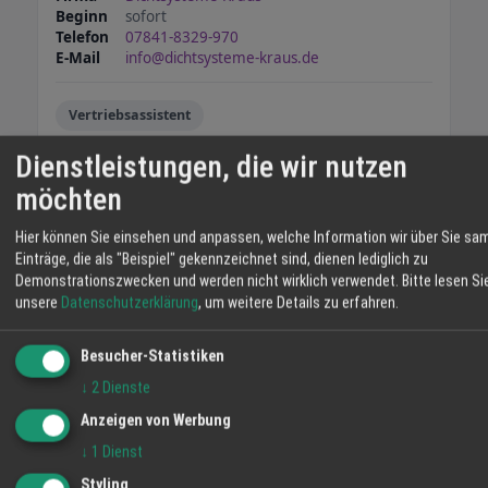
Beginn
sofort
Telefon
07841-8329-970
E-Mail
info@dichtsysteme-kraus.de
Vertriebsassistent
Dienstleistungen, die wir nutzen
TEILEN
möchten
Hier können Sie einsehen und anpassen, welche Information wir über Sie sa
Dichtsysteme Kraus
Einträge, die als "Beispiel" gekennzeichnet sind, dienen lediglich zu
Demonstrationszwecken und werden nicht wirklich verwendet.
Bitte lesen Si
2009 lernten Hubert Kraus und sein früherer
unsere
Datenschutzerklärung
, um weitere Details zu erfahren.
Schulkamerad Jürgen Brandstetter zufällig
den Konstrukteur eines Fräswerkzeugs
Besucher-Statistiken
kennen, mit dem man Nuten für Dichtungen in
Fensterrahmen fräsen kann. Im selben
↓
2
Dienste
Moment war eine neue Geschäftsidee
Anzeigen von Werbung
WEITERE STELLEN
geboren: hochwertige Dichtsysteme für
↓
1
Dienst
Anlagenmechaniker (M/W/D) für
Fenster und Türen, die in die Jahre gekommen
Kundendienst
Styling
sind. dicht-o-fix nannten die beiden