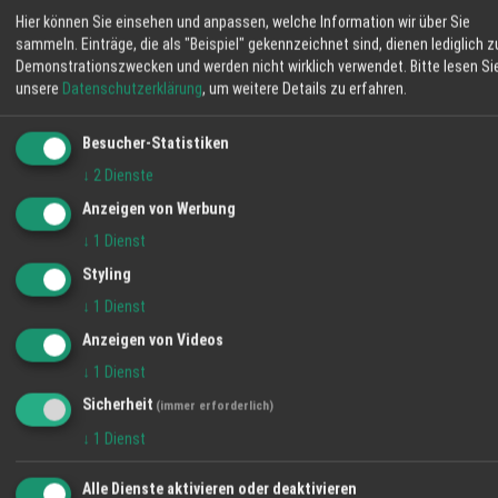
Hier können Sie einsehen und anpassen, welche Information wir über Sie
sammeln. Einträge, die als "Beispiel" gekennzeichnet sind, dienen lediglich z
TEILEN
Demonstrationszwecken und werden nicht wirklich verwendet.
Bitte lesen Si
unsere
Datenschutzerklärung
, um weitere Details zu erfahren.
Dichtsysteme Kraus
Besucher-Statistiken
2009 lernten Hubert Kraus und sein früherer
↓
2
Dienste
Schulkamerad Jürgen Brandstetter zufällig
Anzeigen von Werbung
den Konstrukteur eines Fräswerkzeugs
↓
1
Dienst
kennen, mit dem man Nuten für Dichtungen in
Fensterrahmen fräsen kann. Im selben
Styling
Moment war eine neue Geschäftsidee
WETTER LAHR
↓
1
Dienst
geboren: hochwertige Dichtsysteme für
Anzeigen von Videos
28 °C
Fenster und Türen, die in die Jahre gekommen
↓
1
Dienst
sind. dicht-o-fix nannten die beiden
Mäßig Bewölkt
Schulfreunde und erfolgreiche Vertriebsprofis
Sicherheit
(immer erforderlich)
ihre Firma. Denn die Abdichtung ist nicht nur
06:11
21 %
NW 8 km/h
20:57
↓
1
Dienst
einfach und sauber, sondern auch fix erledigt.
Und bei den günstigen Preisen ist dicht-o-fix
SA
SO
MO
Alle Dienste aktivieren oder deaktivieren