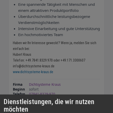
Eine spannende Tätigkeit mit Menschen und
einem attraktiven Produktportfolio
Überdurchschnittliche leistungsbezogene
Verdienstmöglichkeiten
Intensive Einarbeitung und gute Unterstützung
Ein hochmotiviertes Team
Haben wir Ihr Interesse geweckt? Wenn ja, melden Sie sich
einfach bei:
Hubert Kraus
Telefon: +49.7841.8329.970 oder +49.171.3300607
info@dichtsysteme-kraus.de
www.dichtsysteme-kraus.de
Firma
Dichtsysteme Kraus
Beginn
sofort
Telefon
07841-8329-970
E-Mail
info@dichtsysteme-kraus.de
Dienstleistungen, die wir nutzen
möchten
Vertriebspartner gesucht