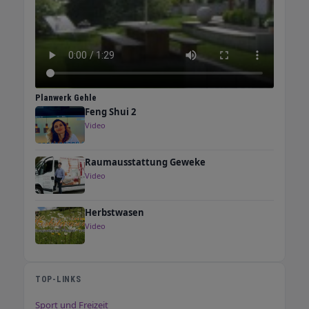
Planwerk Gehle
Feng Shui 2
Video
Raumausstattung Geweke
Video
Herbstwasen
Video
TOP-LINKS
Sport und Freizeit