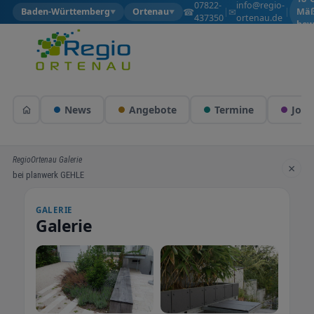
07822-
info@regio-
☎
✉
Baden-Württemberg
Ortenau
|
|
Mäß
▼
▼
437350
ortenau.de
bew
News
Angebote
Termine
Jobs
RegioOrtenau Galerie
×
bei planwerk GEHLE
GALERIE
Galerie