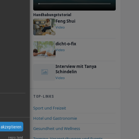
Handhabungstutorial
Feng Shui
Video
dicht-o-fix
Video
Interview mit Tanya
Schindelin
Video
TOP-LINKS
Sport und Freizeit
Hotel und Gastronomie
 akzeptieren
Gesundheit und Wellness
regio.land
Termine, Veranstaltungen und Events