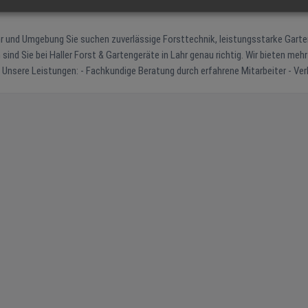
nik, leistungsstarke Gartengeräte
 Haller Forst & Gartengeräte in Lahr genau richtig. Wir bieten mehr als nur
uf
ktion, Wartung und Reparatur aller gängigen Geräte - Kettenschärfen sowie 
Sie uns in Lahr oder vereinbaren Sie einen
Servicetermin – das Team von Haller Forst & Gartengeräte ist für Sie da.