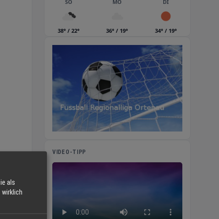
SO
MO
DI
38° / 22°
36° / 19°
34° / 19°
VIDEO-TIPP
ie als
wirklich