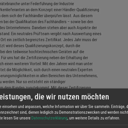
erätebranche unter Federführung der Industrie
kenlieferanten an dem Konzept einer Händler-Qualifizierung
an dem sich der Fachhändler überprüfen lässt. Aus diesem
n bei der Qualifikation des Fachhändlers – sowie bei den
 des Unternehmens. Daneben stehen aber auch Aspekte der
and. Ein neutrales Prüfteam vergibt nach Auswertung eines
t ein zeitlich begrenztes Zertifikat. Jedes Jahr muss der
tzt wird dieses Qualifizierungskonzept, durch die
 bei den teilweise hochtechnischen Geräten auf die
ür uns hat die Zertifizierung neben der Erhaltung der
 einen weiteren Vorteil: Mit den Jahren wird man unter
tet die Möglichkeit, sich durch einen neutralen Experten
serungsmöglichkeiten in allen Bereichen des Unternehmens,
 werden. Nur so entsteht ein ständiger
lem dem Kunden zugutekommt. Mit dieser Zertifizierung
besten Service erhalten, sondern auch nachweisen. Bei uns sind
eistungen, die wir nutzen möchten
serem Moto „freundlich-kompetent-leistungsstark“. Unsere
u erhalten bzw. weiter zu steigern, besuchen wir regelmäßig
e einsehen und anpassen, welche Information wir über Sie sammeln. Einträge, d
 unserer Lieferanten. Diese Schulungen erteilen uns die
ennzeichnet sind, dienen lediglich zu Demonstrationszwecken und werden nicht 
el des Automowerexperten den wir bereits seit 2011 innehaben.
tte lesen Sie unsere
Datenschutzerklärung
, um weitere Details zu erfahren.