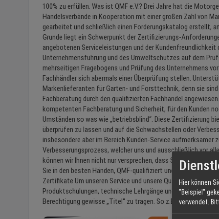
100% zu erfüllen. Was ist QMF e.V.? Drei Jahre hat die Motorg
Handelsverbände in Kooperation mit einer großen Zahl von Mar
gearbeitet und schließlich einen Forderungskatalog erstellt, 
Grunde liegt ein Schwerpunkt der Zertifizierungs-Anforderunge
angebotenen Serviceleistungen und der Kundenfreundlichkeit
Unternehmensführung und des Umweltschutzes auf dem Prüfst
mehrseitigen Fragebogens und Prüfung des Unternehmens vor Or
Fachhändler sich abermals einer Überprüfung stellen. Unterstü
Markenlieferanten für Garten- und Forsttechnik, denn sie sind
Fachberatung durch den qualifizierten Fachhandel angewiesen. F
kompetenten Fachberatung und Sicherheit, für den Kunden noch
Umständen so was wie „betriebsblind“. Diese Zertifizierung bie
überprüfen zu lassen und auf die Schwachstellen oder Verbes
insbesondere aber im Bereich Kunden-Service aufmerksamer zu
Verbesserungsprozess, welcher uns und ausschließlich vor al
können wir Ihnen nicht nur versprechen, dass Sie bei uns den 
Dienstl
Sie in den besten Händen, QMF-qualifiziert und ganz nach un
Zertifikate Um unseren Service und unsere Qualität aufrecht z
Hier können Si
Produktschulungen, technische Lehrgänge und Händlertagungen
"Beispiel" gek
Berechtigung gewisse „Titel“ zu tragen. So z.B. auch den Tit
verwendet.
Bi