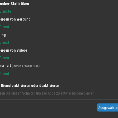
ucher-Statistiken
Dienste
eigen von Werbung
Dienst
ling
Dienst
eigen von Videos
Dienst
herheit
(immer erforderlich)
Dienst
e Dienste aktivieren oder deaktivieren
zen Sie diesen Schalter, um alle Apps zu aktivieren/deaktivieren.
Ausgewählte