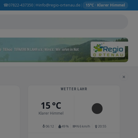
☎
✉
07822-437350
info@regio-ortenau.de
|
|
15°C · Klarer Himmel
×
WETTER LAHR
15 °C
Klarer Himmel
06:12
49 %
N 6 km/h
20:55