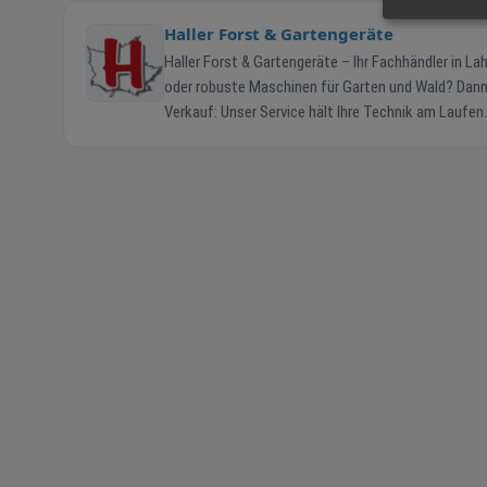
Haller Forst & Gartengeräte
Haller Forst & Gartengeräte – Ihr Fachhändler in Lahr und Umgebung Sie suchen zuverlässige Forsttech
oder robuste Maschinen für Garten und Wald? Dann sind Sie bei
Verkauf: Unser Service hält Ihre Technik am Laufen. Unsere Leistungen: - Fachkundige Beratung durch erfahrene Mitarbeiter - Verka
hochwertiger Markenmaschinen und Zubehör - Inspe
und Bringservice auf Wunsch Damit Ihre Maschinen dann funktionieren, wenn Sie sie brauchen. Ob Motorsäge, Rasenmäher oder
Rasenroboter – wir sorgen für Zuverlässigkeit, Sicherheit und Langlebigkeit. Besuchen 