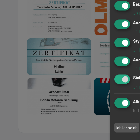
Bes
↓
2
Anz
↓
1
Sty
↓
1
Anz
↓
1
Sic
↓
1
All
Nut
Ich lehne ab