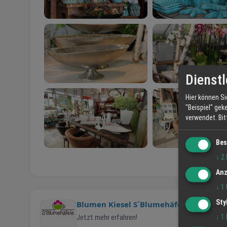
Dienstl
Hier können Si
"Beispiel" gek
verwendet.
Bi
Bes
↓
2
Anz
↓
1
Sty
Blumen Kiesel S´Blumehäfele
↓
1
Jetzt mehr erfahren!