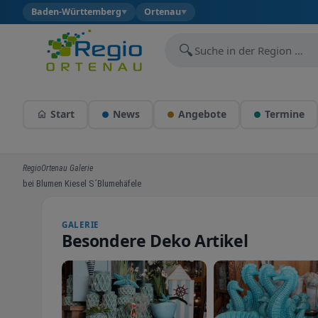
Baden-Württemberg
Ortenau
▼
▼
🔍
Start
News
Angebote
Termine
RegioOrtenau Galerie
bei Blumen Kiesel S´Blumehäfele
GALERIE
Besondere Deko Artikel