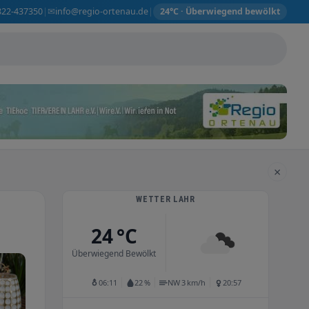
✉
822-437350
info@regio-ortenau.de
|
|
24°C · Überwiegend bewölkt
×
WETTER LAHR
24 °C
Überwiegend Bewölkt
06:11
22 %
NW 3 km/h
20:57