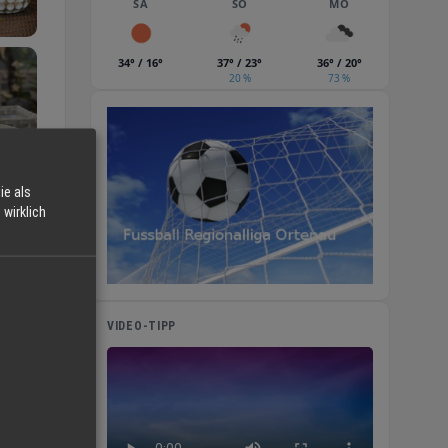
SA
SO
MO
34° / 16°
37° / 23°
36° / 20°
20 %
73 %
ie als
wirklich
VIDEO-TIPP