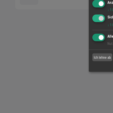
Anz
↓
1
Sic
↓
1
All
Nut
Ich lehne ab