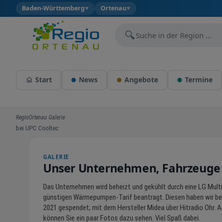
Baden-Württemberg
Ortenau
▼
▼
🔍
Start
News
Angebote
Termine
RegioOrtenau Galerie
bei UPC Cooltec
GALERIE
Unser Unternehmen, Fahrzeuge u
Das Unternehmen wird beheizt und gekühlt durch eine LG Multi
günstigen Wärmepumpen-Tarif beantragt. Diesen haben wir bek
2021 gespendet; mit dem Hersteller Midea über Hitradio Ohr
können Sie ein paar Fotos dazu sehen. Viel Spaß dabei.