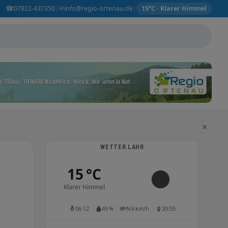
☎
✉
07822-437350
info@regio-ortenau.de
|
|
15°C · Klarer Himmel
×
WETTER LAHR
15 °C
Klarer Himmel
06:12
49 %
N 6 km/h
20:55