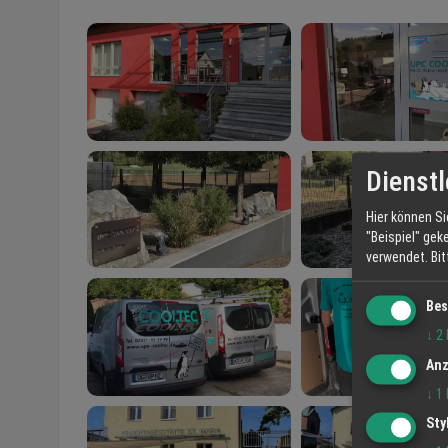
Dienstl
Hier können Si
"Beispiel" gek
verwendet.
Bi
Bes
↓
2
Anz
↓
1
Sty