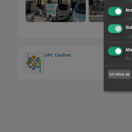
↓
1
Anz
↓
1
Sic
↓
1
All
UPC Cooltec
Nut
Ich lehne ab