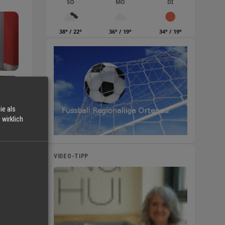
SO
MO
DI
38° / 22°
36° / 19°
34° / 19°
ie als
wirklich
VIDEO-TIPP