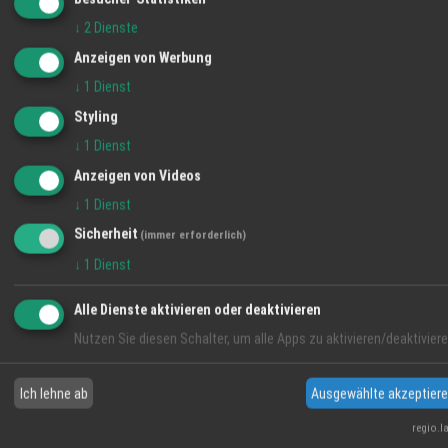
FEIERN & TAGEN EVENTS - Besonderer
↓
2
Dienste
Anlass, besonderes Ambiente
WEITERE TERMINE
Anzeigen von Werbung
Taste the LIBERTY
↓
1
Dienst
Event
Styling
↓
1
Dienst
Taste the LIBERTY
Anzeigen von Videos
Event
↓
1
Dienst
Sicherheit
(immer erforderlich)
WETTER LAHR
↓
1
Dienst
18 °C
Alle Dienste aktivieren oder deaktivieren
Klarer Himmel
Nutzen Sie diesen Schalter, um alle Apps zu aktivieren/deaktiviere
06:11
41 %
SO 2 km/h
20:57
Ich lehne ab
Ausgewählte akzeptier
SA
SO
MO
regio.l