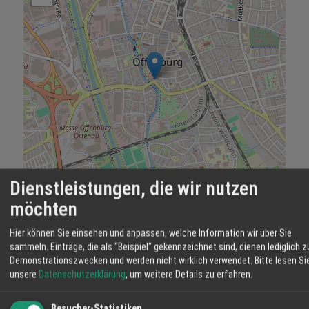
Dienstleistungen, die wir nutzen
Leaflet
|
©
OpenStreetMap
möchten
Hier können Sie einsehen und anpassen, welche Information wir über Sie
Hotel Liberty
sammeln. Einträge, die als "Beispiel" gekennzeichnet sind, dienen lediglich z
Im Hotel LIBERTY, "die zurzeit angesagteste
Demonstrationszwecken und werden nicht wirklich verwendet.
Bitte lesen Si
unsere
Datenschutzerklärung
, um weitere Details zu erfahren.
Location" ! Hotel - DESIGN und Gemütlichkeit
hinter dicken Mauern Restaurant - WASSER &
BROT WELLNESS - im Freizeitbad Stegermatt
Besucher-Statistiken