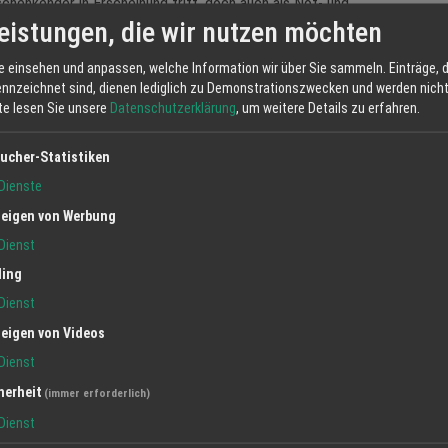
chenkender in Erscheinung tritt, doch auch als Not- und
eistungen, die wir nutzen möchten
rd, ist das Klauskirchl bis heute eine Oase der Herzensruhe.
e einsehen und anpassen, welche Information wir über Sie sammeln. Einträge, d
d Autorin Brigitte Gutmann eine inspirierende Seelenreise mit
ennzeichnet sind, dienen lediglich zu Demonstrationszwecken und werden nicht 
n". Mit glasfensterähnlichen Gemälden des Sasbacher
tte lesen Sie unsere
Datenschutzerklärung
, um weitere Details zu erfahren.
nd Bilder die Atmosphäre des Klauskirchls symbiotisch auf. Die
er Zither-Musik.
ucher-Statistiken
Dienste
eigen von Werbung
e - Unter Engelsschwingen
Dienst
ling
. Juli 2026, 18:00 Uhr
Dienst
 Achern
eigen von Videos
mann (Autorenlesung), Elke Kraus (Zither)
Dienst
herheit
(immer erforderlich)
. Spende für die Renovierung der Kapelle
Dienst