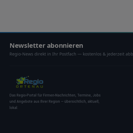
„Leserabe", geschaffen vom Autor und Wetterfahnenmach
Highlight ist der jährliche „Leserabe-Schreibwettb
Talente fördert und die Freude am Schreiben weckt. Aktuelle Termine und News: Hier finden Sie alle Veranstaltungen, Lesungen 
Neuigkeiten rund um das AutorenNetzwerk – von g
Newsletter abonnieren
Regio-News direkt in Ihr Postfach — kostenlos & jederzeit abb
Das Regio-Portal für Firmen-Nachrichten, Termine, Jobs
und Angebote aus Ihrer Region — übersichtlich, aktuell,
lokal.