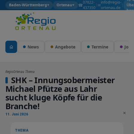
07822-
info@regio-
☎
✉
Baden-Württemberg
Ortenau
|
|
Übe
▼
▼
437350
ortenau.de
bew
News
Angebote
Termine
Jobs
RegioOrtenau Thema
SHK – Innungsobermeister
Michael Pfütze aus Lahr
sucht kluge Köpfe für die
Branche!
×
11. Juni 2026
THEMA