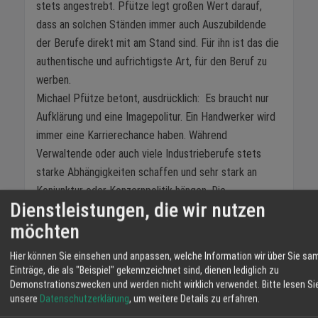
stets angestrebt. Pfütze legt großen Wert darauf,
dass an solchen Ständen immer auch Auszubildende
der Berufe direkt mit am Stand sind. Für ihn ist das die
authentische und aufrichtigste Art, für den Beruf zu
werben.
Michael Pfütze betont, ausdrücklich: Es braucht nur
Aufklärung und eine Imagepolitur. Ein Handwerker wird
immer eine Karrierechance haben. Während
Verwaltende oder auch viele Industrieberufe stets
starke Abhängigkeiten schaffen und sehr stark an
Konjunktur oder Konzernpolitik hängen. Die
Dienstleistungen, die wir nutzen
allermeisten Handwerksbetrieb sind in Ihrer Gesinnung
möchten
familiär und die Mitarbeiter haben einen Wert, der weit
über den Profitgedanken hinaus geht.
Hier können Sie einsehen und anpassen, welche Information wir über Sie sa
Einträge, die als "Beispiel" gekennzeichnet sind, dienen lediglich zu
Hey, Du – kluges Köpfchen!
Demonstrationszwecken und werden nicht wirklich verwendet.
Bitte lesen Si
Bock zu checken, was es mit dem Ausbildungsberuf in
unsere
Datenschutzerklärung
, um weitere Details zu erfahren.
Sanitär-, Heizungs- und Klimatechnik auf sich hat? Dann