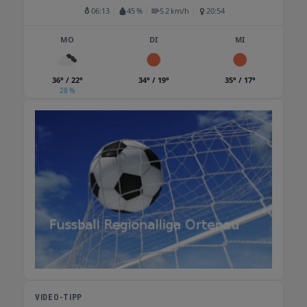
06:13
45 %
S 2 km/h
20:54
MO
DI
MI
36° / 22°
34° / 19°
35° / 17°
28 %
VIDEO-TIPP