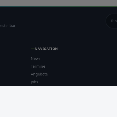
estellbar
NAVIGATION
News
Termine
Angebote
Jobs
O
ORTE