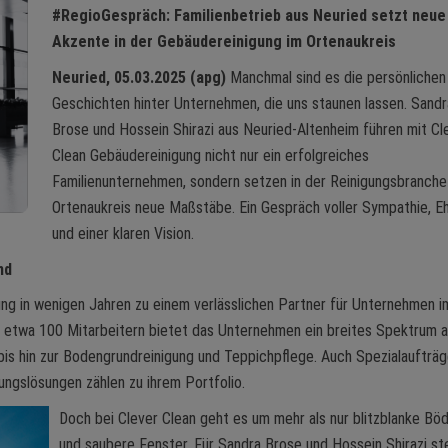
#RegioGespräch: Familienbetrieb aus Neuried setzt neue
Akzente in der Gebäudereinigung im Ortenaukreis
Neuried, 05.03.2025 (apg)
Manchmal sind es die persönlichen
Geschichten hinter Unternehmen, die uns staunen lassen. Sandr
Brose und Hossein Shirazi aus Neuried-Altenheim führen mit Cl
Clean Gebäudereinigung nicht nur ein erfolgreiches
Familienunternehmen, sondern setzen in der Reinigungsbranche
Ortenaukreis neue Maßstäbe. Ein Gespräch voller Sympathie, E
und einer klaren Vision.
nd
ung in wenigen Jahren zu einem verlässlichen Partner für Unternehmen i
n etwa 100 Mitarbeitern bietet das Unternehmen ein breites Spektrum 
 bis hin zur Bodengrundreinigung und Teppichpflege. Auch Spezialaufträ
ngslösungen zählen zu ihrem Portfolio.
Doch bei Clever Clean geht es um mehr als nur blitzblanke Bö
und saubere Fenster. Für Sandra Brose und Hossein Shirazi st