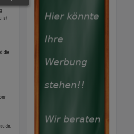
rg
u ist
d die
ber
au.de.