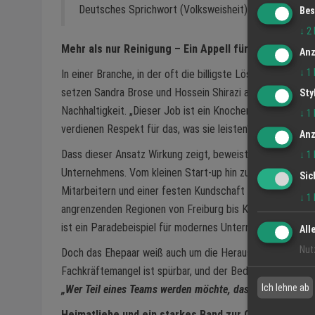
Deutsches Sprichwort (Volksweisheit)
Bes
↓
2
Mehr als nur Reinigung – Ein Appell für Wertschätzu
Anz
↓
1
In einer Branche, in der oft die billigste Lösung bevorzugt
setzen Sandra Brose und Hossein Shirazi auf Qualität und
Sty
Nachhaltigkeit. „Dieser Job ist ein Knochenjob. Unsere Mi
↓
1
verdienen Respekt für das, was sie leisten“, stellt Sandra 
Anz
Dass dieser Ansatz Wirkung zeigt, beweist das Wachstu
↓
1
Unternehmens. Vom kleinen Start-up hin zu einem Betrieb
Sic
Mitarbeitern und einer festen Kundschaft im Ortenaukrei
↓
1
angrenzenden Regionen von Freiburg bis Karlsruhe – Clev
ist ein Paradebeispiel für modernes Unternehmertum.
All
Nut
Doch das Ehepaar weiß auch um die Herausforderungen: 
Fachkräftemangel ist spürbar, und der Bedarf an loyalen, m
Ich lehne ab
„Wer Teil eines Teams werden möchte, das Zusammenhalt 
Heimatliebe und ein starkes Band zur Ortenau