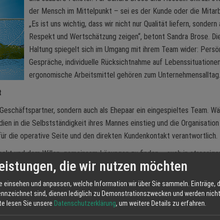
der Mensch im Mittelpunkt – sei es der Kunde oder die Mitarb
„Es ist uns wichtig, dass wir nicht nur Qualität liefern, sondern
Respekt und Wertschätzung zeigen“, betont Sandra Brose. Di
Haltung spiegelt sich im Umgang mit ihrem Team wider: Persö
Gespräche, individuelle Rücksichtnahme auf Lebenssituatione
ergonomische Arbeitsmittel gehören zum Unternehmensalltag
t
r Geschäftspartner, sondern auch als Ehepaar ein eingespieltes Team. W
en in die Selbstständigkeit ihres Mannes einstieg und die Organisation
ür die operative Seite und den direkten Kundenkontakt verantwortlich.
ekt und dem Willen, gemeinsam Lösungen zu finden – auch in stressige
eistungen, die wir nutzen möchten
ernehmerfamilie mit drei Kindern (2, 5 und 8 Jahre alt) mit sich bringt,
r gehen gerne ins Fitnessstudio, jeder für sich“, erzählt Sandra Brose mi
e einsehen und anpassen, welche Information wir über Sie sammeln. Einträge, d
ennzeichnet sind, dienen lediglich zu Demonstrationszwecken und werden nicht 
tte lesen Sie unsere
Datenschutzerklärung
, um weitere Details zu erfahren.
älfte."