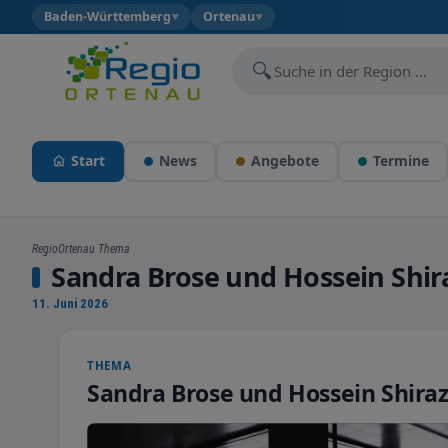
Baden-Württemberg
Ortenau
▼
▼
🔍
Start
News
Angebote
Termine
RegioOrtenau Thema
Sandra Brose und Hossein Shira
11. Juni 2026
THEMA
Sandra Brose und Hossein Shirazi