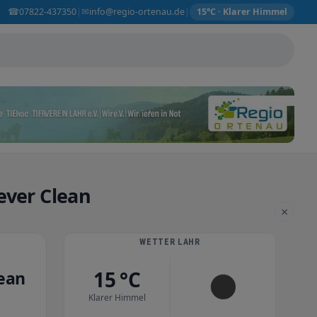
☎
✉
07822-437350
info@regio-ortenau.de
|
|
15°C · Klarer Himmel
ever Clean
×
WETTER LAHR
15 °C
lean
Klarer Himmel