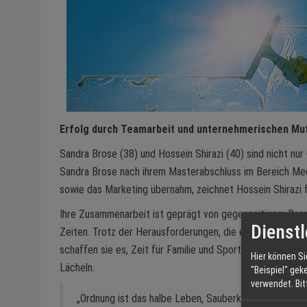
Erfolg durch Teamarbeit und unternehmerischen Mu
Sandra Brose (38) und Hossein Shirazi (40) sind nicht nu
Sandra Brose nach ihrem Masterabschluss im Bereich Medi
sowie das Marketing übernahm, zeichnet Hossein Shirazi f
Ihre Zusammenarbeit ist geprägt von gegenseitigem Resp
Dienstl
Zeiten. Trotz der Herausforderungen, die ein Leben als Unt
schaffen sie es, Zeit für Familie und Sport zu finden. „Wi
Hier können Si
Lächeln.
"Beispiel" gek
verwendet.
Bi
„Ordnung ist das halbe Leben, Sauberkeit die andere H