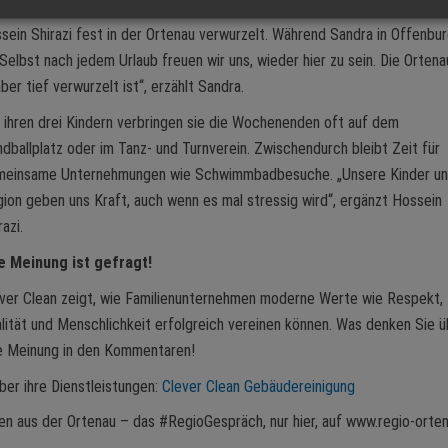
ssein Shirazi fest in der Ortenau verwurzelt. Während Sandra in Offenbu
Selbst nach jedem Urlaub freuen wir uns, wieder hier zu sein. Die Ortena
er tief verwurzelt ist“, erzählt Sandra.
 ihren drei Kindern verbringen sie die Wochenenden oft auf dem
dballplatz oder im Tanz- und Turnverein. Zwischendurch bleibt Zeit für
meinsame Unternehmungen wie Schwimmbadbesuche. „Unsere Kinder un
ion geben uns Kraft, auch wenn es mal stressig wird“, ergänzt Hossein
razi.
e Meinung ist gefragt!
ver Clean zeigt, wie Familienunternehmen moderne Werte wie Respekt,
lität und Menschlichkeit erfolgreich vereinen können. Was denken Sie ü
re Meinung in den Kommentaren!
ber ihre Dienstleistungen:
Clever Clean Gebäudereinigung
en aus der Ortenau – das #RegioGespräch, nur hier, auf www.regio-orten