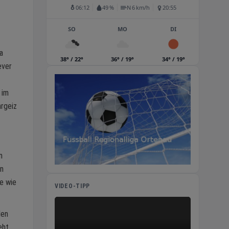
06:12
49 %
N 6 km/h
20:55
SO
MO
DI
a
38° / 22°
36° / 19°
34° / 19°
ever
 im
hrgeiz
m
an
ge wie
VIDEO-TIPP
den
eht