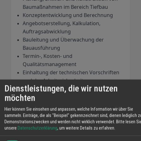
Baumaßnahmen im Bereich Tiefbau
Konzeptentwicklung und Berechnung
Angebotserstellung, Kalkulation,
Auftragsabwicklung
Bauleitung und Überwachung der
Bauausführung
Termin-, Kosten- und
Qualitätsmanagement
Einhaltung der technischen Vorschriften
und der Arbeitssicherheit
Dienstleistungen, die wir nutzen
möchten
Das Erfolgsgeheimnis für zufriedene Kunden ergibt
Hier können Sie einsehen und anpassen, welche Information wir über Sie
sich aus den hoch spezialisierten, gut geschulten
sammeln. Einträge, die als "Beispiel" gekennzeichnet sind, dienen lediglich z
Fachkräften und Mitarbeitern, einem leistungsstarken
Demonstrationszwecken und werden nicht wirklich verwendet.
Bitte lesen Si
Fuhr- und Maschinenpark und der Firmenphilosophie:
unsere
Datenschutzerklärung
, um weitere Details zu erfahren.
Zuverlässigkeit, fachliche Kompetenz, Qualität und