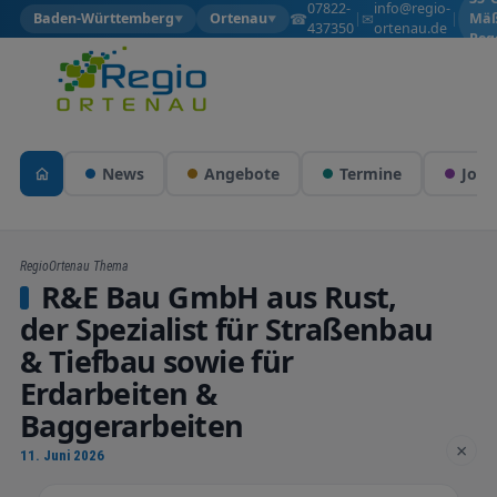
07822-
info@regio-
☎
✉
Baden-Württemberg
Ortenau
|
|
Mäß
▼
▼
437350
ortenau.de
Reg
News
Angebote
Termine
Jobs
RegioOrtenau Thema
R&E Bau GmbH aus Rust,
der Spezialist für Straßenbau
& Tiefbau sowie für
Erdarbeiten &
Baggerarbeiten
×
11. Juni 2026