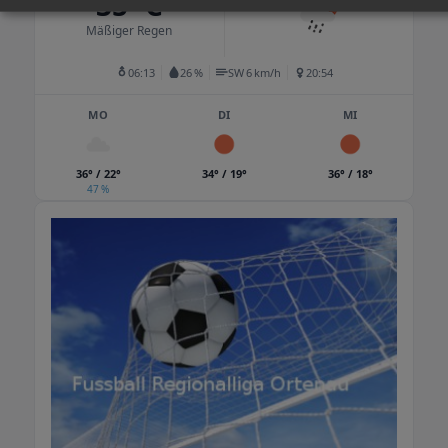
35 °C
Mäßiger Regen
06:13
26 %
SW 6 km/h
20:54
MO
DI
MI
36° / 22°
34° / 19°
36° / 18°
47 %