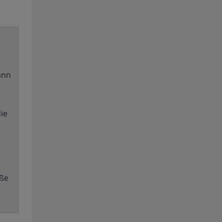
ann
ie
aße