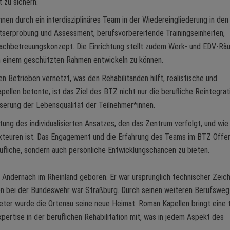
 zu sichern.
nnen durch ein interdisziplinäres Team in der Wiedereingliederung in den
tserprobung und Assessment, berufsvorbereitende Trainingseinheiten,
Nachbetreuungskonzept. Die Einrichtung stellt zudem Werk- und EDV-Rä
in einem geschützten Rahmen entwickeln zu können.
n Betrieben vernetzt, was den Rehabilitanden hilft, realistische und
ellen betonte, ist das Ziel des BTZ nicht nur die berufliche Reintegrat
serung der Lebensqualität der Teilnehmer*innen.
ung des individualisierten Ansatzes, den das Zentrum verfolgt, und wie
Akteuren ist. Das Engagement und die Erfahrung des Teams im BTZ Offe
ufliche, sondern auch persönliche Entwicklungschancen zu bieten.
in Andernach im Rheinland geboren. Er war ursprünglich technischer Zeic
ion bei der Bundeswehr war Straßburg. Durch seinen weiteren Berufsweg
ieter wurde die Ortenau seine neue Heimat. Roman Kapellen bringt eine 
ertise in der beruflichen Rehabilitation mit, was in jedem Aspekt des