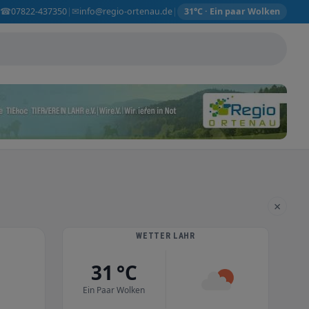
☎
✉
07822-437350
info@regio-ortenau.de
|
|
31°C · Ein paar Wolken
×
WETTER LAHR
31 °C
Ein Paar Wolken