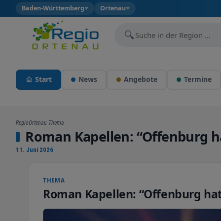
Baden-Württemberg
Ortenau
▼
▼
🔍
Start
News
Angebote
Termine
RegioOrtenau Thema
Roman Kapellen: “Offenburg ha
11. Juni 2026
THEMA
Roman Kapellen: “Offenburg hat