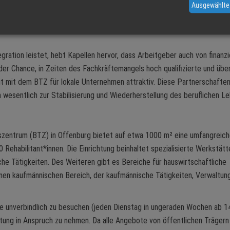
Ausgewählte
gration leistet, hebt Kapellen hervor, dass Arbeitgeber auch von finanzi
 der Chance, in Zeiten des Fachkräftemangels hoch qualifizierte und übe
t mit dem BTZ für lokale Unternehmen attraktiv. Diese Partnerschaften
h wesentlich zur Stabilisierung und Wiederherstellung des beruflichen L
szentrum (BTZ) in Offenburg bietet auf etwa 1000 m² eine umfangreic
0 Rehabilitant*innen. Die Einrichtung beinhaltet spezialisierte Werkstätt
sche Tätigkeiten. Des Weiteren gibt es Bereiche für hauswirtschaftliche
inen kaufmännischen Bereich, der kaufmännische Tätigkeiten, Verwaltung
he unverbindlich zu besuchen (jeden Dienstag in ungeraden Wochen ab 1
atung in Anspruch zu nehmen. Da alle Angebote von öffentlichen Trägern