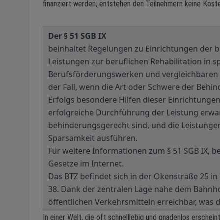
finanziert werden, entstehen den Teilnehmern keine Koste
Der § 51 SGB IX
beinhaltet Regelungen zu Einrichtungen der be
Leistungen zur beruflichen Rehabilitation in 
Berufsförderungswerken und vergleichbaren I
der Fall, wenn die Art oder Schwere der Behi
Erfolgs besondere Hilfen dieser Einrichtunge
erfolgreiche Durchführung der Leistung erwa
behinderungsgerecht sind, und die Leistunge
Sparsamkeit ausführen.
Für weitere Informationen zum § 51 SGB IX, bes
Gesetze im Internet.
Das BTZ befindet sich in der Okenstraße 25 i
38. Dank der zentralen Lage nahe dem Bahnh
öffentlichen Verkehrsmitteln erreichbar, was de
In einer Welt, die oft schnelllebig und gnadenlos erschei