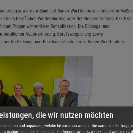
versicherung sowie dem Bund und Baden-Württemberg anerkannten Maßn
den beim beruflichen Wiedereinstieg oder der Neuorientierung. Das BKZ
lichen Fragen während der Rehabilitation. Die Bildungs- und
 beruflichen Neuorientierung, Berufswegplanung sowie
n über 60 Bildungs- und Beratungsstandorten in Baden-Württemberg
eistungen, die wir nutzen möchten
e einsehen und anpassen, welche Information wir über Sie sammeln. Einträge, d
ennzeichnet sind, dienen lediglich zu Demonstrationszwecken und werden nicht 