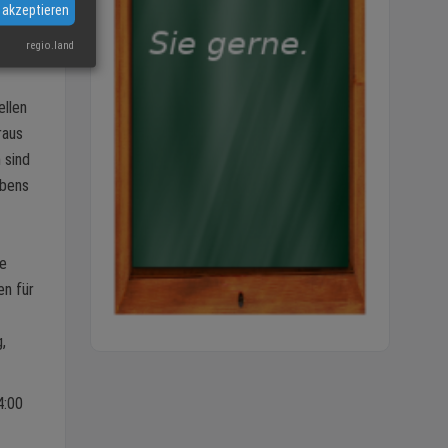
 akzeptieren
regio.land
ellen
raus
 sind
ebens
he
en für
,
4:00