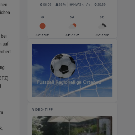
chen
06:09
36 %
NW 3 km/h
20:59
lichen
FR
SA
SO
32° / 19°
33° / 19°
35° / 18°
 bei
n auf
arbeit
ng.
(BTZ)
t
s
VIDEO-TIPP
zu
k,