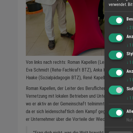
verwendet.
Bi
Bes
↓
2
Anz
↓
1
Sty
Von links nach rechts: Roman Kapellen (Leitung BTZ), Na
↓
1
Eva Schmidt (Reha-Fachkraft BTZ), Anka Kapellen-Ulmer (
Anz
Haake (Sozialpädagogin BTZ), René Kapellen (Wirtschafts
↓
1
Roman Kapellen, der Leiter des Beruflichen Trainingszentr
Sic
Vernetzung mit lokalen Betrieben und Unternehmern im Ort
↓
1
wo er aktiv an der Gemeinschaft teilnimmt und den Austa
da er sich leidenschaftlich dem Kampf gegen bestehende 
All
er Unternehmer über die Vorteile der Wiedereingliederung
Nut
"Frag dich nicht, was die Welt braucht. Frag dich, wa