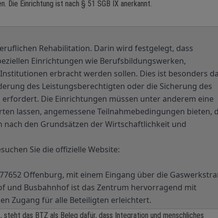
n. Die Einrichtung ist nach § 51 SGB IX anerkannt.
ruflichen Rehabilitation. Darin wird festgelegt, dass
speziellen Einrichtungen wie Berufsbildungswerken,
nstitutionen erbracht werden sollen. Dies ist besonders d
nderung des Leistungsberechtigten oder die Sicherung des
n erfordert. Die Einrichtungen müssen unter anderem eine
rten lassen, angemessene Teilnahmebedingungen bieten, d
n nach den Grundsätzen der Wirtschaftlichkeit und
uchen Sie die offizielle Website:
n 77652 Offenburg, mit einem Eingang über die Gaswerkstr
of und Busbahnhof ist das Zentrum hervorragend mit
n Zugang für alle Beteiligten erleichtert.
nt, steht das BTZ als Beleg dafür, dass Integration und menschliches