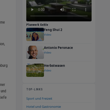
ume
Planwerk Gehle
Feng Shui 2
Video
ion,
Antonio Peronace
Video
nburg
Herbstwasen
Video
hner
TOP-LINKS
 und
tiefe
Sport und Freizeit
Hotel und Gastronomie