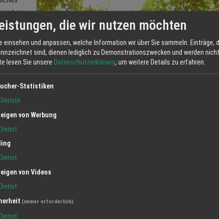
r ist ein
eistungen, die wir nutzen möchten
immt er
ßenanlagen
e einsehen und anpassen, welche Information wir über Sie sammeln. Einträge, d
ennzeichnet sind, dienen lediglich zu Demonstrationszwecken und werden nicht 
tte lesen Sie unsere
Datenschutzerklärung
, um weitere Details zu erfahren.
s immer vor
ucher-Statistiken
t zurück.
Dienste
 sei es
eigen von Werbung
f-
Dienst
n. „Manchmal komme ich, um etwas zu retten, was andere angefangen
ling
n immer eine Lösung.“
Dienst
eigen von Videos
tsbau widmet sich Mario Baumann auch einer kleinen, aber feinen
Dienst
n reifen jedes Jahr aromatische Äpfel heran, die in der familieneigenen
herheit
(immer erforderlich)
te, ein nostalgisches Herzstück seines Hofes, wird nur saisonal betrieb
Dienst
 wieder schön zu sehen, wie aus den Früchten unserer Arbeit ein natürli