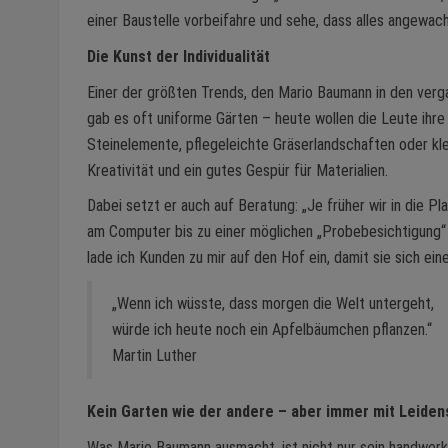
einer Baustelle vorbeifahre und sehe, dass alles angewach
Die Kunst der Individualität
Einer der größten Trends, den Mario Baumann in den verga
gab es oft uniforme Gärten – heute wollen die Leute ihre 
Steinelemente, pflegeleichte Gräserlandschaften oder k
Kreativität und ein gutes Gespür für Materialien.
Dabei setzt er auch auf Beratung: „Je früher wir in die P
am Computer bis zu einer möglichen „Probebesichtigung“
lade ich Kunden zu mir auf den Hof ein, damit sie sich ei
„Wenn ich wüsste, dass morgen die Welt untergeht,
würde ich heute noch ein Apfelbäumchen pflanzen.“
Martin Luther
Kein Garten wie der andere – aber immer mit Leiden
Was Mario Baumann ausmacht, ist nicht nur sein handwerk