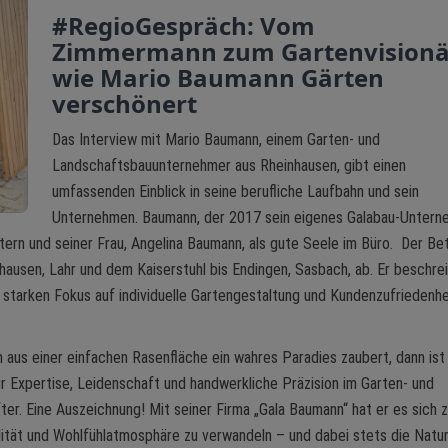
#RegioGespräch: Vom
Zimmermann zum Gartenvisionä
wie Mario Baumann Gärten
verschönert
Das Interview mit Mario Baumann, einem Garten- und
Landschaftsbauunternehmer aus Rheinhausen, gibt einen
umfassenden Einblick in seine berufliche Laufbahn und sein
Unternehmen. Baumann, der 2017 sein eigenes Galabau-Unter
itern und seiner Frau, Angelina Baumann, als gute Seele im Büro. Der Be
ausen, Lahr und dem Kaiserstuhl bis Endingen, Sasbach, ab. Er beschre
nem starken Fokus auf individuelle Gartengestaltung und Kundenzufriedenhe
aus einer einfachen Rasenfläche ein wahres Paradies zaubert, dann ist
r Expertise, Leidenschaft und handwerkliche Präzision im Garten- und
er. Eine Auszeichnung! Mit seiner Firma „Gala Baumann“ hat er es sich z
lität und Wohlfühlatmosphäre zu verwandeln – und dabei stets die Natur