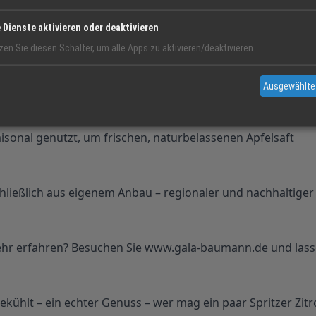
e Dienste aktivieren oder deaktivieren
zen Sie diesen Schalter, um alle Apps zu aktivieren/deaktivieren.
 auf seinem Hof rund 1.500 Apfelbäume – eine
Ausgewählte
saisonal genutzt, um frischen, naturbelassenen Apfelsaft
hließlich aus eigenem Anbau – regionaler und nachhaltiger
ehr erfahren? Besuchen Sie www.gala-baumann.de und las
ekühlt – ein echter Genuss – wer mag ein paar Spritzer Zit