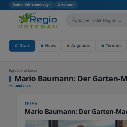
Baden-Württemberg
Ortenau
▼
▼
🔍
Start
News
Angebote
Termine
RegioOrtenau Thema
Mario Baumann: Der Garten-M
11. Juni 2026
THEMA
Mario Baumann: Der Garten-Ma