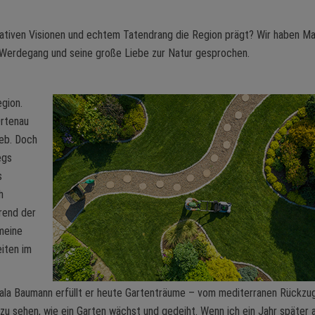
eativen Visionen und echtem Tatendrang die Region prägt? Wir haben Ma
n Werdegang und seine große Liebe zur Natur gesprochen.
gion.
Ortenau
ieb. Doch
egs
s
h
rend der
meine
iten im
 Gala Baumann erfüllt er heute Gartenträume – vom mediterranen Rückzu
, zu sehen, wie ein Garten wächst und gedeiht. Wenn ich ein Jahr später 