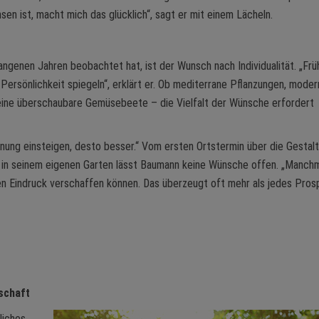
sen ist, macht mich das glücklich“, sagt er mit einem Lächeln.
ngenen Jahren beobachtet hat, ist der Wunsch nach Individualität. „Frü
Persönlichkeit spiegeln“, erklärt er. Ob mediterrane Pflanzungen, mode
leine überschaubare Gemüsebeete – die Vielfalt der Wünsche erfordert
lanung einsteigen, desto besser.“ Vom ersten Ortstermin über die Gestal
 in seinem eigenen Garten lässt Baumann keine Wünsche offen. „Manch
nen Eindruck verschaffen können. Das überzeugt oft mehr als jedes Pros
schaft
liches