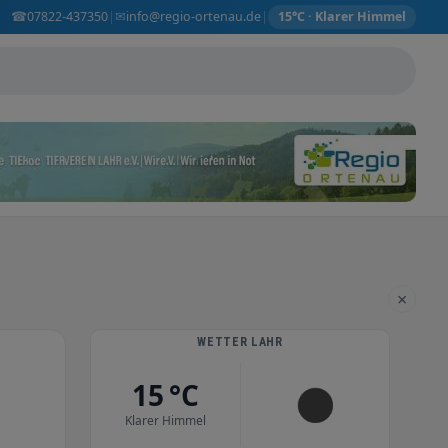
☎
✉
07822-437350
info@regio-ortenau.de
|
|
15°C · Klarer Himmel
×
WETTER LAHR
15 °C
Klarer Himmel