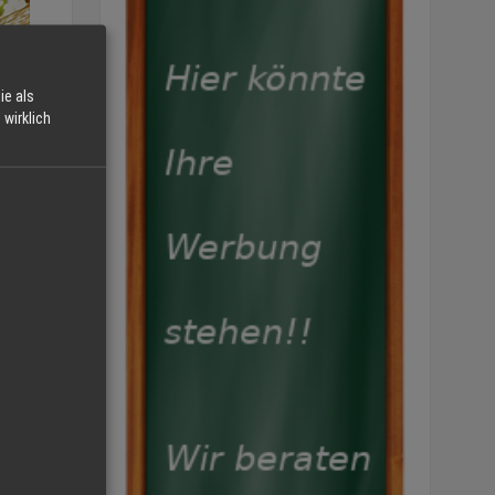
ie als
wirklich
en,
ches