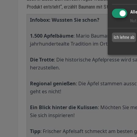
Produkt entsteht“, erzählt Baumann mit Stolz.
All
Infobox: Wussten Sie schon?
Nut
1.500 Apfelbäume
: Mario Baumann kultiviert
Ich lehne ab
jahrhundertealte Tradition im Ortenaukreis.
Die Trotte
: Die historische Apfelpresse wird 
herzustellen.
Regional genießen
: Die Äpfel stammen aussc
geht es nicht!
Ein Blick hinter die Kulissen
: Möchten Sie m
Sie sich inspirieren!
Tipp
: Frischer Apfelsaft schmeckt am besten g