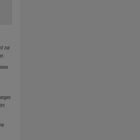
d zur
er.
eines
“
rungen
cht
me