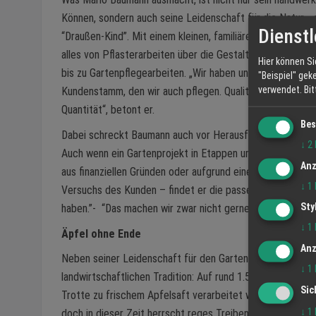
Können, sondern auch seine Leidenschaft für die Natur - e
Dienstl
“Draußen-Kind”. Mit einem kleinen, familiären Team übern
alles von Pflasterarbeiten über die Gestaltung ganzer Au
Hier können Si
bis zu Gartenpflegearbeiten. „Wir haben unseren festen
"Beispiel" gek
verwendet.
Bi
Kundenstamm, den wir auch pflegen. Qualität geht bei un
Quantität“, betont er.
Bes
Dabei schreckt Baumann auch vor Herausforderungen nich
↓
2
Auch wenn ein Gartenprojekt in Etappen umgesetzt wird –
Anz
aus finanziellen Gründen oder aufgrund eines Do-it-yoursel
↓
1
Versuchs des Kunden – findet er die passenden Lösunge
Sty
haben.”- “Das machen wir zwar nicht gerne, aber wir finde
↓
1
Äpfel ohne Ende
Anz
Neben seiner Leidenschaft für den Garten- und Landschaf
↓
1
landwirtschaftlichen Tradition: Auf rund 1.500 Apfelbäume
Sic
Trotte zu frischem Apfelsaft verarbeitet werden. Die Trot
↓
1
doch in dieser Zeit herrscht reges Treiben. „Es ist immer