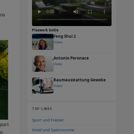
rio
Planwerk Gehle
Feng Shui 2
Video
Antonio Peronace
Video
Raumausstattung Geweke
Video
TOP-LINKS
Sport und Freizeit
gsort
Hotel und Gastronomie
an