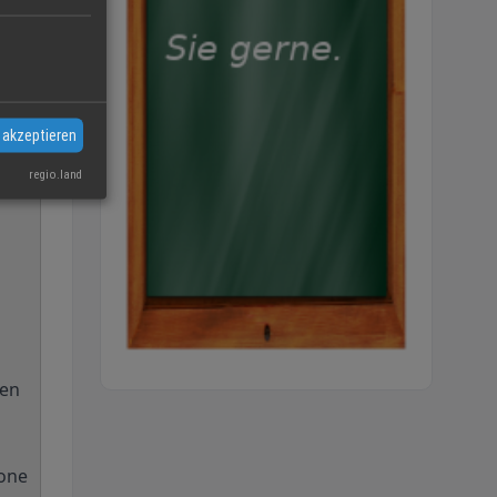
 akzeptieren
regio.land
sen
rone