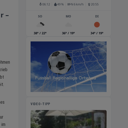
06:12
49 %
N 6 km/h
20:55
r –
SO
MO
DI
38° / 22°
36° / 19°
34° / 19°
nehmen
trieb
ibt
it.
 es
VIDEO-TIPP
ur
 im