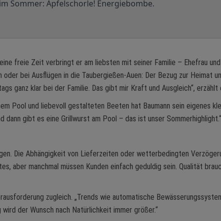
d im Sommer: Apfelschorle! Energiebombe.
ine freie Zeit verbringt er am liebsten mit seiner Familie – Ehefrau und
n oder bei Ausflügen in die Taubergießen-Auen: Der Bezug zur Heimat un
ags ganz klar bei der Familie. Das gibt mir Kraft und Ausgleich“, erzählt 
nem Pool und liebevoll gestalteten Beeten hat Baumann sein eigenes kl
 dann gibt es eine Grillwurst am Pool – das ist unser Sommerhighlight.
ngen. Die Abhängigkeit von Lieferzeiten oder wetterbedingten Verzöge
es, aber manchmal müssen Kunden einfach geduldig sein. Qualität brau
 Herausforderung zugleich. „Trends wie automatische Bewässerungssyste
g wird der Wunsch nach Natürlichkeit immer größer.“