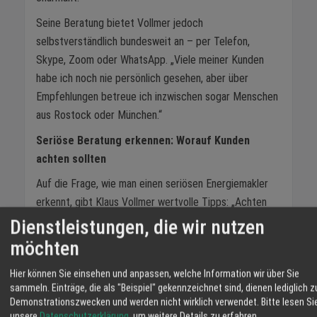
Seine Beratung bietet Vollmer jedoch
selbstverständlich bundesweit an – per Telefon,
Skype, Zoom oder WhatsApp. „Viele meiner Kunden
habe ich noch nie persönlich gesehen, aber über
Empfehlungen betreue ich inzwischen sogar Menschen
aus Rostock oder München.“
Seriöse Beratung erkennen: Worauf Kunden
achten sollten
Auf die Frage, wie man einen seriösen Energiemakler
erkennt, gibt Klaus Vollmer wertvolle Tipps: „Achten
Sie darauf, wie lange jemand bereits am Markt ist.
Dienstleistungen, die wir nutzen
Erfahrung und Reputation sind enorm wichtig.“ Ein
möchten
weiteres Warnsignal: wenn jemand gleichzeitig Handys,
Hier können Sie einsehen und anpassen, welche Information wir über Sie
Versicherungen und Strom anbietet. „Ein guter
sammeln. Einträge, die als "Beispiel" gekennzeichnet sind, dienen lediglich z
Energiemakler konzentriert sich voll auf das Thema
Demonstrationszwecken und werden nicht wirklich verwendet.
Bitte lesen Si
Energie. Nur dann ist umfassendes Fachwissen
unsere
Datenschutzerklärung
, um weitere Details zu erfahren.