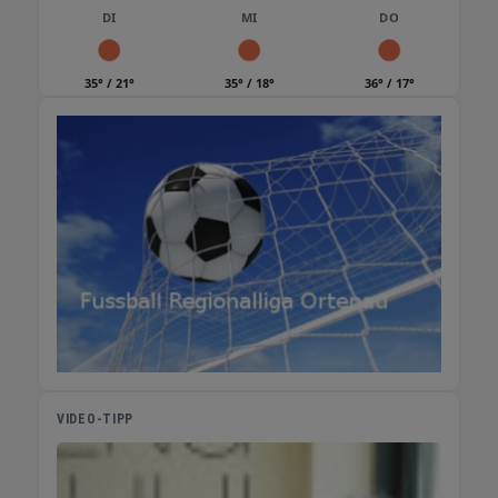
DI
MI
DO
35° / 21°
35° / 18°
36° / 17°
VIDEO-TIPP