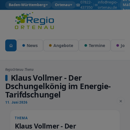
07822-
info@regio-
☎
✉
Baden-Württemberg
Ortenau
|
|
Mäß
▼
▼
437350
ortenau.de
bew
News
Angebote
Termine
Jobs
RegioOrtenau Thema
Klaus Vollmer - Der
Dschungelkönig im Energie-
Tarifdschungel
×
11. Juni 2026
THEMA
Klaus Vollmer - Der