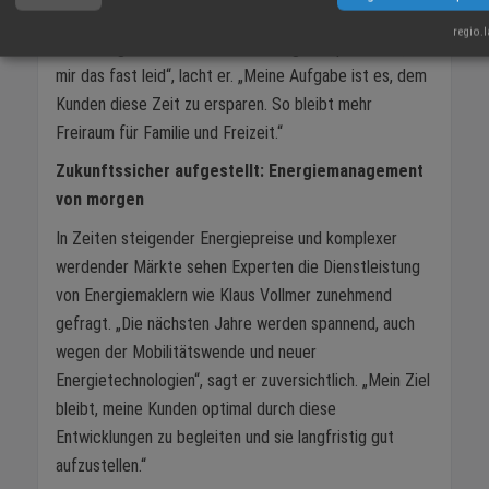
Kunden stundenlang selbst recherchiert und sich durch
regio.
das Kleingedruckte von Anbietern gekämpft haben, tut
mir das fast leid“, lacht er. „Meine Aufgabe ist es, dem
Kunden diese Zeit zu ersparen. So bleibt mehr
Freiraum für Familie und Freizeit.“
Zukunftssicher aufgestellt: Energiemanagement
von morgen
In Zeiten steigender Energiepreise und komplexer
werdender Märkte sehen Experten die Dienstleistung
von Energiemaklern wie Klaus Vollmer zunehmend
gefragt. „Die nächsten Jahre werden spannend, auch
wegen der Mobilitätswende und neuer
Energietechnologien“, sagt er zuversichtlich. „Mein Ziel
bleibt, meine Kunden optimal durch diese
Entwicklungen zu begleiten und sie langfristig gut
aufzustellen.“