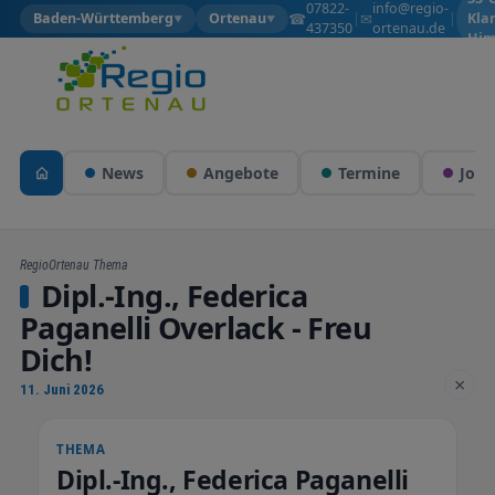
07822-
info@regio-
☎
✉
Baden-Württemberg
Ortenau
|
|
Kla
▼
▼
437350
ortenau.de
Him
News
Angebote
Termine
Jobs
RegioOrtenau Thema
Dipl.-Ing., Federica
Paganelli Overlack - Freu
Dich!
×
11. Juni 2026
THEMA
Dipl.-Ing., Federica Paganelli