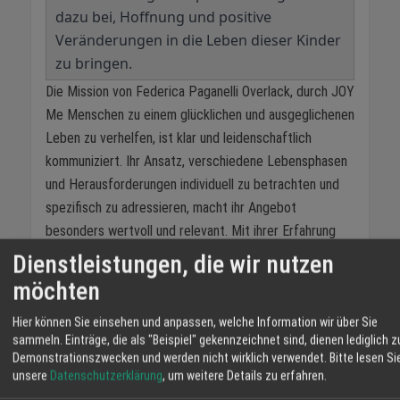
dazu bei, Hoffnung und positive
Veränderungen in die Leben dieser Kinder
zu bringen.
Die Mission von Federica Paganelli Overlack, durch JOY
Me Menschen zu einem glücklichen und ausgeglichenen
Leben zu verhelfen, ist klar und leidenschaftlich
kommuniziert. Ihr Ansatz, verschiedene Lebensphasen
und Herausforderungen individuell zu betrachten und
spezifisch zu adressieren, macht ihr Angebot
besonders wertvoll und relevant. Mit ihrer Erfahrung
und einem breiten Portfolio an Techniken bietet sie
Dienstleistungen, die wir nutzen
wirkungsvolle Tools für jedermann, um das eigene Glück
möchten
aktiv zu gestalten.
Hier können Sie einsehen und anpassen, welche Information wir über Sie
Diese Einblicke in Federicas Arbeit und ihre Methoden
sammeln. Einträge, die als "Beispiel" gekennzeichnet sind, dienen lediglich z
sind ein spannendes Thema für das heutige
Demonstrationszwecken und werden nicht wirklich verwendet.
Bitte lesen Si
unsere
Datenschutzerklärung
, um weitere Details zu erfahren.
#RegioGespräch, das die Herausforderungen der