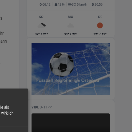
06:12
12 %
SO 5 km/h
20:55
SO
MO
DI
ns
ähr
37° / 21°
35° / 22°
32° / 19°
mann
r
r
ie als
VIDEO-TIPP
wirklich