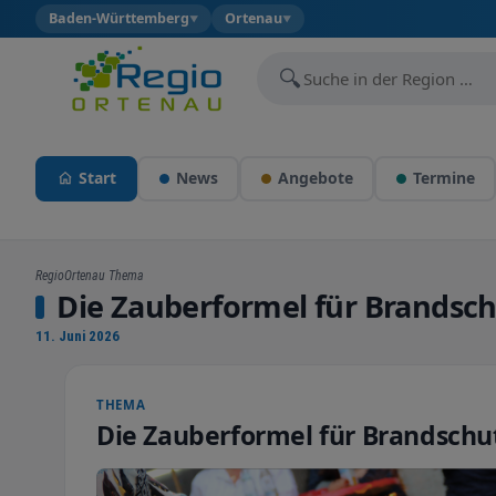
Baden-Württemberg
Ortenau
▼
▼
🔍
Start
News
Angebote
Termine
RegioOrtenau Thema
Die Zauberformel für Brandsc
11. Juni 2026
THEMA
Die Zauberformel für Brandschu