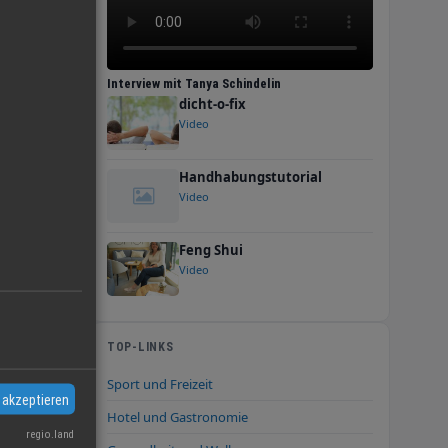
ir uns
Interview mit Tanya Schindelin
dicht-o-fix
Video
e sind
Handhabungstutorial
as
Video
n
Feng Shui
Video
TOP-LINKS
Sport und Freizeit
 akzeptieren
Hotel und Gastronomie
regio.land