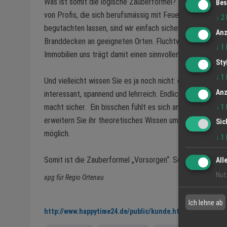
Was ist somit die logische Zauberformel? Aus unserer Sic
Bes
von Profis, die sich berufsmässig mit Feuer beschäftigen
↓
2
begutachten lassen, sind wir einfach sicher. Sind Rauchm
Anz
Branddecken an geeigneten Orten. Fluchtwege frei und aus
↓
1
Immobilien uns trägt damit einen sinnvollen Beitrag zum 
Sty
↓
1
Und vielleicht wissen Sie es ja noch nicht: die guten Bra
Anz
interessant, spannend und lehrreich. Endlich mal einen F
macht sicher. Ein bisschen fühlt es sich an, wie eine Sic
↓
1
erweitern Sie ihr theoretisches Wissen um „Funken, Rauch
Sic
möglich.
↓
1
Somit ist die Zauberformel „Vorsorgen“. So wird Brands
All
Nut
apg für Regio Ortenau
Ich lehne ab
http://www.happytime24.de/public/kunde.html?lkid=291&