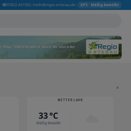
☎
✉
07822-437350
info@regio-ortenau.de
|
|
33°C · Mäßig bewölkt
×
WETTER LAHR
33 °C
Mäßig Bewölkt