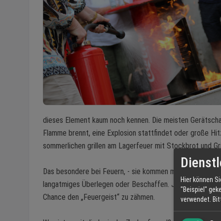
dieses Element kaum noch kennen. Die meisten Gerätschaf
Flamme brennt, eine Explosion stattfindet oder große Hi
sommerlichen grillen am Lagerfeuer mit Stockbrot und Gri
Dienstl
Das besondere bei Feuern, - sie kommen meist überrasche
Hier können Si
langatmiges Überlegen oder Beschaffen. Je weniger wir er
"Beispiel" gek
Chance den „Feuergeist“ zu zähmen.
verwendet.
Bi