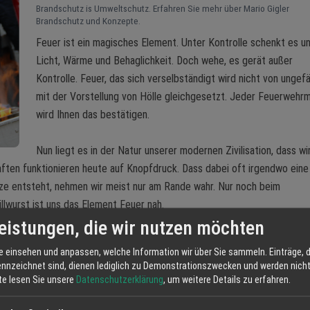
Brandschutz is Umweltschutz. Erfahren Sie mehr über Mario Gigler
Brandschutz und Konzepte.
Feuer ist ein magisches Element. Unter Kontrolle schenkt es u
Licht, Wärme und Behaglichkeit. Doch wehe, es gerät außer
Kontrolle. Feuer, das sich verselbständigt wird nicht von ungef
mit der Vorstellung von Hölle gleichgesetzt. Jeder Feuerwehr
wird Ihnen das bestätigen.
Nun liegt es in der Natur unserer modernen Zivilisation, dass wi
ten funktionieren heute auf Knopfdruck. Dass dabei oft irgendwo eine
tze entsteht, nehmen wir meist nur am Rande wahr. Nur noch beim
llwurst ist uns das Element Feuer nah.
eistungen, die wir nutzen möchten
nd und ohne Vorankündigung. Es ist meist kaum oder gar keine Zeit, fü
e einsehen und anpassen, welche Information wir über Sie sammeln. Einträge, d
schrecken, je ruhiger und wissender wir handeln, desto größer wird die
ennzeichnet sind, dienen lediglich zu Demonstrationszwecken und werden nicht 
tte lesen Sie unsere
Datenschutzerklärung
, um weitere Details zu erfahren.