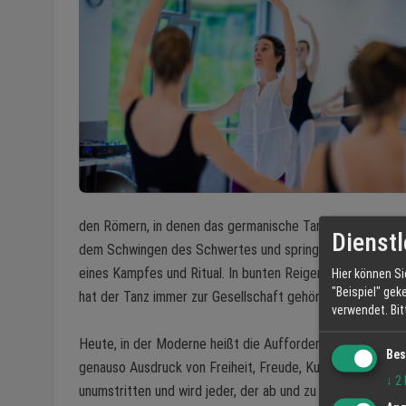
den Römern, in denen das germanische Tanzspiel beschrie
Dienstl
dem Schwingen des Schwertes und springen über selbiges,
eines Kampfes und Ritual. In bunten Reigen, nach festen 
Hier können Si
"Beispiel" gek
hat der Tanz immer zur Gesellschaft gehört.
verwendet.
Bi
Heute, in der Moderne heißt die Aufforderung ganz klar: 
Bes
genauso Ausdruck von Freiheit, Freude, Kunst und immer no
↓
2
unumstritten und wird jeder, der ab und zu oder gar reg