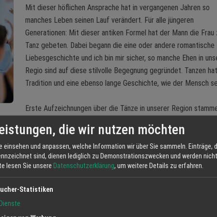
Mit dieser höflichen Ansprache hat in vergangenen Jahren so
manches Leben seinen Lauf verändert. Für alle jüngeren
Generationen: Mit dieser antiken Formel hat der Mann die Frau
Tanz gebeten. Dabei begann die eine oder andere romantische
Liebesgeschichte und ich bin mir sicher, so manche Ehen in uns
Regio sind auf diese stilvolle Begegnung gegründet. Tanzen ha
Tradition und eine ebenso lange Geschichte, wie der Mensch se
Erste Aufzeichnungen über die Tänze in unserer Region stamm
ben wird. Damals vor 2.500 Jahren war das eher noch reine Männersach
eistungen, die wir nutzen möchten
 war der Tanz ein spielerischer Ausdruck
Riten und zu genau festgelegten Rhythmen, im Einklang mit den Jahresf
e einsehen und anpassen, welche Information wir über Sie sammeln. Einträge, d
ennzeichnet sind, dienen lediglich zu Demonstrationszwecken und werden nicht 
tte lesen Sie unsere
Datenschutzerklärung
, um weitere Details zu erfahren.
„Let´s dance!“ Tanzen ist heute körperlicher Ausdruck und Sport, aber
ucher-Statistiken
ch Kultur. Kurzum, tanzen ist gesund für Körper, Geist und Seele. Dies 
Dienste
elmäßig den Körper nach Musik und Rhythmus bewegt, bestätigen.