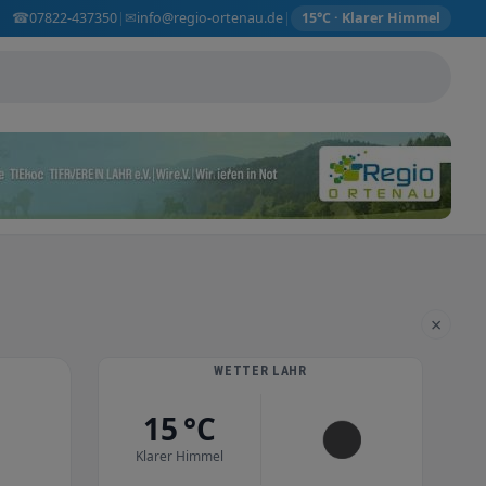
☎
✉
07822-437350
info@regio-ortenau.de
|
|
15°C · Klarer Himmel
×
WETTER LAHR
15 °C
Klarer Himmel