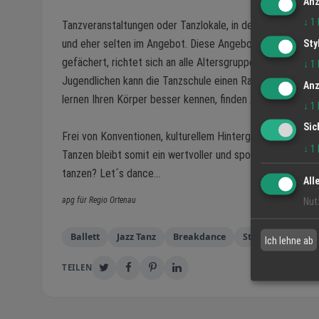
Anz
↓
1
Tanzveranstaltungen oder Tanzlokale, in denen das Tanze
und eher selten im Angebot. Diese Angebotslücke erfülle
Sty
gefächert, richtet sich an alle Altersgruppen und bieten 
↓
1
Jugendlichen kann die Tanzschule einen Raum der Entfal
Anz
lernen Ihren Körper besser kennen, finden Anerkennung u
↓
1
Sic
Frei von Konventionen, kulturellem Hintergrund oder ges
↓
1
Tanzen bleibt somit ein wertvoller und sportlicher Beitr
tanzen? Let´s dance...
All
apg für Regio Ortenau
Nut
Ballett
Jazz Tanz
Breakdance
Stepptanz
Ich lehne ab
TEILEN