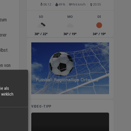
06:12
49 %
N 6 km/h
20:55
SO
MO
DI
 zum
38° / 22°
36° / 19°
34° / 19°
erer
t
lbst.
en von
e. Mit
esten,
ie als
wirklich
VIDEO-TIPP
ist