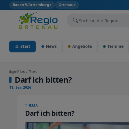
Baden-Württemberg
Ortenau
▼
▼
🔍
Start
News
Angebote
Termine
RegioOrtenau Thema
Darf ich bitten?
11. Juni 2026
THEMA
Darf ich bitten?