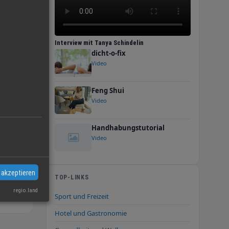
Trend
Interview mit Tanya Schindelin
dicht-o-fix
ommen,
Video
Feng Shui
höhe.
Video
e Mal
Handhabungstutorial
Video
 akzeptieren
TOP-LINKS
regio.land
Sport und Freizeit
Hotel und Gastronomie