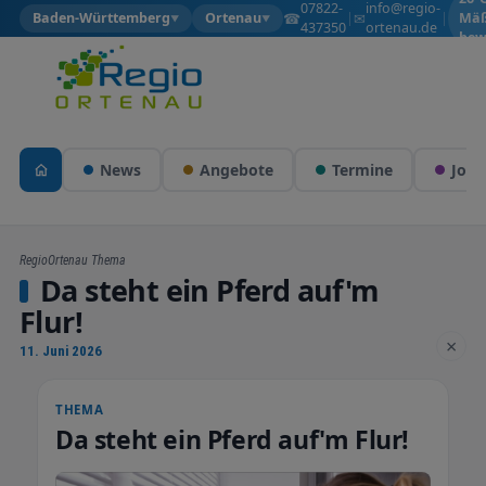
07822-
info@regio-
☎
✉
Baden-Württemberg
Ortenau
|
|
Mäß
▼
▼
437350
ortenau.de
bew
News
Angebote
Termine
Jobs
RegioOrtenau Thema
Da steht ein Pferd auf'm
Flur!
×
11. Juni 2026
THEMA
Da steht ein Pferd auf'm Flur!