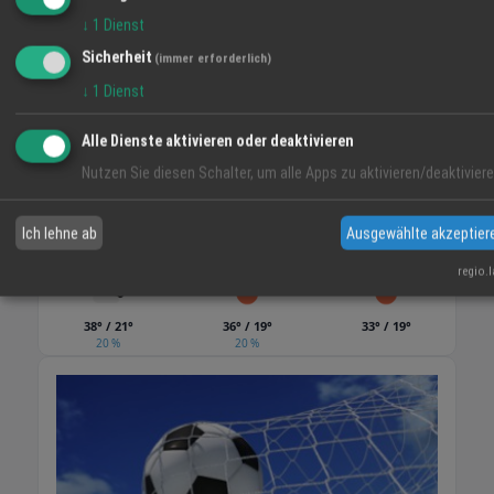
↓
1
Dienst
Sicherheit
(immer erforderlich)
WETTER LAHR
↓
1
Dienst
26 °C
Alle Dienste aktivieren oder deaktivieren
Mäßig Bewölkt
Nutzen Sie diesen Schalter, um alle Apps zu aktivieren/deaktiviere
06:12
22 %
W 5 km/h
20:55
Ich lehne ab
Ausgewählte akzeptier
SO
MO
DI
regio.
38° / 21°
36° / 19°
33° / 19°
20 %
20 %