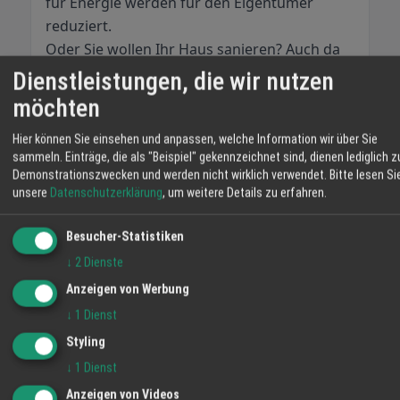
für Energie werden für den Eigentümer
reduziert.
Oder Sie wollen Ihr Haus sanieren? Auch da
sind Sie hier richtig. Das Beraten und die
Dienstleistungen, die wir nutzen
Erstellung eines Sanierungsfahrplans oder
möchten
auch das Erstellen des vorgeschriebenen
Hier können Sie einsehen und anpassen, welche Information wir über Sie
Energieausweises gehören ebenfalls zum
sammeln. Einträge, die als "Beispiel" gekennzeichnet sind, dienen lediglich z
Kerngeschäft der Firma Peter Gütle in
Demonstrationszwecken und werden nicht wirklich verwendet.
Bitte lesen Si
Ettenheim.
unsere
Datenschutzerklärung
, um weitere Details zu erfahren.
Also... auf im Galopp zu Ihrem
Gebäudeenergieberater Peter Gütle in
Besucher-Statistiken
Ettenheim.
↓
2
Dienste
Anzeigen von Werbung
↓
1
Dienst
Gebäudeenergieberater
Sanierungsfahrplan
Styling
Schimmelberatung
↓
1
Dienst
TEILEN
Anzeigen von Videos