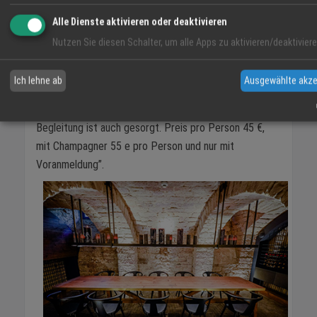
Derzeit immer sonntags ab 15:00 - 17:00 Uhr:
Alle Dienste aktivieren oder deaktivieren
AFTERNOON-TEA @ LIBERTY
. “It’s Teatime! Tolle
Nutzen Sie diesen Schalter, um alle Apps zu aktivieren/deaktiviere
Tradition neu interpretiert! Hübsch angerichtete
Etageren, heißer Tee, feine Süßigkeiten, nette
Ich lehne ab
Ausgewählte akze
Gesellschaft und eventuell ein kleines prickelndes
Getränk am Nachmittag. Für angenehme musikalische
Begleitung ist auch gesorgt. Preis pro Person 45 €,
mit Champagner 55 e pro Person und nur mit
Voranmeldung”.