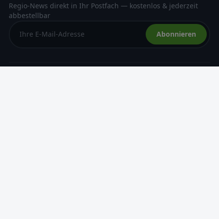
Regio-News direkt in Ihr Postfach — kostenlos & jederzeit
abbestellbar
Abonnieren
Das Regio-Portal für Firmen-Nachrichten, Termine, Jobs
und Angebote aus Ihrer Region — übersichtlich, aktuell,
lokal.
NAVIGATION
News
Termine
Angebote