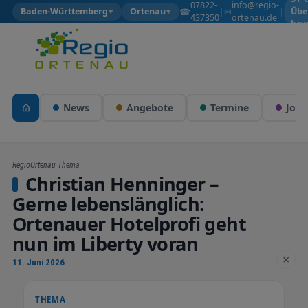
07822-
info@regio-
☎
✉
Baden-Württemberg
Ortenau
|
|
Übe
▼
▼
437350
ortenau.de
bew
News
Angebote
Termine
Jobs
RegioOrtenau Thema
Christian Henninger –
Gerne lebenslänglich:
Ortenauer Hotelprofi geht
nun im Liberty voran
×
11. Juni 2026
THEMA