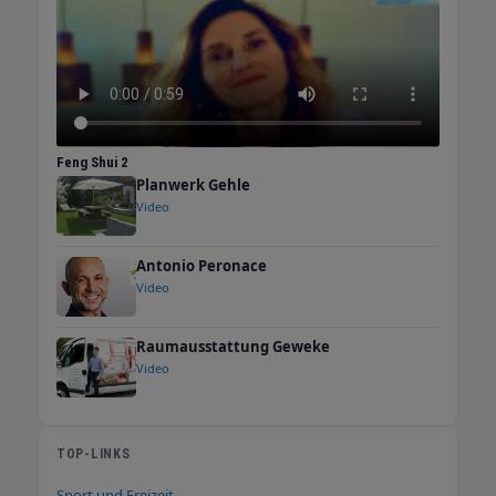
Feng Shui 2
Planwerk Gehle
Video
Antonio Peronace
Video
Raumausstattung Geweke
Video
TOP-LINKS
Sport und Freizeit