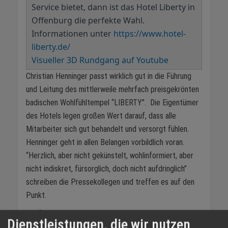
Service bietet, dann ist das Hotel Liberty in
Offenburg die perfekte Wahl.
Informationen unter
https://www.hotel-
liberty.de/
Visueller 3D Rundgang auf Youtube
Christian Henninger passt wirklich gut in die Führung
und Leitung des mittlerweile mehrfach preisgekrönten
badischen Wohlfühltempel “LIBERTY”. Die Eigentümer
des Hotels legen großen Wert darauf, dass alle
Mitarbeiter sich gut behandelt und versorgt fühlen.
Henninger geht in allen Belangen vorbildlich voran.
“Herzlich, aber nicht gekünstelt, wohlinformiert, aber
nicht indiskret, fürsorglich, doch nicht aufdringlich”
schreiben die Pressekollegen und treffen es auf den
Punkt.
Wir fragen Christian Henninger nach seinen Zielen und
Dienstleistungen, die wir nutzen
nach der aktuellen Positionierung des Liberty.