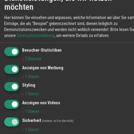
möchten
Seine ruhige und gelassenen Antworten imponieren.
Zunächst beabsichtigt er, sich in die neue Aufgabe
Hier können Sie einsehen und anpassen, welche Information wir über Sie sa
Einträge, die als "Beispiel" gekennzeichnet sind, dienen lediglich zu
perfekt einzufinden. Das Haus und sein gesamtes
Demonstrationszwecken und werden nicht wirklich verwendet.
Bitte lesen Si
Mitarbeiterteam sind offen für jeden Gast. Der
unsere
Datenschutzerklärung
, um weitere Details zu erfahren.
Offenburger, Lahrer, Kehler etc. kann am Abend, an der
Hotelbar entspannen und internationales Flair
Besucher-Statistiken
genießen. Kurzurlauber möchten dem Alltag ins
↓
2
Dienste
“Gefängnis entfliehen” und genussvolle Momente
Anzeigen von Werbung
erleben. Es gibt viele internationale Gäste, Prominente,
↓
1
Dienst
die dem exquisiten Ruf in der Fachpresse folgen.
Styling
Etliche der Liberty Gäste sind geschäftlich in Kontakt
↓
1
Dienst
mit den leistungsstarken mittelständischen Betrieben
Anzeigen von Videos
in der Ortenau. So ergibt sich eine bunte Mischung an
Menschen, Persönlichkeiten in einem ausdrucksvollen,
↓
1
Dienst
historisch bedeutendem Ambiente.
Sicherheit
(immer erforderlich)
↓
1
Dienst
Ein Blick in den
Eventkalender des Hotels
lohnt immer.