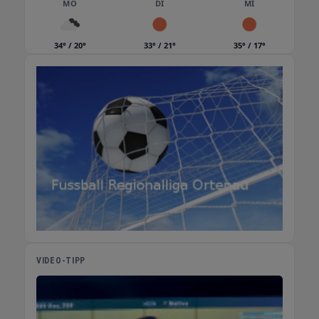
MO
DI
MI
34° / 20°
33° / 21°
35° / 17°
VIDEO-TIPP