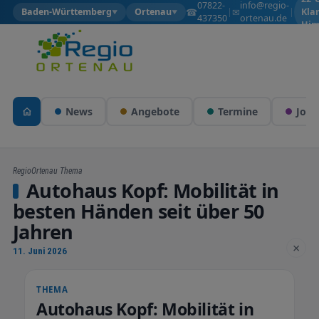
07822-
info@regio-
☎
✉
Baden-Württemberg
Ortenau
|
|
Kla
▼
▼
437350
ortenau.de
Him
News
Angebote
Termine
Jobs
RegioOrtenau Thema
Autohaus Kopf: Mobilität in
besten Händen seit über 50
Jahren
×
11. Juni 2026
THEMA
Autohaus Kopf: Mobilität in