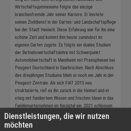
Wirtschaftsgymnasiums folgte das einzige
branchenfremde Jahr seiner Karriere. Er leistete
seinen Zivildienst in der Garten- und Landschaftspflege
bei der Stadt Haslach. Diese Erfahrung war für ihn eine
schöne Zeit und kommt ihm heute zumindest im
eigenen Garten zugute. Es folgte ein duales Studium
der Betriebswirtschaftslehre mit Schwerpunkt
Automobilwirtschaft in Mannheim mit Praxisphasen bei
Peugeot Deutschland in Saarbrücken. Nach Abschluss
des dreijährigen Studiums blieb er noch ein Jahr in der
Peugeot-Zentrale. Als sich FIAT 2015 neu
strukturierte, rief es ihn zurück in die Heimat und er
stieg mit fundiertem Wissen und frischen Ideen in das
Familienunternehmen im Kinzigtal ein. 2021 schlossen
sich FIAT und Peugeot zu einem Konzern zusammen.
Dienstleistungen, die wir nutzen
Das kam ihm zugute. Seitdem übernimmt er Schritt für
möchten
Schritt weitere Aufgaben im Unternehmen Autohaus-