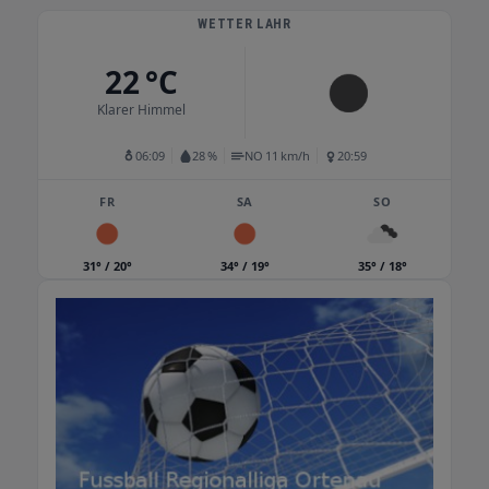
WETTER LAHR
22 °C
Klarer Himmel
06:09
28 %
NO 11 km/h
20:59
FR
SA
SO
31° / 20°
34° / 19°
35° / 18°