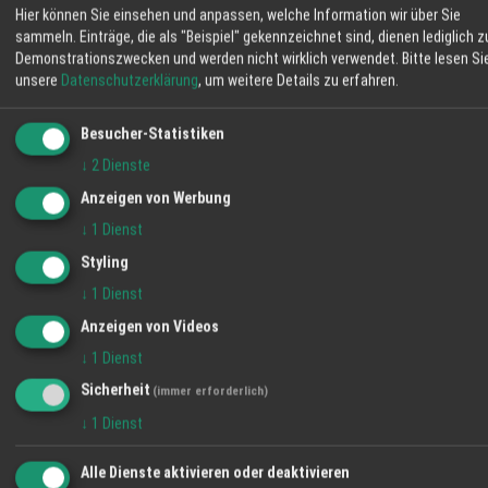
Hier können Sie einsehen und anpassen, welche Information wir über Sie
Kopf.
sammeln. Einträge, die als "Beispiel" gekennzeichnet sind, dienen lediglich z
Kritischer Blick auf den Wandel
Demonstrationszwecken und werden nicht wirklich verwendet.
Bitte lesen Si
unsere
Datenschutzerklärung
, um weitere Details zu erfahren.
Christoph Kopf ist technisch, politisch und
wirtschaftlich immer am Puls der Zeit. Natürlich ist der
Besucher-Statistiken
Mobilitätsmarkt im Umbruch, aber das spornt ihn eher
↓
2
Dienste
an und hält das Unternehmen flexibel: »Wir sind mit
Anzeigen von Werbung
Fahrschule, Busunternehmen, Tankstelle, Autohaus,
↓
1
Dienst
Werkstatt und Paketdienst wie ein Grundversorger
Styling
aufgestellt und im ländlichen Raum wird es den
traditionellen Verkehr wohl noch eine Weile geben. Wir
↓
1
Dienst
sind auch offen für Innovationen und Elektromobilität
Anzeigen von Videos
und natürlich kann man bei uns auch ein E-Mobil
↓
1
Dienst
aufladen. Alles andere bestimmt der Markt, allen voran
Sicherheit
(immer erforderlich)
unsere treuen Kunden im Kinzigtal und im
↓
1
Dienst
Ortenaukreis«, so sein Statement zur aktuellen
Situation.
Alle Dienste aktivieren oder deaktivieren